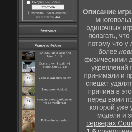
Выбранный Белый
Описание игры
[
·
]
Результаты
Архив опросов
Всего ответов:
444
многопольз
одиночных игр
Календарь
полагать, что
потому что у
Разное из Файлов
более
нов
Скачать чит (Hack) для
Myac 1.5.9
физическими д
Скачать чит Stealth v1
— укреплений 
public для CS-1.6
принимали и п
Camper was here spray
спешат удалят
причина в это
Biergarten Hook v1
перед вами п
vampire amxx [добавляет
hp за убийства]
которой уже 
модели и 
Follow the wounded
серверах Count
1.6
совершенно