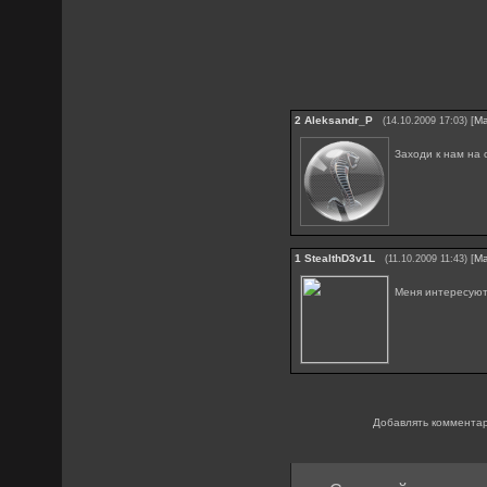
2
Aleksandr_P
[
М
(14.10.2009 17:03)
Заходи к нам на 
1
StealthD3v1L
[
М
(11.10.2009 11:43)
Меня интересуют
Добавлять комментар