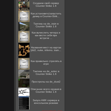
Создаем свой сервер
Counter Strike 1.6
Как установить\запустить
демку в Counter-Strik...
Тактика на de_train в
Counter Strike 1.6
Как вычислить читера и
как вести себя при
встрече ...
Названия мест на картах
[dd2, nuke, inferno, train...
Как правильно стрелять в
игре
Тактика на de_aztec в
Counter Strike 1.6
Прострелы на de_dust2
Описание всего оружия в
Counter Strike 1.6
Запуск AMX сервера в
консольном режиме