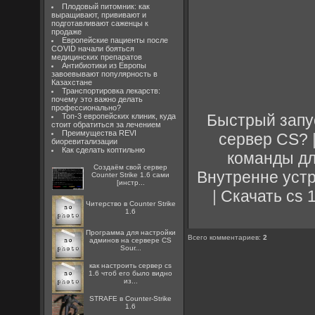
Плодовый питомник: как
выращивают, прививают и
подготавливают саженцы к
продаже
Европейские пациенты после
COVID начали бояться
медицинских препаратов
Антибиотики из Европы
завоевывают популярность в
Казахстане
Транспортировка лекарств:
почему это важно делать
профессионально?
Быстрый запу
Топ-3 европейских клиник, куда
стоит обратиться за лечением
Преимущества REVI
сервер CS?
биоревитализации
Как сделать коптильню
команды д
Создаём свой сервер
Внутренне устр
Counter Strike 1.6 сами
[инстр...
|
Скачать cs 1
Читерство в Counter Strike
1.6
Программа для настройки
Всего комментариев
:
2
админов на сервере CS
Sour...
как настроить сервер cs
1.6 чтоб его было видно
из...
STRAFE в Counter-Strike
1.6