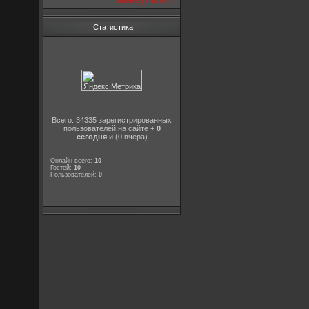
посмотреть все
Статистика
Всего: 34335 зарегистрированных
пользователей на сайте +
0
сегодня
и (0 вчера)
Онлайн всего:
10
Гостей:
10
Пользователей:
0