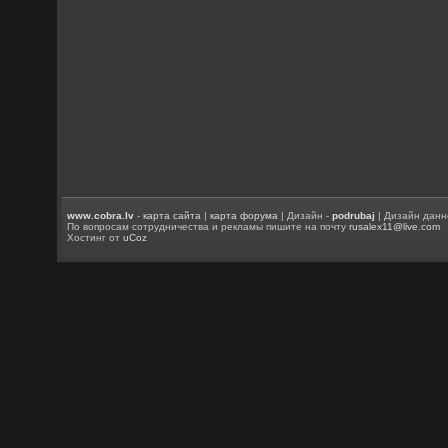
www.cobra.lv
-
карта сайта
|
карта форума
| Дизайн -
podrubaj
| Дизайн данн
По вопросам сотрудничества и рекламы пишите на почту
rusalex11@live.com
Хостинг от
uCoz