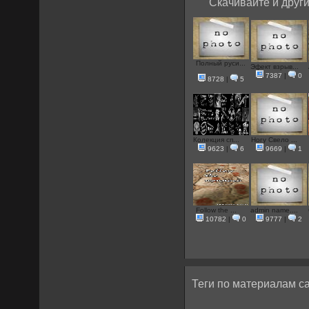
Скачивайте и други
Полный руси...
Эфект взрыв...
7387
|
0
8728
|
5
Колекция сп...
Ногу Свело ...
9623
|
6
9669
|
1
Follow the ...
admin name....
10782
|
0
9777
|
2
Теги по материалам са