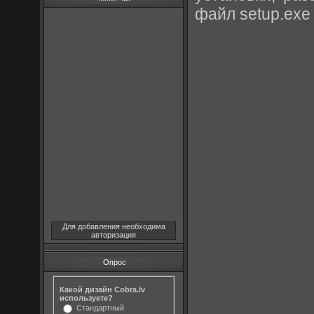
файл setup.exe
Для добавления необходима
авторизация
Опрос
Какой дизайн Cobra.lv
используете?
Стандартный