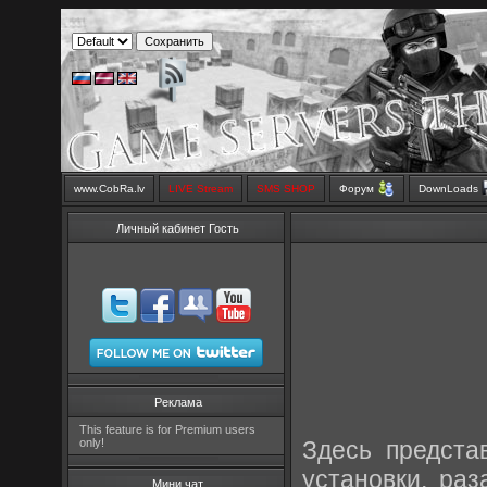
www.CobRa.lv
LIVE Stream
SMS SHOP
Форум
DownLoads
Личный кабинет Гость
Реклама
This feature is for Premium users
only!
Здесь предста
установки, раз
Мини чат