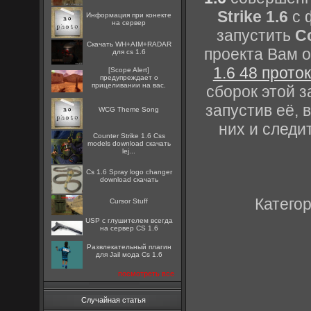
Strike 1.6
с 
Информация при конекте
на сервер
запустить
Co
Скачать WH+AIM+RADAR
проекта Вам 
для cs 1.6
1.6 48 прото
[Scope Alert]
предупреждает о
прицеливании на вас.
сборок этой 
запустив её, 
WCG Theme Song
них и следи
Counter Strike 1.6 Css
models download скачать
lej...
Cs 1.6 Spray logo changer
download скачать
Катего
Cursor Stuff
USP с глушителем всегда
на сервер CS 1.6
Развлекательный плагин
для Jail мода Cs 1.6
посмотреть все
Случайная статья