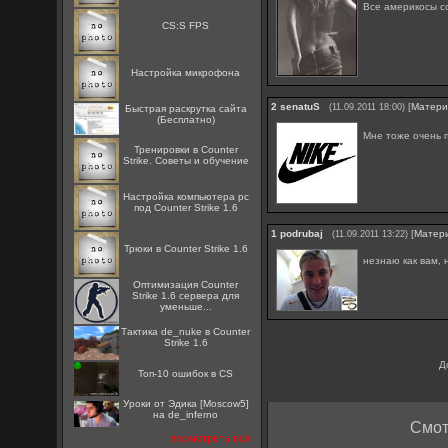
Все америкосы с
CS:S FPS
Настройка микрофона
2
senatuS
[
Матери
(11.09.2011 18:00)
Быстрая раскрутка сайта
(Бесплатно)
Мне тоже очень п
Тренировки в Counter
Strike. Советы и обучение
Настройка компьютера pc
под Counter Strike 1.6
1
podrubaj
[
Матер
(11.09.2011 13:22)
Трюки в Counter Strike 1.6
незнаю как вам, 
Оптимизация Counter
Strike 1.6 сервера для
уменьше...
Тактика de_nuke в Counter
Strike 1.6
Д
Топ-10 ошибок в CS
Уроки от Эдика [Moscow5]
на de_inferno
Смот
посмотреть все