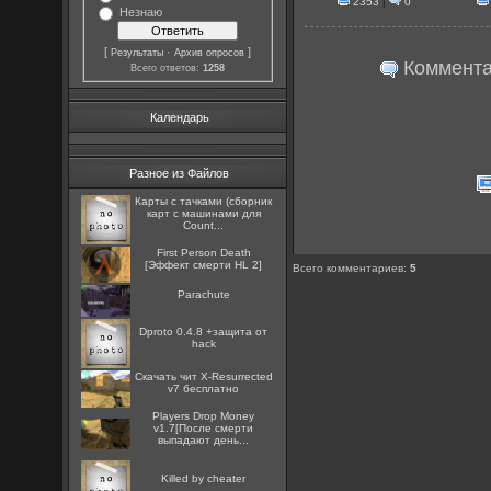
2353
|
0
Незнаю
[
·
]
Результаты
Архив опросов
Комментар
Всего ответов:
1258
Календарь
Разное из Файлов
Карты с тачками (сборник
карт с машинами для
Count...
First Person Death
[Эффект смерти HL 2]
Всего комментариев
:
5
Parachute
Dproto 0.4.8 +защита от
hack
Скачать чит X-Resurrected
v7 бесплатно
Players Drop Money
v1.7[После смерти
выпадают день...
Killed by cheater