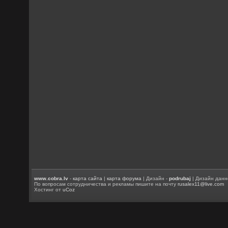
www.cobra.lv
-
карта сайта
|
карта форума
| Дизайн -
podrubaj
| Дизайн данн
По вопросам сотрудничества и рекламы пишите на почту
rusalex11@live.com
Хостинг от
uCoz