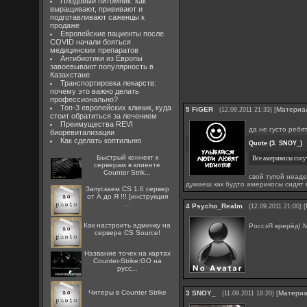
Плодовый питомник: как
выращивают, прививают и
подготавливают саженцы к
продаже
Европейские пациенты после
COVID начали бояться
медицинских препаратов
Антибиотики из Европы
завоевывают популярность в
Казахстане
Транспортировка лекарств:
почему это важно делать
профессионально?
Топ-3 европейских клиник, куда
5
FiGER
[
Материа
(12.09.2011 21:33)
стоит обратиться за лечением
Преимущества REVI
да не густо ребя
биоревитализации
Как сделать коптильню
Quote
(
3. SNOY_
)
Быстрый коннект к
Все америкосы сосу
серверам в клиенте
Counter Strik...
свой тупой неаде
думаеш как будто америкосы сидят 
Запускаем CS 1.6 сервер
от А до Я !!! [инструкция
...
4
Psycho_Realm
[
(12.09.2011 21:00)
Как настроить админку на
РоссэЯ врерёд! 
сервере CS Source!
Название точек на картах
Counter-Strike:GO на
русс...
Читеры в Counter Strike
3
SNOY_
[
Матери
(11.09.2011 18:20)