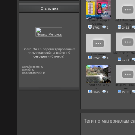
Статистика
Прямой эфир !!
m19 Revolutio
Обора...
He...
1761
|
2
2412
|
Всего: 34335 зарегистрированных
пользователей на сайте +
0
Мент гонит м
Dominowood
на...
сегодня
и (0 вчера)
2252
|
4
1731
|
Онлайн всего:
6
Гостей:
6
Пользователей:
0
Plant and -4 by
ReЦiDiV - По
ticq...
не ...
3045
|
1
2233
|
Теги по материалам са