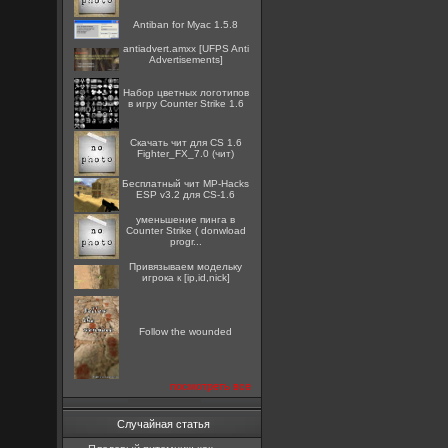
Antiban for Myac 1.5.8
antiadvert.amxx [UFPS Anti
Advertisements]
Набор цветных логотипов
в игру Counter Strike 1.6
Скачать чит для CS 1.6
Fighter_FX_7.0 (чит)
Бесплатный чит MP-Hacks
ESP v3.2 для CS-1.6
уменьшение пинга в
Counter Strike ( donwload
progr...
Привязываем модельку
игрока к [ip,id,nick]
Follow the wounded
посмотреть все
Случайная статья