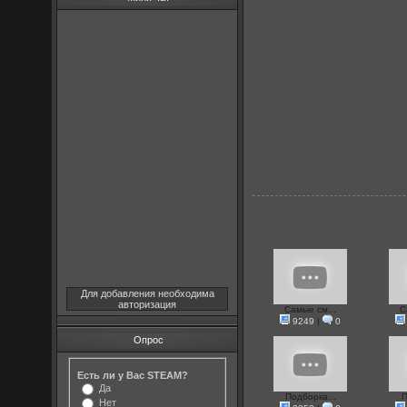
Для добавления необходима
авторизация
Самые см...
С
9249
|
0
Опрос
Есть ли у Вас STEAM?
Да
Подборка...
П
Нет