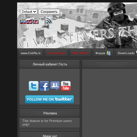
www.CobRa.lv
LIVE Stream
SMS SHOP
Форум
DownLoads
Личный кабинет Гость
Реклама
This feature is for Premium users
only!
Мини чат