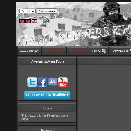
www.CobRa.lv
LIVE Stream
SMS SHOP
Форум
DownLoads
Личный кабинет Гость
Реклама
This feature is for Premium users
only!
Мини чат