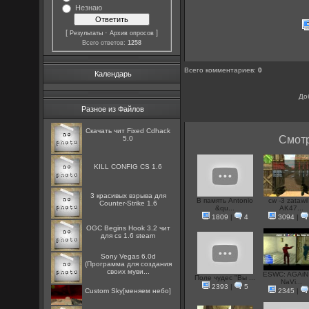
Незнаю
[
·
]
Результаты
Архив опросов
Всего ответов:
1258
Всего комментариев
:
0
Календарь
До
Разное из Файлов
Скачать чит Fixed Cdhack
Смотр
5.0
KILL CONFIG CS 1.6
3 красивых взрыва для
В память Antonio
cw -3 zatawil
Counter-Strike 1.6
&qu...
AK47...
1809
|
4
3094
|
OGC Begins Hook 3.2 чит
для cs 1.6 steam
Sony Vegas 6.0d
(Программа для создания
своих муви...
ESWC: AGAiN 
Поле чудес "Вы ...
NaVi...
2393
|
5
Custom Sky[меняем небо]
2345
|