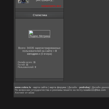
[инструкция д...
посмотреть все
Статистика
Всего: 34335 зарегистрированных
пользователей на сайте +
0
сегодня
и (0 вчера)
Онлайн всего:
11
Гостей:
11
Пользователей:
0
www.cobra.lv
-
карта сайта
|
карта форума
| Дизайн -
podrubaj
| Дизайн данно
По вопросам сотрудничества и рекламы пишите на почту
rusalex11@live.com
Хостинг от
uCoz