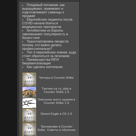
Плодовый питомник: как
выращивают, прививают и
подготавливают саженцы к
продаже
Европейские пациенты после
COVID начали бояться
медицинских препаратов
Антибиотики из Европы
завоевывают популярность в
Казахстане
Транспортировка лекарств:
почему это важно делать
профессионально?
Топ-3 европейских клиник, куда
стоит обратиться за лечением
Преимущества REVI
биоревитализации
Как сделать коптильню
Читеры в Counter Strike
Тактика на cs_italy в
Counter Strike 1.6
Описание всего оружия в
Counter Strike 1.6
Desert Eagle в CS 1.6
Тренировки в Counter
Strike. Советы и обучение