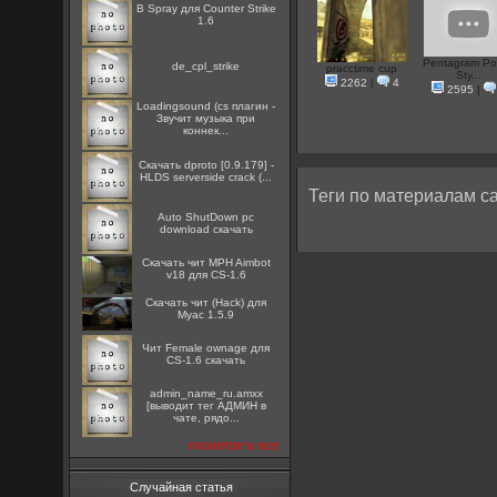
B Spray для Counter Strike
1.6
Pentagram Pol
de_cpl_strike
pracctime cup
Sty...
2262
|
4
2595
|
Loadingsound (cs плагин -
Звучит музыка при
коннек...
Скачать dproto [0.9.179] -
HLDS serverside crack (...
Теги по материалам са
Auto ShutDown pc
download скачать
Скачать чит MPH Aimbot
v18 для CS-1.6
Скачать чит (Hack) для
Myac 1.5.9
Чит Female ownage для
CS-1.6 скачать
admin_name_ru.amxx
[выводит тег АДМИН в
чате, рядо...
посмотреть все
Случайная статья