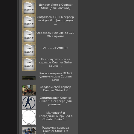
Делаем Лого в Counter
Strike (для новечков)
Запускаем CS 1.6 сервер
от А до Я !!! [инструкция
...
Обрезаем Half-Life до 120
Мб в архиве
V!ntus КРУТ!!!!!!!!!
Как обнулить Топ на
сервере Counter Strike
Source ...
Как посмотреть DEMO
(демку) игры в Counter
Strike
Создаем свой сервер
Counter Strike 1.6
Оптимизация Counter
Strike 1.6 сервера для
уменьше...
Маленький и
неподвижный прицел в
Counter Strike 1....
Раскрутка сервера
Counter Strike 1.6