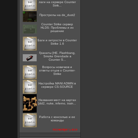
лаги на сервере Counter
Strik...
Прострелы на de_dust2
Counter Strike сервер
HLDS: Проблемы и их
решение
Баги и хитрости в Counter
Strike 1.6
Гранаты [HE, Flashbang,
Smoke Grendade в
Counter S...
Вопросы новичков и
ответы отцов о Counter-
Strike
Настройка MANI ADMIN в
сервере CS:SOURCE
Названия мест на картах
[dd2, nuke, inferno, train...
Работа с консолью и ее
команды
посмотреть все