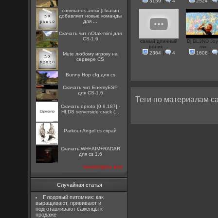
3159
|
4
2524
|
commands.amxx [Плагин
добавляет новые команды
для ...
Скачать чит nOtak-mini для
CS-1.6
самый длинный
Dj BL3ND Joyf
ролик ...
mix...
2364
|
4
1608
|
Mute любому игроку на
сервере CS
Bunny Hop cfg для cs
Скачать чит EnemyESP
для CS-1.6
Теги по материалам са
Скачать dproto [0.9.187] -
HLDS serverside crack (...
Parkour Angel cs спрай
Скачать WH+AIM+RADAR
для cs 1.6
посмотреть все
Случайная статья
Плодовый питомник: как
выращивают, прививают и
подготавливают саженцы к
продаже