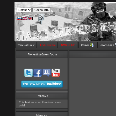
www.CobRa.lv
LIVE Stream
SMS SHOP
Форум
DownLoads
Личный кабинет Гость
Реклама
This feature is for Premium users
only!
Мини чат