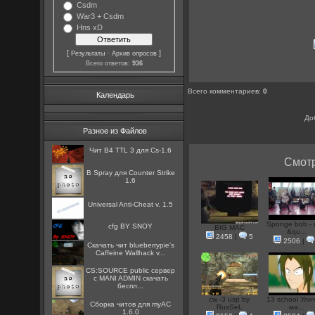
Csdm
War3 + Csdm
Hns xD
[
·
]
Результаты
Архив опросов
Всего ответов:
936
Всего комментариев
:
0
Календарь
До
Разное из Файлов
Чит B4 TTL 3 для Cs-1.6
Смотр
B Spray для Counter Strike
1.6
Universal Anti-Cheat v. 1.5
Sponge bob -
cfg BY SNOY
BIG MAC
&qu...
2458
|
5
2506
|
Скачать чит blueberrypie's
Caffeine Wallhack v...
CS:SOURCE public сервер
с MANI ADMIN скачать
беспл...
cw -3 usp by
13 school Ули
Сборка читов для myAC
RusSeL
ма...
1.6.0