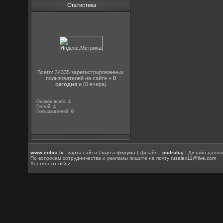
Статистика
Всего: 34335 зарегистрированных
пользователей на сайте +
0
сегодня
и (0 вчера)
Онлайн всего:
4
Гостей:
4
Пользователей:
0
www.cobra.lv
-
карта сайта
|
карта форума
| Дизайн -
podrubaj
| Дизайн данно
По вопросам сотрудничества и рекламы пишите на почту
rusalex11@live.com
Хостинг от
uCoz