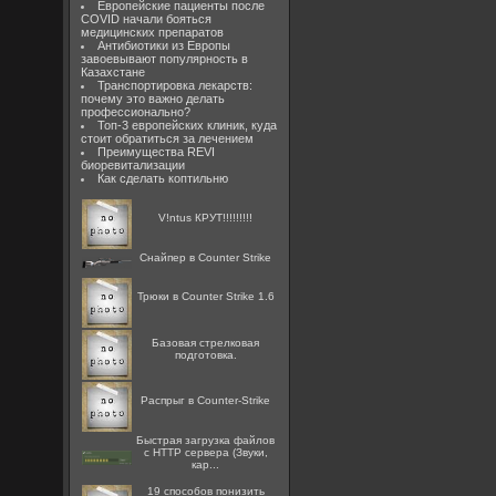
Европейские пациенты после
COVID начали бояться
медицинских препаратов
Антибиотики из Европы
завоевывают популярность в
Казахстане
Транспортировка лекарств:
почему это важно делать
профессионально?
Топ-3 европейских клиник, куда
стоит обратиться за лечением
Преимущества REVI
биоревитализации
Как сделать коптильню
V!ntus КРУТ!!!!!!!!!
Снайпер в Counter Strike
Трюки в Counter Strike 1.6
Базовая стрелковая
подготовка.
Распрыг в Counter-Strike
Быстрая загрузка файлов
с HTTP сервера (Звуки,
кар...
19 способов понизить