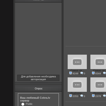
Самые см...
Самые см..
9249
|
0
8344
|
Для добавления необходима
авторизация
Опрос
Подборка...
Приколы ..
2353
|
0
2378
|
Ваш любимый Cobra.lv
сервер
Public