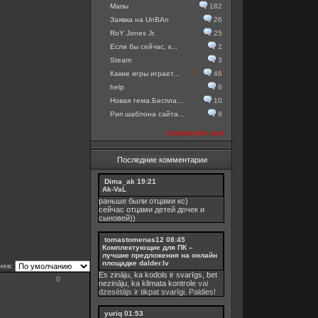
Мапы
182
Заявка на UnBAn
26
RoY Jones Jr.
25
Если бы сейчас, к...
2
Steam
3
Какие игры играет...
46
help
6
Новая тема.Беспла...
10
Рип шаблона сайта...
8
посмотреть все
Последние комментарии
Dima_ak
19:21
Ak-VaL
раньше были отцами кс)
сейчас отцами детей дочек и
сыновей))
tomastomenas12
08:45
Комплектующие для ПК –
лучшие предложения на онлайн
площадке dalder.lv
иев:
Es zināju, ka kodols ir svarīgs, bet
0
nezināju, ka
klimata kontrole
vai
dzesētājs ir tikpat svarīgi. Paldies!
yuriq
01:53