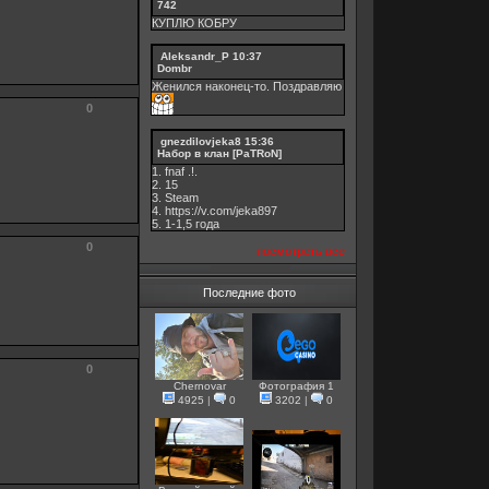
742
КУПЛЮ КОБРУ
Aleksandr_P
10:37
Dombr
Женился наконец-то. Поздравляю
0
gnezdilovjeka8
15:36
Набор в клан [PaTRoN]
1. fnaf .!.
2. 15
3. Steam
4. https://v.com/jeka897
5. 1-1,5 годa
0
посмотреть все
Последние фото
0
Chernovar
Фотография 1
4925
|
0
3202
|
0