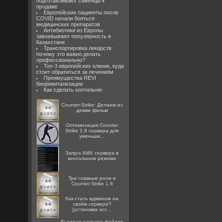
подготавливают саженцы к
продаже
Европейские пациенты после
COVID начали бояться
медицинских препаратов
Антибиотики из Европы
завоевывают популярность в
Казахстане
Транспортировка лекарств:
почему это важно делать
профессионально?
Топ-3 европейских клиник, куда
стоит обратиться за лечением
Преимущества REVI
биоревитализации
Как сделать коптильню
Counter-Strike: Делаем из
демки фильм
Оптимизация Counter
Strike 1.6 сервера для
уменьше...
Запуск AMX сервера в
консольном режиме
Три главные роли в
Counter Strike 1.6
Как стать админом на
своём сервере?
[установка acc...
Быстрая загрузка файлов