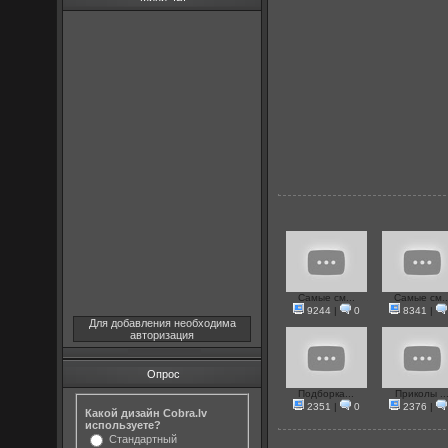
Самые см...
Самые см..
9244
|
0
8341
|
Для добавления необходима
авторизация
Опрос
Подборка...
Приколы ..
2351
|
0
2376
|
Какой дизайн Cobra.lv
используете?
Стандартный