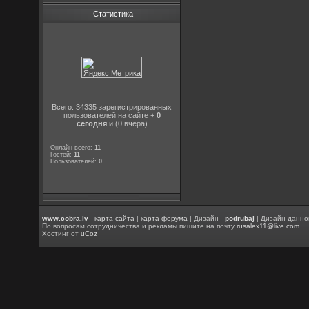
Статистика
Всего: 34335 зарегистрированных
пользователей на сайте +
0
сегодня
и (0 вчера)
Онлайн всего:
11
Гостей:
11
Пользователей:
0
www.cobra.lv
-
карта сайта
|
карта форума
| Дизайн -
podrubaj
| Дизайн данно
По вопросам сотрудничества и рекламы пишите на почту
rusalex11@live.com
Хостинг от
uCoz