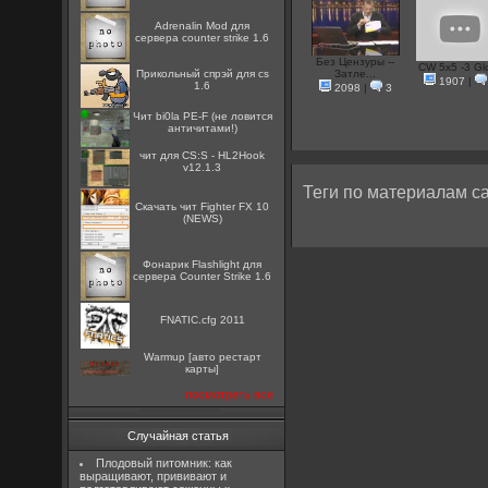
Adrenalin Mod для
сервера counter strike 1.6
Без Цензуры --
CW 5x5 -3 Gl
Прикольный спрэй для cs
Затле...
1907
|
1.6
2098
|
3
Чит bi0la PE-F (не ловится
античитами!)
чит для CS:S - HL2Hook
v12.1.3
Теги по материалам са
Скачать чит Fighter FX 10
(NEWS)
Фонарик Flashlight для
сервера Counter Strike 1.6
FNATIC.cfg 2011
Warmup [авто рестарт
карты]
посмотреть все
Случайная статья
Плодовый питомник: как
выращивают, прививают и