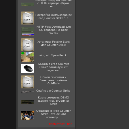
с HTTP сервера (Звуки,
кар...
Настройка компьютера pc
под Counter Strike 1.6
HTTP Fast Download для
CS сервера На Ucoz
сайтах
Установка Psycho Stats
для Counter Strike
aim, wh, Speedhack,
Мышка в игре Counter
Strike! Какая лучше?
Какую вы...
Oбмен ссылками и
банерами с сайтом
CobRa.lv
Снайпер в Counter Strike
Как посмотреть DEMO
(демку) игры в Counter
Strike
Общение в игре Counter
Strike - это основа
командн...
посмотреть все