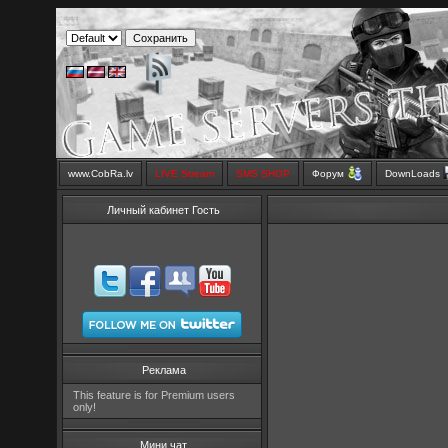
www.CobRa.lv
LIVE Stream
SMS SHOP
Форум
DownLoads
Личный кабинет Гость
Реклама
This feature is for Premium users
only!
Мини чат