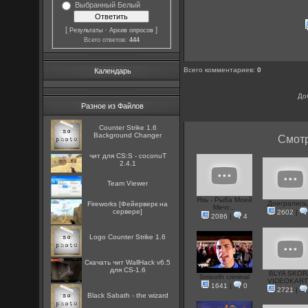
Выбранный Белый
[
·
]
Результаты
Архив опросов
Всего ответов:
444
Всего комментариев
:
0
Календарь
До
Разное из Файлов
Counter Strike 1.6
Background Changer
Смотр
чит для CS:S - coconuT
2.4.1
Team Viewer
Язь - Рыба Моей
Доигрались.
Fireworks [Фейерверк на
Мечт...
сервере]
2602
|
2086
|
4
Logo Counter Strike 1.6
Скачать чит WallHack v6.5
для CS-1.6
BLYA SKOR
Smooth criminal
VIDEOKART.
1641
|
0
2721
|
Black Sabath - the wizard