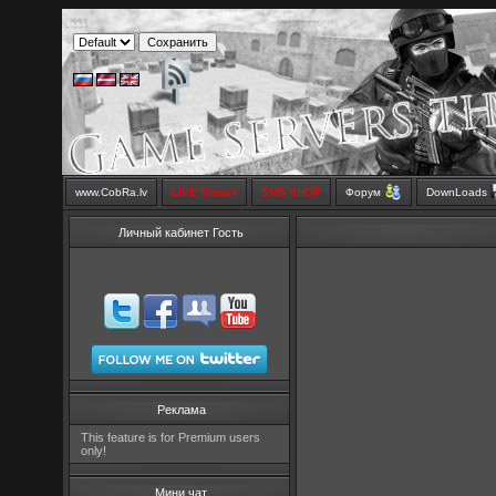
www.CobRa.lv
LIVE Stream
SMS SHOP
Форум
DownLoads
Личный кабинет Гость
Реклама
This feature is for Premium users
only!
Мини чат