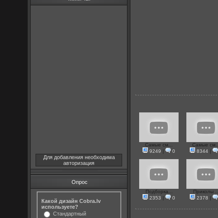
Самые см...
Самые см..
9249
|
0
8344
|
Для добавления необходима
авторизация
Опрос
Подборка...
Приколы ..
2353
|
0
2378
|
Какой дизайн Cobra.lv
используете?
Стандартный