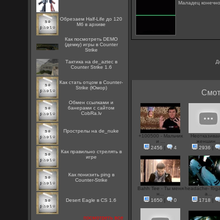
Маладец конечно,
Обрезаем Half-Life до 120
Мб в архиве
Как посмотреть DEMO
(демку) игры в Counter
Strike
Тактика на de_aztec в
Д
Counter Strike 1.6
Как стать отцом в Counter-
Strike (Юмор)
Смот
Oбмен ссылками и
банерами с сайтом
CobRa.lv
Прострелы на de_nuke
+100500 - Мальчик
Неотказива
и ...
женшин..
2456
|
4
2936
|
Как правильно стрелять в
игре
Как понизить ping в
Counter-Strike
Bahh Tee - Ты меня
headache- fbg
н...
a...
Desert Eagle в CS 1.6
1650
|
0
1718
|
посмотреть все