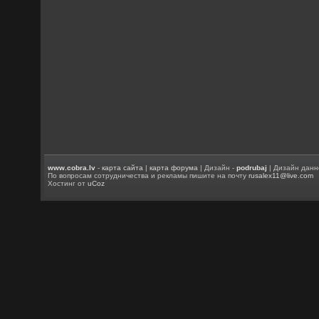
www.cobra.lv
-
карта сайта
|
карта форума
| Дизайн -
podrubaj
| Дизайн данн
По вопросам сотрудничества и рекламы пишите на почту
rusalex11@live.com
Хостинг от
uCoz