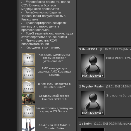
Европейские пациенты после
COVID начали бояться
медицинских препаратов
Антибиотики из Европы
завоевывают популярность в
Казахстане
Транспортировка лекарств:
почему это важно делать
профессионально?
Топ-3 европейских клиник, куда
стоит обратиться за лечением
Преимущества REVI
биоревитализации
Как сделать коптильню
3
Hard13931
[
Мат
(21.10.2011 23:43)
Как стать админом на
Норм Фраги, Пу
своём сервере?
[установка acc...
AMX команды для
админа, AMX Команды
админа
В чем суть читерства в
2
Psycho_Realm
[
(28.01.2011 14:28)
Counter-Strike?
Это против бото
Создаем свой сервер
Counter Strike 1.6
Как настроить админку на
сервере CS Source!
1
s1m0n
[
Матери
(21.01.2011 00:58)
АК-47 или Colt M4A1 в
Counter Strike