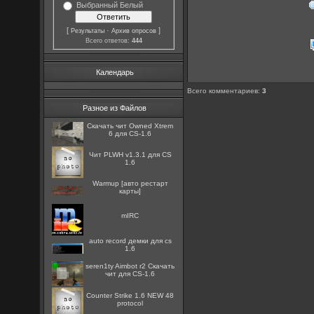
Выбранный Белый
[
·
]
Результаты
Архив опросов
Всего ответов:
444
Календарь
Всего комментариев
:
3
Разное из Файлов
Скачать чит Owned Xtrem
6 для CS-1.6
Чит PLWH v1.3.1 для CS
1.6
Warmup [авто рестарт
карты]
mIRC
auto record демки для cs
1.6
seren1ty Aimbot r2 Скачать
чит для CS-1.6
Counter Strike 1.6 NEW 48
protocol