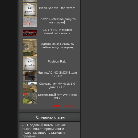
Black Sabath - the wizard
Spawn Protection[защита
на старте]
CS 1.6 HLTV Models
download скачать
Админ может ставить
любые модели игроку
Fashion Raid
Чит myAC NO SMOKE для
CS-1.6
Скачать чит My Hack 1.0
для CS 1.6
Бесплатный чит Wof Hook
V3.2
посмотреть все
Случайная статья
Плодовый питомник: как
выращивают, прививают и
подготавливают саженцы к
продаже