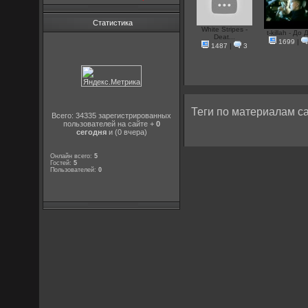
Статистика
White Stripes -
t-killah - До 
Deat...
1699
|
1487
|
3
Теги по материалам са
Всего: 34335 зарегистрированных
пользователей на сайте +
0
сегодня
и (0 вчера)
Онлайн всего:
5
Гостей:
5
Пользователей:
0