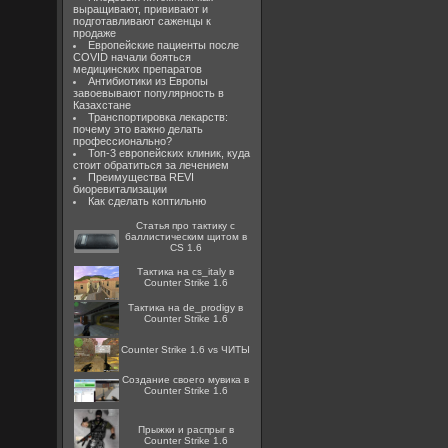
выращивают, прививают и
подготавливают саженцы к
продаже
Европейские пациенты после
COVID начали бояться
медицинских препаратов
Антибиотики из Европы
завоевывают популярность в
Казахстане
Транспортировка лекарств:
почему это важно делать
профессионально?
Топ-3 европейских клиник, куда
стоит обратиться за лечением
Преимущества REVI
биоревитализации
Как сделать коптильню
Статья про тактику с
баллистическим щитом в
CS 1.6
Тактика на cs_italy в
Counter Strike 1.6
Тактика на de_prodigy в
Counter Strike 1.6
Counter Strike 1.6 vs ЧИТЫ
Создание своего мувика в
Counter Strike 1.6
Прыжки и распрыг в
Counter Strike 1.6