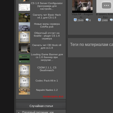
CS 1.6 Server Configurator
(программа для
настройк...
Vitya AK - Krugom
В память Anto
Скачать чит Basic Hack
to...
&qu...
v4.1 для CS-1.6
2849
|
6
1988
|
Новые мапы сервера
CobRa pub
Обратный отсчет на
бомбе - plugin CS 1.6
сервера
Теги по материалам са
Скачать чит CB Hook v9
для cs-1.6
Loading Game Banner для
cs 1.6 баннер при
загрузке...
CSDM 2.1.1, CS
Deathmatch
Codec Pack All in 1
Napalm Nades 1.2
посмотреть все
Случайная статья
Плодовый питомник: как