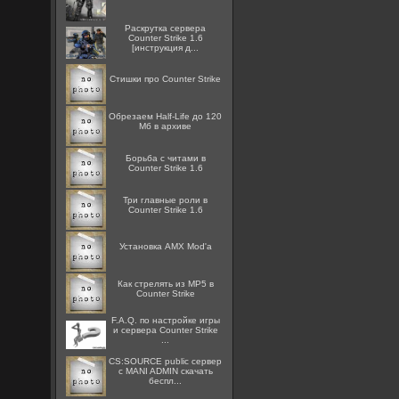
Раскрутка сервера
Counter Strike 1.6
[инструкция д...
Стишки про Counter Strike
Обрезаем Half-Life до 120
Мб в архиве
Борьба с читами в
Counter Strike 1.6
Три главные роли в
Counter Strike 1.6
Установка AMX Mod'a
Как стрелять из MP5 в
Counter Strike
F.A.Q. по настройке игры
и сервера Counter Strike
...
CS:SOURCE public сервер
с MANI ADMIN скачать
беспл...