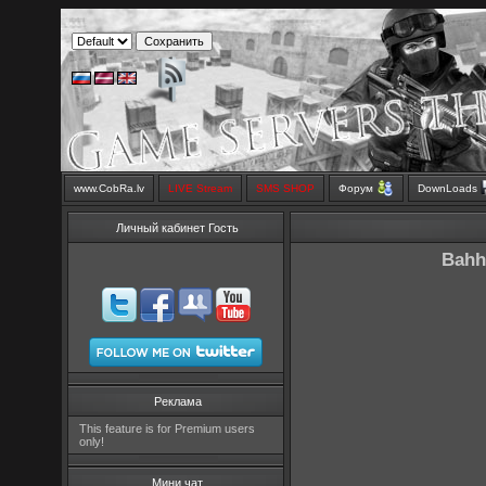
www.CobRa.lv
LIVE Stream
SMS SHOP
Форум
DownLoads
Личный кабинет Гость
Bahh
Реклама
This feature is for Premium users
only!
Мини чат