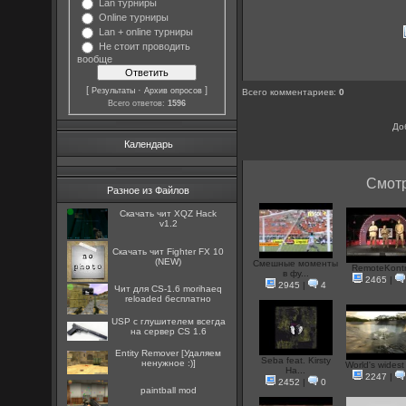
Lan турниры
Online турниры
Lan + online турниры
Не стоит проводить
вообще
[
·
]
Результаты
Архив опросов
Всего комментариев
:
0
Всего ответов:
1596
До
Календарь
Смотр
Разное из Файлов
Скачать чит XQZ Hack
v1.2
Скачать чит Fighter FX 10
(NEW)
Смешные моменты
RemoteKontr
в фу...
2465
|
2945
|
4
Чит для CS-1.6 morihaeq
reloaded бесплатно
USP с глушителем всегда
на сервер CS 1.6
Entity Remover [Удаляем
Seba feat. Kirsty
ненужное :)]
World's widest 
Ha...
2247
|
2452
|
0
paintball mod