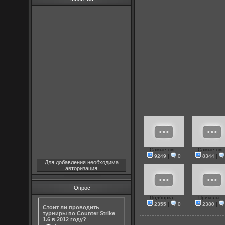
Самые см...
Самые см..
9249
|
0
8344
|
Для добавления необходима
авторизация
Опрос
Подборка...
Приколы ..
2355
|
0
2380
|
Стоит ли проводить
турниры по Counter Strike
1.6 в 2012 году?