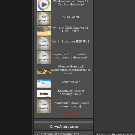
Windows media player 11
Cracked download
fy_cs_world
чит для CS:S Catalyst v1
Gold Edition
Admin Spectator ESP RUS
сервер cs 1.6 Superhero
mod скачать download
Ultimate Gore v1.6
[Добавляем жестокость на
сервер...
Team Viewer
Запрещает спам и
рекламу в нике
Roundsound.amxx [Звук в
конце роунда]
посмотреть все
Случайная статья
Плодовый питомник: как