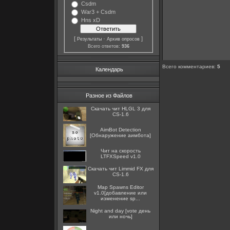
Csdm
War3 + Csdm
Hns xD
[
·
]
Результаты
Архив опросов
Всего ответов:
936
Всего комментариев
:
5
Календарь
Разное из Файлов
Скачать чит HLGL 3 для
CS-1.6
AimBot Detection
[Обнаружение аимбота]
Чит на скорость
LTFXSpeed v1.0
Скачать чит Limmid FX для
CS-1.6
Map Spawns Editor
v1.0[добавление или
изменение sp...
Night and day [vote день
или ночь]