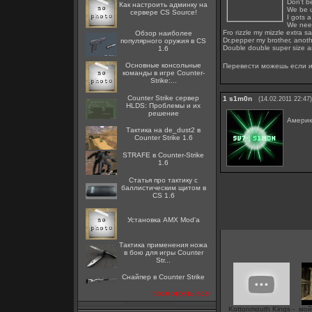
Don't b
Как настроить админку на
We be up
сервере CS Source!
I gots 
We need
Fro rizzle my mizzle extra sal
Обзор наиболее
Dr.pepper my brother, anoth
популярного оружия в CS
Double double super size an
1.6
Основные консольные
Перевести можешь если 
команды в игре Counter-
Strike:...
Counter Strike сервер
1
s1m0n
(14.02.2011 22:47)
HLDS: Проблемы и их
решение
Америк
Тактика на de_dust2 в
Counter Strike 1.6
STRAFE в Counter-Strike
1.6
Статья про тактику с
баллистическим щитом в
CS 1.6
Установка AMX Mod'a
Тактика применения ножа
в бою для игры Counter
Str...
Снайпер в Counter Strike
посмотреть все
Kottonmouth Kings -
мой