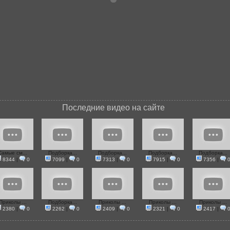
Последние видео на сайте
Самые см...
Подборка...
Подборка...
Подборка...
Подборка...
8344
|
0
7099
|
0
7313
|
0
7915
|
0
7356
|
Приколы ...
Подборка...
Приколы ...
Приколы ...
Приколы ...
2380
|
0
2262
|
0
2409
|
0
2321
|
0
2417
|