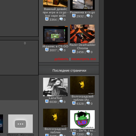
Важный девайс
при игре в cs:go -
Разминка в cs:go
lost vape вейп
2932
|
0
3364
|
0
0
Razer Deathadder
Играемс в CS:GO
Chroma
3007
|
0
2456
|
0
добавить
|
посмотреть все
Последние странички
Волгоградский
LanaTool
паблик (Ак...
6039
|
0
6328
|
0
Волгоградский
.:Life:. Do^It_| ko...
паблик
7200
|
0
е
Wipeout. Жестокие