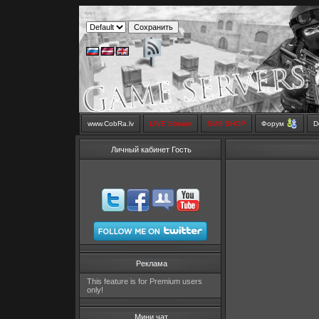
www.CobRa.lv
LIVE Stream
SMS SHOP
Форум
D
Личный кабинет Гость
Реклама
This feature is for Premium users
only!
Мини чат