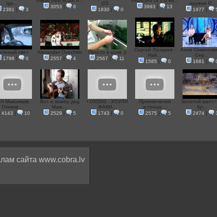
milkyu best scout fr...
Virtus.pro cs 1.6 му...
Igo...
(20...
оружие Р...
3053
|
6
3993
|
13
2381
|
3
1830
|
0
1977
|
Сергей Лазарев -
Анна Семенови
еленый свет
Alexander Ovechkin
Просто в шоке ))
Най...
Сер...
1798
|
0
2557
|
4
2567
|
11
1585
|
0
1681
|
Н Максимум.
Вот и помер дед
+100500 - ХОУЛИ
Приключения
Золотой матч !
Гламур...
Макс...
ФАКИ...
эстонца:...
Sp...
4143
|
10
2529
|
5
1743
|
0
2575
|
5
2474
|
лам сайта www.cobra.lv