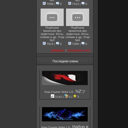
№1
№2
7099
|
0
7313
|
0
Подборка
Подборка
приколов про
приколов про
животных. Коты,
животных. Коты,
собаки и др. Угар
собаки и др. Угар
№3
№4
7915
|
0
7356
|
0
добавить
|
посмотреть все
Последние кланы
ℕℤツ
-
Клан Counter Strike 1.6
3140 |
0 |
5
Набор в
-
Клан Counter Strike 1.6