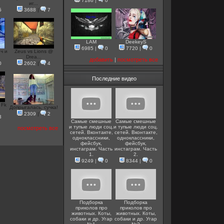
7186
|
0
иг...
5
3688
|
7
LAM
DeekeyS
6985
|
0
7720
|
0
ч и
Zeus vs Lions @
Drea...
добавить
|
посмотреть все
0
2602
|
4
Последние видео
 Fk
Допрыгалась, сучка!
2309
|
2
3
Самые смешные
Самые смешные
и тупые люди соц.
и тупые люди соц.
посмотреть все
сетей. Вконтакте,
сетей. Вконтакте,
одноклассники,
одноклассники,
фейсбук,
фейсбук,
инстаграм. Часть
инстаграм. Часть
1.
2.
9249
|
0
8344
|
0
Подборка
Подборка
приколов про
приколов про
животных. Коты,
животных. Коты,
собаки и др. Угар
собаки и др. Угар