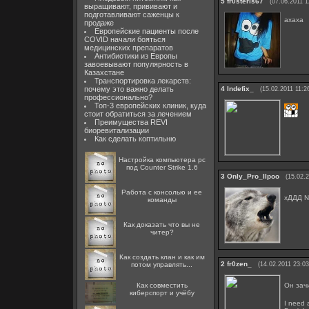
5
fr0steris67
(07.06.2011 1
выращивают, прививают и
подготавливают саженцы к
ахаха
продаже
Европейские пациенты после
COVID начали бояться
медицинских препаратов
Антибиотики из Европы
завоевывают популярность в
Казахстане
Транспортировка лекарств:
почему это важно делать
4
Indefix_
(15.02.2011 11:2
профессионально?
Топ-3 европейских клиник, куда
стоит обратиться за лечением
Преимущества REVI
биоревитализации
Как сделать коптильню
Настройка компьютера pc
под Counter Strike 1.6
3
Only_Pro_IIpoo
(15.02.
Работа с консолью и ее
хДДД 
команды
Как доказать что вы не
читер?
Как создать клан и как им
2
fr0zen_
потом управлять...
(14.02.2011 23:03
Он зачи
Как совместить
киберспорт и учёбу
I need 