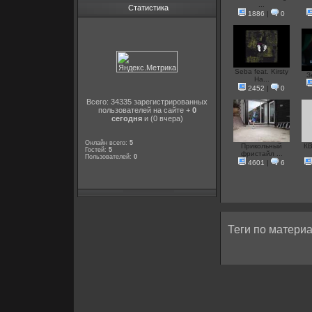
...
Статистика
1886
|
0
Seba feat. Kirsty
З
Ha...
2452
|
0
Всего: 34335 зарегистрированных
пользователей на сайте +
0
сегодня
и (0 вчера)
Онлайн всего:
5
Прикольный
КВ
Гостей:
5
фристайл ...
Пользователей:
0
4601
|
6
Теги по материа