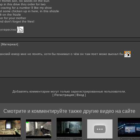
e frontin son, no seeds on the bun
 in this drive thru order for two
a craving for a number 9 like my shoe
 some chicken up in here, in this shizzle
t on the frizzle
er for your mother
d don't forget the fries!
интерестно
[
Материал
]
анский юмор мне не понять, хотя бы понимал о чём он там поет може вьехал бы
Добавлять комментарии могут только зарегистрированные пользователи.
[
Регистрация
|
Вход
]
Смотрите и комментируйте также другие видео на сайте
 -5 старый MM
Johnyboy - Щепки
Смертельно