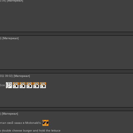
[
Материал
]
2:04)
[
Материал
]
6)
[
Материал
]
2011 09:02)
N1ce
[
Материал
]
)
тал свой заказ в Mcdonald's.
a double cheese burger and hold the lettuce