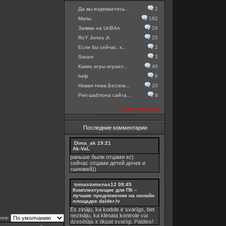
Да вы издеваетесь...
2
Мапы
182
Заявка на UnBAn
26
RoY Jones Jr.
25
Если бы сейчас, к...
2
Steam
3
Какие игры играет...
46
help
6
Новая тема.Беспла...
10
Рип шаблона сайта...
8
посмотреть все
Последние комментарии
Dima_ak
19:21
Ak-VaL
раньше были отцами кс)
сейчас отцами детей дочек и
сыновей))
tomastomenas12
08:45
Комплектующие для ПК –
лучшие предложения на онлайн
площадке dalder.lv
Es zināju, ka kodols ir svarīgs, bet
nezināju, ka
klimata kontrole
vai
иев:
dzesētājs ir tikpat svarīgi. Paldies!