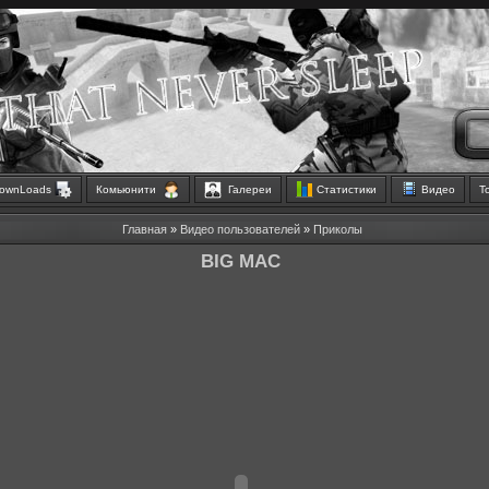
ownLoads
Комьюнити
Галереи
Статистики
Видео
Т
Главная
»
Видео пользователей
»
Приколы
BIG MAC