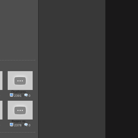
Подборка...
0
2391
|
0
Видео пр...
0
2378
|
0