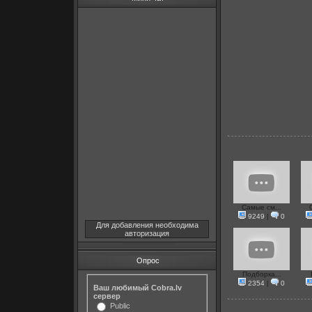
Самые см...
9249
|
0
Для добавления необходима
авторизация
Опрос
Подборка...
2354
|
0
Ваш любимый Cobra.lv
сервер
Public