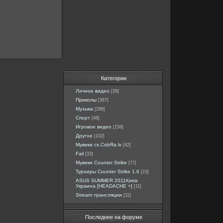
Категории
Личное видео
[26]
Приколы
[387]
Музыка
[288]
Спорт
[48]
Игровое видео
[158]
Другое
[102]
Мувики cs.CobRa.lv
[42]
Fail
[33]
Мувики Counter Strike
[77]
Турниры Counter Strike 1.6
[23]
ASUS SUMMER 2011Киев
Украина [HEADACHE +]
[11]
Stream трансляции
[11]
Последнее на форуме