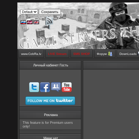
www.CobRa.lv
LIVE Stream
SMS SHOP
Форум
DownLoads
Личный кабинет Гость
Реклама
This feature is for Premium users
only!
Мини чат