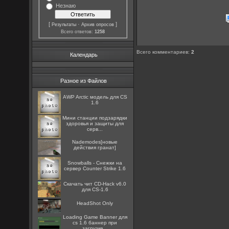
Незнаю
[
·
]
Результаты
Архив опросов
Всего ответов:
1258
Всего комментариев
:
2
Календарь
Разное из Файлов
AWP Arctic модель для CS
1.6
Мини станции подзарядки
здоровья и защиты для
серв...
Nademodes[новые
действия гранат]
Snowballs - Снежки на
сервер Counter Strike 1.6
Скачать чит CD-Hack v6.0
для CS-1.6
HeadShot Only
Loading Game Banner для
cs 1.6 баннер при
загрузке...