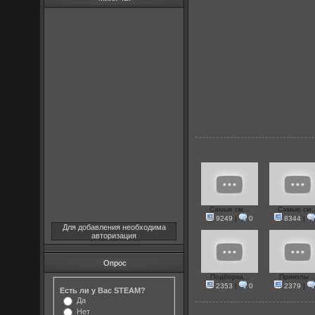
Самые см...
Самые см..
9249
|
0
8344
|
Для добавления необходима
авторизация
Опрос
Подборка...
Приколы ..
2353
|
0
2379
|
Есть ли у Вас STEAM?
Да
Нет