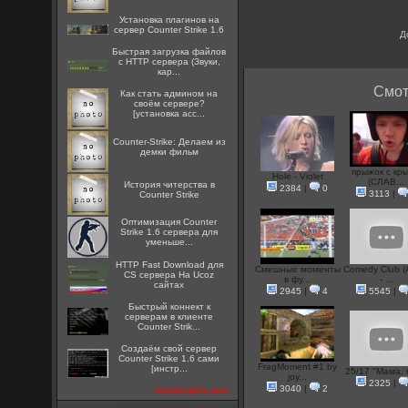
Установка плагинов на
сервер Counter Strike 1.6
Д
Быстрая загрузка файлов
с HTTP сервера (Звуки,
кар...
Смот
Как стать админом на
своём сервере?
[установка acc...
Counter-Strike: Делаем из
демки фильм
прыжок с кр
Hole - Violet
(СЛАВ...
История читерства в
2384
|
0
3113
|
Counter Strike
Оптимизация Counter
Strike 1.6 сервера для
уменьше...
HTTP Fast Download для
Смешные моменты
Comedy Club 
CS сервера На Ucoz
в фу...
- ...
сайтах
2945
|
4
5545
|
Быстрый коннект к
серверам в клиенте
Counter Strik...
Создаём свой сервер
Counter Strike 1.6 сами
FragMoment #1 by
[инстр...
25/17 "Мама, 
joy...
2325
|
3040
|
2
посмотреть все