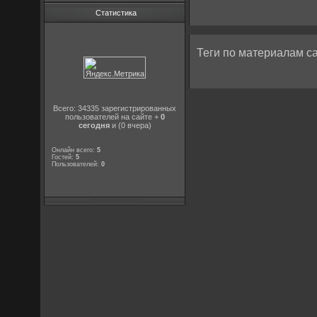
Статистика
Теги по материалам са
Всего: 34335 зарегистрированных
пользователей на сайте +
0
сегодня
и (0 вчера)
Онлайн всего:
5
Гостей:
5
Пользователей:
0