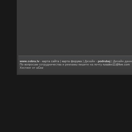
www.cobra.lv
-
карта сайта
|
карта форума
| Дизайн -
podrubaj
| Дизайн данн
По вопросам сотрудничества и рекламы пишите на почту
rusalex11@live.com
Хостинг от
uCoz