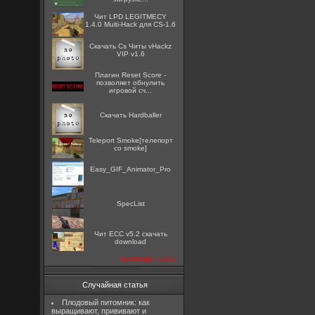
Чит LPD LEGITMECY
1.4.0 Multi-Hack для CS-1.6
Скачать Cs Читы vHackz
VIP v1.6
Плагин Reset Score -
позволяет обнулить
игровой сч...
Скачать Hardballer
Teleport Smoke[телепорт
со smoke]
Easy_GIF_Animator_Pro
SpecList
Чит ECC v5.2 скачать
download
посмотреть все
Случайная статья
Плодовый питомник: как
выращивают, прививают и