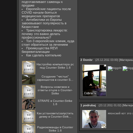
подготавливают саженцы к
продаже
Европейские пациенты после
COVID начали бояться
медицинских препаратов
Антибиотики из Европы
завоевывают популярность в
Казахстане
Транспортировка лекарств:
почему это важно делать
профессионально?
Топ-3 европейских клиник, куда
стоит обратиться за лечением
Преимущества REVI
биоревитализации
Как сделать коптильню
2
Dombr
[
Материа
(25.12.2011 03:00)
Настройка компьютера pc
под Counter Strike 1.6
Создание "чистых"
скриншотов в counter S...
Вопросы новичков и
ответы отцов о Counter-
Strike
STRAFE в Counter-Strike
1.6
1
podrubaj
[
Матер
(23.12.2011 01:02)
японский кот это
Как установить\запустить
демку в Counter-Strik...
Радиокоманды в Counter
Strike 1.6