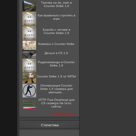
Тактика на de_train в
Counter Strike 1.6
Как правильно стрелять в
игре
Борьба с читами в
Counter Strike 1.6
Комиксы о Counter Strike
Деньги в CS 1.6
Радиокоманды в Counter
Strike 1.6
Counter Strike 1.6 vs ЧИТЫ
Оптимизация Counter
Strike 1.6 сервера для
уменьше...
HTTP Fast Download для
CS сервера На Ucoz
сайтах
посмотреть все
Статистика