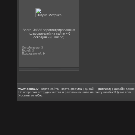
Всего: 34335 зарегистрированных
пользователей на сайте +
0
сегодня
и (0 вчера)
Онлайн всего:
3
Гостей:
3
Пользователей:
0
www.cobra.lv
-
карта сайта
|
карта форума
| Дизайн -
podrubaj
| Дизайн данно
По вопросам сотрудничества и рекламы пишите на почту
rusalex11@live.com
Хостинг от
uCoz