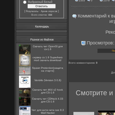
2353
|
0
2379
|
Выбранный Белый
[
·
]
Результаты
Архив опросов
Комментарий к ви
Всего ответов:
444
иг
Календарь
Рек
Разное из Файлов
Просмотров
Скачать чит OpenGl для
cs-1.6
сервер cs 1.6 Superhero
mod скачать download
Всего комментариев
:
0
Spawn Protection[защита
на старте]
До
Ventrilo (Version 3.0.8)
Скачать чит 4K4 v2 hook
Смотрите и 
для CS-1.6
Скачать чит CDHack 4.33
для CS-1.6
Чит для анти-чита sxe 8.3
Wall Hacker