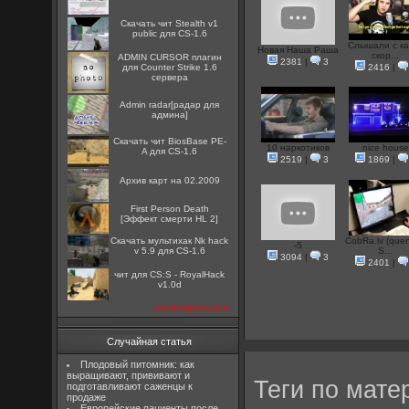
Скачать чит Stealth v1
public для CS-1.6
Слышали с ка
Новая Наша Раша
скор...
ADMIN CURSOR плагин
2381
|
3
для Counter Strike 1.6
2416
|
сервера
Admin radar[радар для
админа]
Скачать чит BiosBase PE-
10 наркотиков
nice house
A для CS-1.6
2519
|
3
1869
|
Архив карт на 02.2009
First Person Death
[Эффект смерти HL 2]
Скачать мультихак Nk hack
CobRa.lv (quen
-5
v 5.9 для CS-1.6
S...
3094
|
3
2401
|
чит для CS:S - RoyalHack
v1.0d
посмотреть все
Случайная статья
Плодовый питомник: как
выращивают, прививают и
Теги по мате
подготавливают саженцы к
продаже
Европейские пациенты после