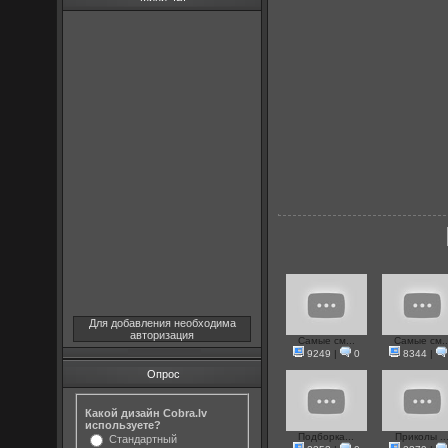
Для добавления необходима
авторизация
Самые см...
Самые см..
9249
|
0
8344
|
Опрос
Какой дизайн Cobra.lv
используете?
Подборка...
Приколы ..
Стандартный