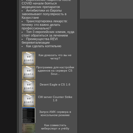
COVID начали бояться
медицинских препаратов
Антибиотики из Европы
завоевывают популярность в
Казахстане
Транспортировка лекарств:
почему это важно делать
профессионально?
Топ-3 европейских клиник, куда
стоит обратиться за лечением
Преимущества REVI
биоревитализации
Как сделать коптильню
Как доказать что вы не
читер?
Программа для настройки
админов на сервере CS
Sour...
Desert Eagle в CS 1.6
CW server Counter Strike
1.6
Запуск AMX сервера в
консольном режиме
Как совместить
киберспорт и учёбу