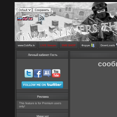
www.CobRa.lv
LIVE Stream
SMS SHOP
Форум
DownLoads
Личный кабинет Гость
сооб
Реклама
This feature is for Premium users
only!
Мини чат