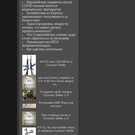
Европейские пациенты после
COVID начали бояться
медицинских препаратов
Антибиотики из Европы
завоевывают популярность в
Казахстане
Транспортировка лекарств:
почему это важно делать
профессионально?
Топ-3 европейских клиник, куда
стоит обратиться за лечением
Преимущества REVI
биоревитализации
Как сделать коптильню
АК-47 или Colt M4A1 в
Counter Strike
как настроить сервер cs
1.6 чтоб его было видно
из...
Создаем свой сервер
Counter Strike 1.6
Установка AMX Bans на
хостинг
Три главные роли в
Counter Strike 1.6
F.A.Q. по настройке игры
и сервера Counter Strike
...