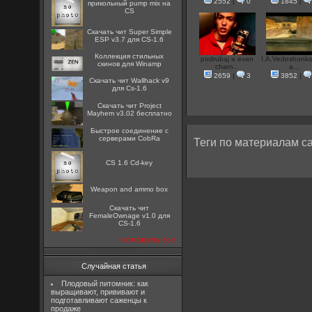
2552
|
0
1845
|
прикольный pump mix на
CS
Скачать чит Super Simple
ESP v3.7 для CS-1.6
Коллекция стильных
podrubaj и evan
I.A.Vedeshonk
скинов для Winamp
cham...
a...
2659
|
3
3852
|
Скачать чит Wallhack v9
для Cs-1.6
Скачать чит Project
Mayhem v3.02 бесплатно
Быстрое соединение с
серверами CobRa
Теги по материалам са
CS 1.6 Cd-key
Weapon and ammo box
Скачать чит
FemaleOwnage v1.0 для
CS-1.6
посмотреть все
Случайная статья
Плодовый питомник: как
выращивают, прививают и
подготавливают саженцы к
продаже