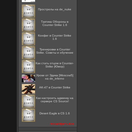
Прострелы на de_nuke
Тактика Обороны в
Counter Strike 1.6
Конфиг в Counter Strike
1.6
Тренировки в Counter
Strike. Советы и обучение
Как стать отцом в Counter-
Strike (Юмор)
Уроки от Эдика [Moscow5]
на de_inferno
AK-47 в Counter Strike
Как настроить админку на
сервере CS Source!
Desert Eagle в CS 1.6
посмотреть все