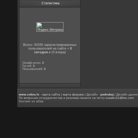
Статистика
Всего: 34335 зарегистрированных
пользователей на сайте +
0
сегодня
и (0 вчера)
Онлайн всего:
3
Гостей:
3
Пользователей:
0
www.cobra.lv
-
карта сайта
|
карта форума
| Дизайн -
podrubaj
| Дизайн данно
По вопросам сотрудничества и рекламы пишите на почту
rusalex11@live.com
Хостинг от
uCoz