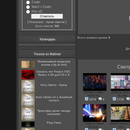
Csdm
War3 + Csdm
Hns xD
[
·
]
Результаты
Архив опросов
Всего ответов:
936
Всего комментариев
:
0
Календарь
До
Разное из Файлов
Привязываем модельку
игрока к [ip,id,nick]
Смотр
Скачать чит Project VDC:
Redux 2.09 для CS-1.6
Ногу Свело - Кукла
РЕПЕР СЯВА -
(FREAK MIX)
АНТИ КР...
BL3ND
Auto Clicker v2.1 download
1679
|
4
1735
|
скачать
Трансфер денег между
игроками
Ping Faker
Fade to Black
ASUS Spring 
[Конце...
mov...