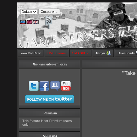
www.CobRa.lv
LIVE Stream
SMS SHOP
Форум
DownLoads
Личный кабинет Гость
"Take
Реклама
This feature is for Premium users
only!
Мини чат