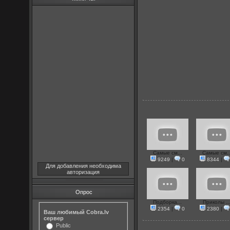
Самые см...
Самые см..
9249
|
0
8344
|
Для добавления необходима
авторизация
Опрос
Подборка...
Приколы ..
2354
|
0
2380
|
Ваш любимый Cobra.lv
сервер
Public