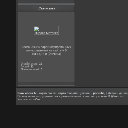
Статистика
Всего: 34335 зарегистрированных
пользователей на сайте +
0
сегодня
и (0 вчера)
Онлайн всего:
21
Гостей:
21
Пользователей:
0
www.cobra.lv
-
карта сайта
|
карта форума
| Дизайн -
podrubaj
| Дизайн данно
По вопросам сотрудничества и рекламы пишите на почту
rusalex11@live.com
Хостинг от
uCoz