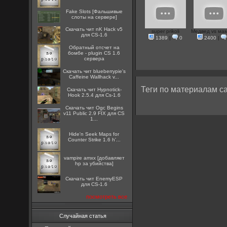
Fake Slots [Фальшивые
слоты на сервере]
Скачать чит nK Hack v5
super prikoli
Медвед vs ма
для CS-1.6
1389
|
0
2400
|
Обратный отсчет на
бомбе - plugin CS 1.6
сервера
Скачать чит blueberrypie's
Caffeine Wallhack v...
Теги по материалам са
Скачать чит Hypnotick-
Hook 2.5.4 для Cs-1.6
Скачать чит Ogc Begins
v11 Public 2.9 FIX для CS
1...
Hide'n Seek Maps for
Counter Strike 1.6 h'...
vampire amxx [добавляет
hp за убийства]
Скачать чит EnemyESP
для CS-1.6
посмотреть все
Случайная статья