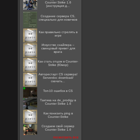
Counter Strike 1.6
[инструкция д...
Создание сервера CS,
специально для новичков
Как правильно стрелять в
игре
Искусство снайпера –
свинцовый привет для
врага
Как стать отцом в Counter-
Strike (Юмор)
Авторестарт CS сервера!
Serverdoc download/
скачать...
Топ-10 ошибок в CS
Тактика на de_prodigy в
Counter Strike 1.6
Как понизить ping в
Counter-Strike
Создаем свой сервер
Counter Strike 1.6
посмотреть все