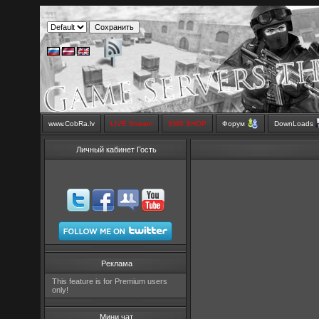
www.CobRa.lv
LIVE Stream
SMS SHOP
Форум
DownLoads
Личный кабинет Гость
Реклама
This feature is for Premium users
only!
Мини чат