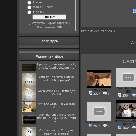
Csdm
War3 + Csdm
Hns xD
[
·
]
Результаты
Архив опросов
Всего ответов:
936
Всего комментариев
:
0
Календарь
До
Разное из Файлов
Смотр
Просмотр сайтов [cobra.lv,
one.lv, facebook.com, t...
Запрет IP в чате counter
strike 1.6 сервера!
New S!ck Mo
kr0p3z ACE
Alien Ware Gui - тема для
NEO
2394
|
4
Cs 1.6
2504
|
чит для CS:S - RoyalHack
v1.0d
amx_banshot [motd окно
при бане, скрины, пингвин
(SWAGGA MIX
в...
Na'Vi чемпионы м...
BL3N...
2684
|
2
1646
|
Скачать чит X-Core для
steam 48 protocol