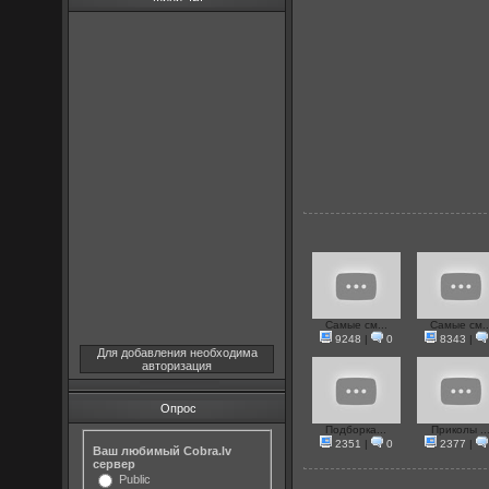
Самые см...
Самые см..
9248
|
0
8343
|
Для добавления необходима
авторизация
Опрос
Подборка...
Приколы ..
2351
|
0
2377
|
Ваш любимый Cobra.lv
сервер
Public