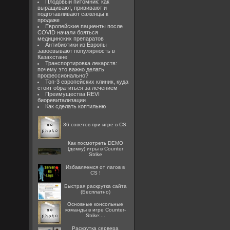
Плодовый питомник: как
выращивают, прививают и
подготавливают саженцы к
продаже
Европейские пациенты после
COVID начали бояться
медицинских препаратов
Антибиотики из Европы
завоевывают популярность в
Казахстане
Транспортировка лекарств:
почему это важно делать
профессионально?
Топ-3 европейских клиник, куда
стоит обратиться за лечением
Преимущества REVI
биоревитализации
Как сделать коптильню
36 советов при игре в CS:
Как посмотреть DEMO
(демку) игры в Counter
Strike
Избавляемся от лагов в
CS !
Быстрая раскрутка сайта
(Бесплатно)
Основные консольные
команды в игре Counter-
Strike:...
Раскрутка сервера