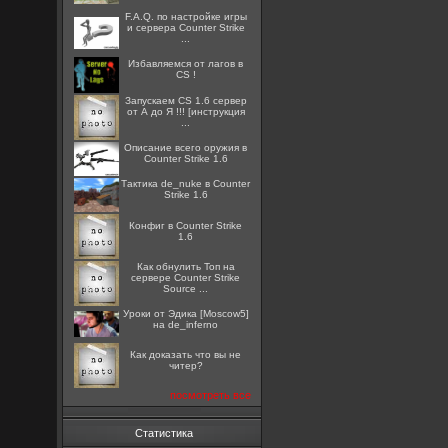
F.A.Q. по настройке игры
и сервера Counter Strike
...
Избавляемся от лагов в
CS !
Запускаем CS 1.6 сервер
от А до Я !!! [инструкция
...
Описание всего оружия в
Counter Strike 1.6
Тактика de_nuke в Counter
Strike 1.6
Конфиг в Counter Strike
1.6
Как обнулить Топ на
сервере Counter Strike
Source ...
Уроки от Эдика [Moscow5]
на de_inferno
Как доказать что вы не
читер?
посмотреть все
Статистика