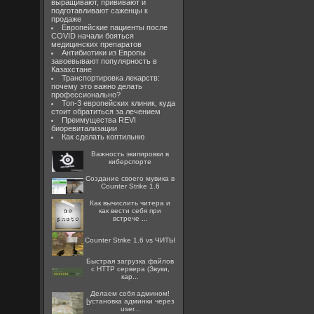
выращивают, прививают и
подготавливают саженцы к
продаже
Европейские пациенты после
COVID начали бояться
медицинских препаратов
Антибиотики из Европы
завоевывают популярность в
Казахстане
Транспортировка лекарств:
почему это важно делать
профессионально?
Топ-3 европейских клиник, куда
стоит обратиться за лечением
Преимущества REVI
биоревитализации
Как сделать коптильню
Важность экипировки в
киберспорте
Создание своего мувика в
Counter Strike 1.6
Как вычислить читера и
как вести себя при
встрече ...
Counter Strike 1.6 vs ЧИТЫ
Быстрая загрузка файлов
с HTTP сервера (Звуки,
кар...
Делаем себя админом!
[установка админки через
user...