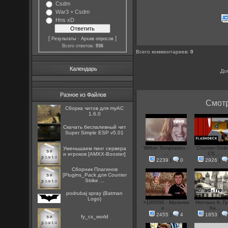
Csdm
War3 + Csdm
Hns xD
[
·
]
Результаты
Архив опросов
Всего ответов:
936
Всего комментариев
:
0
Календарь
До
Разное из Файлов
Смотр
Сборка читов для myAC
1.6.0
Скачать беспалевный чит
Super Simple ESP v5.01
Within Temptation -
Counter-Strik
Уменьшаем пинг сервера
...
CS_...
и игроков [AMXX-Booster]
2239
|
0
2926
|
Сборник Плагинов
[Plugins_Pack для Counter
Strike ...
podrubaj spray (Batman
Logo)
+100500 - Мальчик
Ноггано ft. Гу
и ...
Ка...
2455
|
4
1853
|
fy_cs_world