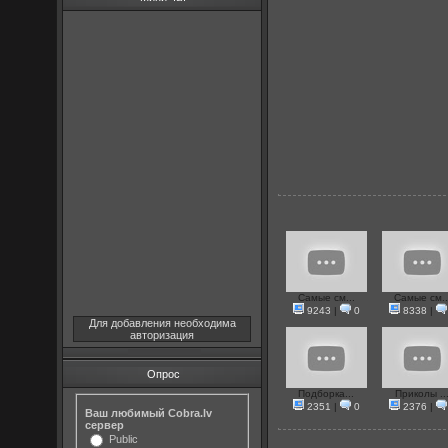
Самые см...
Самые см..
9243
|
0
8338
|
Для добавления необходима
авторизация
Опрос
Подборка...
Приколы ..
2351
|
0
2376
|
Ваш любимый Cobra.lv
сервер
Public