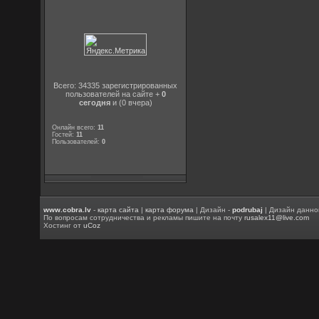
Всего: 34335 зарегистрированных
пользователей на сайте +
0
сегодня
и (0 вчера)
Онлайн всего:
11
Гостей:
11
Пользователей:
0
www.cobra.lv
-
карта сайта
|
карта форума
| Дизайн -
podrubaj
| Дизайн данно
По вопросам сотрудничества и рекламы пишите на почту
rusalex11@live.com
Хостинг от
uCoz