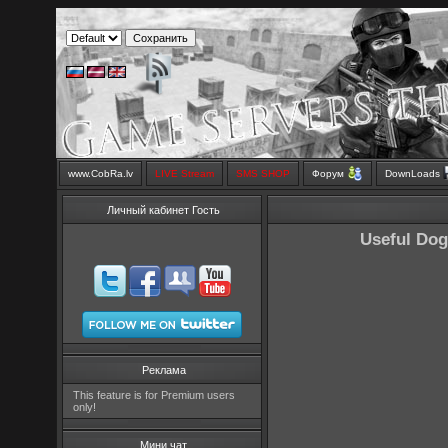
www.CobRa.lv
LIVE Stream
SMS SHOP
Форум
DownLoads
Личный кабинет Гость
Useful Dog
Реклама
This feature is for Premium users
only!
Мини чат