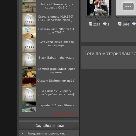
Плагин ВКонтакте для
сервера Cs 1.6
Скачать dproto [0.9.179] -
Dub FX - Love Me
The Darkness-
HLDS serverside crack (...
Or ...
i...
2287
|
2
1993
|
Скачать чит 370hook 1.4
для CS-1.6
Аутоматические опросы
на сервере
Теги по материалам са
Black Sabath - the wizard
Semiclip [Проходим через
игроков]
Custom Sky[меняем небо]
Evil-Fucker v1.7 [плагин
для борьбы с читерами]
Inspirate v1.1 чит 10-ачка!
посмотреть все
Случайная статья
Плодовый питомник: как