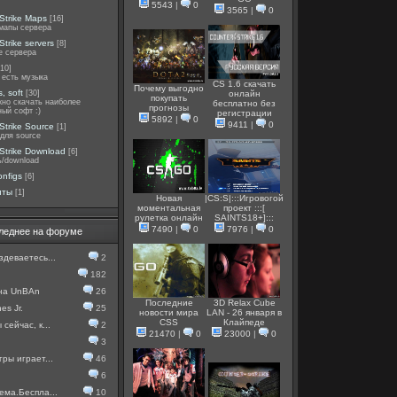
5543
|
0
3565
|
0
Strike Maps
[16]
мапы сервера
Strike servers
[8]
е сервера
[10]
 есть музыка
CS 1.6 скачать
Почему выгодно
, soft
[30]
онлайн
покупать
жно скачать наиболее
бесплатно без
прогнозы
ный софт :)
регистрации
5892
|
0
9411
|
0
Strike Source
[1]
для source
Strike Download
[6]
ь/download
onfigs
[6]
иты
[1]
Новая
|CS:S|:::Игровогой
моментальная
проект :::[
рулетка онлайн
SAINTS18+]:::
7490
|
0
7976
|
0
леднее на форуме
здеваетесь...
2
182
 на UnBAn
26
Последние
3D Relax Cube
es Jr.
25
новости мира
LAN - 26 января в
CSS
Клайпеде
сейчас, к...
2
21470
|
0
23000
|
0
3
гры играет...
46
6
ема.Беспла...
10