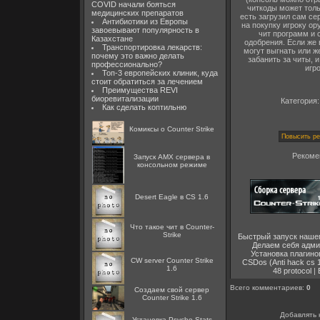
COVID начали бояться
читкоды может толь
медицинских препаратов
есть загрузил сам се
Антибиотики из Европы
на покупку игроку ору
завоевывают популярность в
чит программ и 
Казахстане
одобрения. Если же 
Транспортировка лекарств:
могут выгнать или ж
почему это важно делать
забанить за читы, 
профессионально?
игр
Топ-3 европейских клиник, куда
стоит обратиться за лечением
Преимущества REVI
биоревитализации
Категория
Как сделать коптильню
Комиксы о Counter Strike
Рекоме
Запуск AMX сервера в
консольном режиме
Desert Eagle в CS 1.6
Что такое чит в Counter-
Strike
Быстрый запуск наше
Делаем себя адм
Установка плагино
CW server Counter Strike
CSDos (Anti hack cs 1
1.6
48 protocol
|
Всего комментариев
:
0
Создаем свой сервер
Counter Strike 1.6
Добавлять 
Установка Psycho Stats