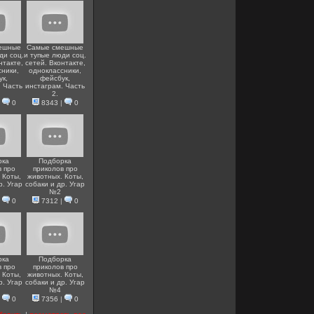
ешные
Самые смешные
ди соц.
и тупые люди соц.
нтакте,
сетей. Вконтакте,
сники,
одноклассники,
ук,
фейсбук,
. Часть
инстаграм. Часть
2.
|
0
8343
|
0
рка
Подборка
в про
приколов про
 Коты,
животных. Коты,
р. Угар
собаки и др. Угар
№2
|
0
7312
|
0
рка
Подборка
в про
приколов про
 Коты,
животных. Коты,
р. Угар
собаки и др. Угар
№4
|
0
7356
|
0