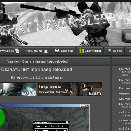
ownLoads
Комьюнити
Галереи
Статистики
Видео
Т
Главная
» Скачать чит morihaeq reloaded
Скачать чит morihaeq reloaded
Counter 
тут на
игры
Категория: cs 1.6 cheats/читы
Counter 
плагин
Counter 
Античит
Counter 
Counter 
Модели
cs 1.6 c
скачат
cs sourc
скачат
cs 1.6 s