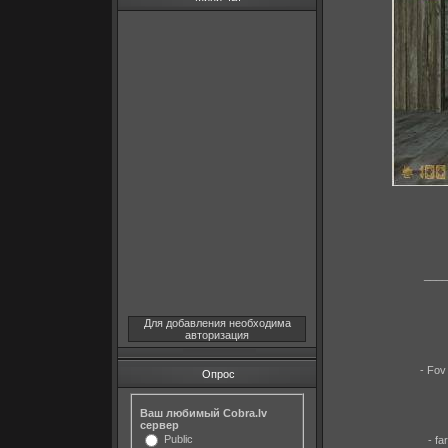
____
Для добавления необходима
авторизация
- Fov
Опрос
Ваш любимый Cobra.lv
сервер
Public
- fa