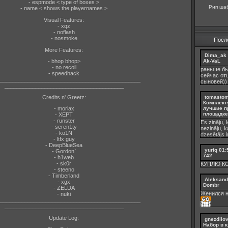
- espmode < type of boxes >
Рип шаб
- name < shows the playernames >
Visual Features:
- xqz
- noflash
- nosmoke
Посл
More Features:
Dima_ak
Ak-VaL
- bhop
bhop>
- no recoil
раньше бы
- speedhack
сейчас от
______________________________________________
сыновей))
_______________________________________
Credits n' Greetz:
tomasto
Комплект
лучшие п
- moriax
площадке 
- XEPT
- runster
Es zināju, 
- seren1ty
nezināju, 
- ko1N
dzesētājs ir
- ltfx guy
- DeepBlueSea
yuriq
01:
- Gordon`
742
- h1web
- sk0r
КУПЛЮ К
- steeno
- Timberland
Aleksand
- xgx
Dombr
- ZELDA
Женился н
- nuki
______________________________________________
_______________________________________
Update Log:
gnezdilo
Набор в к