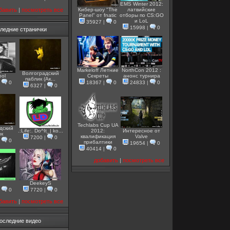
EMS Winter 2012:
бавить
|
посмотреть все
Кибер-шоу "The
латвийские
Panel" от fnatic
отборы по CS:GO
и LoL
35927
|
0
15998
|
0
ледние странички
Markeloff Летние
NorthCon 2012 :
Волгоградский
ool
Секреты
анонс турнира
паблик (Ак...
|
0
18367
|
0
24833
|
0
6327
|
0
Techlabs Cup UA
дский
.:Life:. Do^It_| ko...
2012:
Интересное от
ик
квалификация
Valve
7200
|
0
|
0
прибалтики
19654
|
0
40414
|
0
добавить
|
посмотреть все
DeekeyS
|
0
7720
|
0
бавить
|
посмотреть все
оследние видео