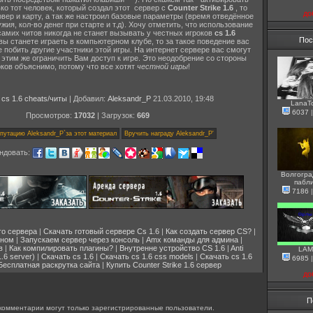
ко тот человек, который создал этот сервер с
Counter Strike 1.6
, то
до
рвер и карту, а так же настроил базовые параметры (время отведённое
жия, кол-во денег при старте и т.д). Хочу отметить, что использование
самих читов никогда не станет вызывать у честных игроков
cs 1.6
Пос
вы станете играеть в компьютерном клубе, то за такое поведение вас
е побить другие участники этой игры. На интернет сервере вас смогут
и этим же ограничить Вам доступ к игре. Это неодобрение со стороны
оков объяснимо, потому что все хотят
честной игры
!
:
cs 1.6 cheats/читы
| Добавил:
Aleksandr_P
21.03.2010, 19:48
LanaT
6037
Просмотров:
17032
| Загрузок:
669
ндовать:
Волгогра
пабл
7186
го сервера
|
Скачать готовый сервере Cs 1.6
|
Как создать сервер CS?
|
ином
|
Запускаем сервер через консоль
|
Amx команды для админа
|
в
|
Как компилировать плагины?
|
Внутренне устройство CS 1.6
|
Anti
LAM
.6 server)
|
Скачать cs 1.6
|
Скачать cs 1.6 css models
|
Скачать cs 1.6
6985
Бесплатная раскрутка сайта
|
Купить Counter Strike 1.6 сервер
до
П
комментарии могут только зарегистрированные пользователи.