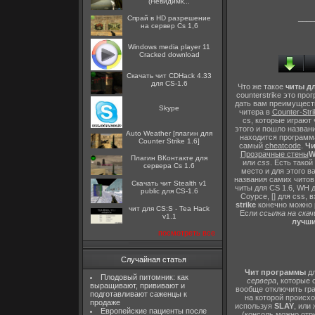
(Невидимк...
____
Спрай в HD разрешение
на сервер Cs 1,6
Windows media player 11
Cracked download
Скачать чит CDHack 4.33
для CS-1.6
Что же такое
читы дл
counterstrike это пр
дать вам преимущест
Skype
читера в
Counter-Stri
cs, которые играют
этого и пошло назван
Auto Weather [плагин для
находится программа
Counter Strike 1.6]
самый
cheatcode
.
Чи
Прозрачные стены
W
Плагин ВКонтакте для
или
css
. Есть такой
сервера Cs 1.6
место и для этого 
названия самих читов ч
Скачать чит Stealth v1
читы для CS 1.6, WH д
public для CS-1.6
Соурсе, [] для css, в
strike
конечно можно р
чит для CS:S - Tea Hack
Если
ссылка на скач
v1.1
лучши
посмотреть все
Случайная статья
Чит программы
дл
Плодовый питомник: как
сервера
, которые
выращивают, прививают и
вообще отключить гра
подготавливают саженцы к
на которой происхо
продаже
используя
SLAY
, или
Европейские пациенты после
(консоль можно отры