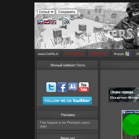
www.CobRa.lv
LIVE Stream
SMS SHOP
Форум
D
Личный кабинет Гость
Реклама
This feature is for Premium users
only!
Мини чат