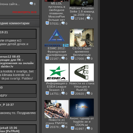
M5.LOL
лона сайта...
8
пустились в
Рейтинг Counter-
свободное
Strike 1.6 команд
посмотреть все
плавание,
за 2009 год
MoscowFive
17194
|
0
больше нет
едние комментарии
57031
|
0
19:21
ли отцами кс)
цами детей дочек и
ESWC 2012:
CS:GO будет
Французская
временно
квалификация
бесплатным
menas12
08:45
22167
|
0
17000
|
0
ующие для ПК –
редложения на онлайн
dalder.lv
ka kodols ir svarīgs, bet
ka
klimata kontrole
vai
 tikpat svarīgi. Paldies!
Информация о
Новости из стана
ESEA League
Virtus.pro и
53
Season 13
Rush3D
14751
|
0
20920
|
0
ОБРУ
r_P
10:37
аконец-то. Поздравляю
Анонс турнир от
Новости из
fragbite.se и
стана FNATICrc
СDON.se
20376
|
0
vjeka8
15:36
41997
|
0
лан [PaTRoN]