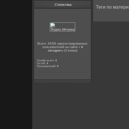
Статистика
Теги по матери
Всего: 34335 зарегистрированных
пользователей на сайте +
0
сегодня
и (0 вчера)
Онлайн всего:
4
Гостей:
4
Пользователей:
0