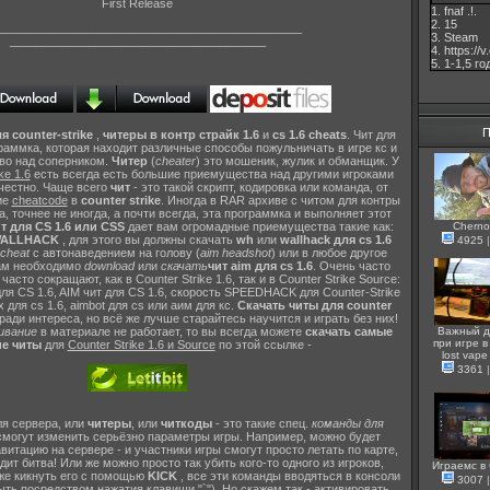
First Release
1. fnaf .!.
2. 15
______________________________________________
3. Steam
_______________________________________
4. https://
5. 1-1,5 го
П
я counter-strike
,
читеры в контр страйк 1.6
и
cs 1.6 cheats
. Чит для
ограммка, которая находит различные способы пожульничать в игре кс и
во над соперником.
Читер
(
cheater
) это мошеник, жулик и обманщик. У
ke 1.6
есть всегда есть большие приемущества над другими игроками
 честно. Чаще всего
чит
- это такой скрипт, кодировка или команда, от
ие
cheatcode
в
counter strike
. Иногда в RAR архиве с читом для контры
, точнее не иногда, а почти всегда, эта программка и выполняет этот
Cherno
т для CS 1.6 или CSS
дает вам огромадные приемущества такие как:
ALLHACK
, для этого вы должны скачать
wh
или
wallhack для cs 1.6
4925
cheat
с автонаведением на голову (
aim headshot
) или в любое другое
вам необходимо
download
или
скачать
чит aim для cs 1.6
. Очень часто
асто сокращают, как в Counter Strike 1.6, так и в Counter Strike Source:
ля CS 1.6, AIM чит для CS 1.6, скорость SPEEDHACK для Counter-Strike
х для cs 1.6, aimbot для cs или аим для кс.
Скачать читы для counter
ади интереса, но всё же лучше старайтесь научится и играть без них!
Важный д
ивание
в материале не работает, то вы всегда можете
скачать самые
при игре в 
е читы
для
Counter Strike 1.6 и Source
по этой ссылке -
lost vape
3361
я сервера, или
читеры
, или
читкоды
- это такие спец.
команды для
 смогут изменить серьёзно параметры игры. Например, можно будет
витацию на сервере - и участники игры смогут просто летать по карте,
дит битва! Или же можно просто так убить кого-то одного из игроков,
Играемс в
 же кикнуть его с помощью
KICK
, все эти команды вводяться в консоли
3007
ть посредством нажатия клавиши "`"). Но скажем так - активировать