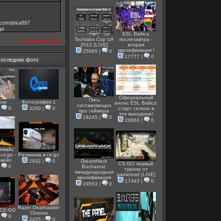
v.com/jeka897
дa
ESL Baltics:
Techlabs Cup UA
послезавтра -
посмотреть все
2012 [LIVE]
вторая
квалификация !
25085
|
0
17777
|
0
оследние фото
Официальный
Пять
var
Фотография 1
анонс ESL Baltics:
составляющих
|
0
3200
|
0
старт сезона в
про геймера
эти выходные!
18245
|
0
20663
|
0
евайс
cs:go -
Разминка в cs:go
 вейп
2932
|
0
DreamHack
CS:GO первый
|
0
Bucharest:
турнир от
международная
gamesnet [LIVE]
квалификация
17443
|
0
19553
|
0
Razer Deathadder
 CS:GO
Chroma
|
0
2455
|
0