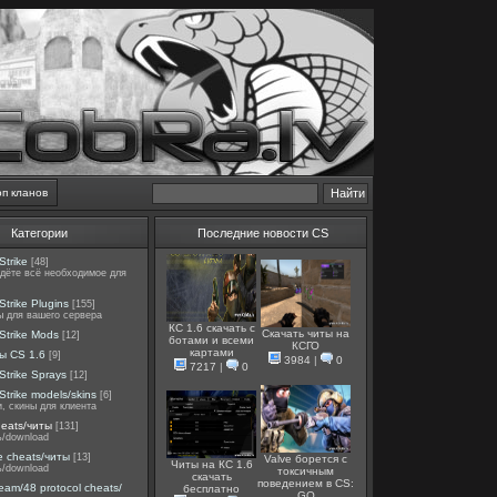
оп кланов
Категории
Последние новости CS
Strike
[48]
йдёте всё необходимое для
Strike Plugins
[155]
ы для вашего сервера
КС 1.6 скачать с
Скачать читы на
Strike Mods
[12]
ботами и всеми
КСГО
картами
ы CS 1.6
[9]
3984
|
0
7217
|
0
Strike Sprays
[12]
Strike models/skins
[6]
, скины для клиента
heats/читы
[131]
ь/download
e cheats/читы
[13]
Valve борется с
Читы на КС 1.6
ь/download
токсичным
скачать
поведением в CS:
team/48 protocol cheats/
бесплатно
GO