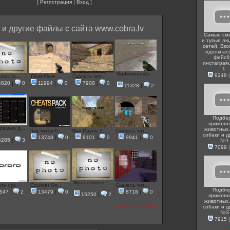
[
Регистрация
|
Вход
]
и другие файлы с сайта www.cobra.lv
Самые см
и тупые лю
сетей. Вко
одноклас
фейсб
инстаграм
1.
Nademodes[н...
9248
mxx [a...
FlashFlare ...
Скачать чит...
4820
|
0
11994
|
0
7908
|
0
11328
|
2
Подбо
приколо
рамма д...
животных.
Пак читов b...
Max Payne Z...
Скачать чит...
собаки и д
13748
|
0
8101
|
0
9941
|
0
5285
|
3
№1
7099
Roundsound....
ть dpr...
Counter Str...
Скачать чит...
Подбо
547
|
2
13479
|
0
8718
|
0
15250
|
2
приколо
животных.
посмотреть все
собаки и д
№3
7915