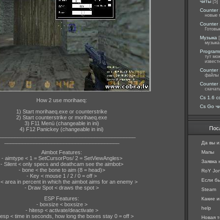
читы
[5]
Counter 
новые 
Counter 
Готовы
Музыка
музыка
Programs
тут мо
извест
Counter 
файлы 
Counter 
скачат
Cs 1.6 c
How 2 use morihaeq:
Cs Go ч
1) Start morihaeq.exe or counterstrike
2) Start counterstrike or morihaeq.exe
3) F11 Menü (changeable in ini)
Пос
4) F12 Panickey (changeable in ini)
______________________________________________
_______________________________________
Да вы и
Aimbot Features:
Мапы
- aimtype < 1 = SetCursorPos/ 2 = SetViewAngles>
Заявка
- Silent < only specs and deathcam see the aimbot>
- bone < the bone to aim (8 = head)>
RoY Jon
- Key < mouse 1 / 2 / 0 = off >
Если бы 
 < area in percent in which the aimbot aims for an enemy >
- Draw Spot < draws the spot >
Steam
ESP Features:
Какие и
- boxsize < boxsize >
help
- hitesp < activate/deactivate >
resp < time in seconds, how long the boxes stay 0 = off >
Новая т