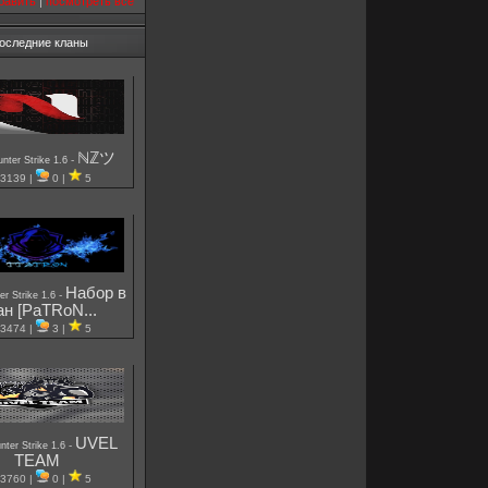
бавить
|
посмотреть все
оследние кланы
ℕℤツ
-
nter Strike 1.6
3139 |
0 |
5
Набор в
-
er Strike 1.6
ан [PaTRoN...
3474 |
3 |
5
UVEL
-
nter Strike 1.6
TEAM
3760 |
0 |
5