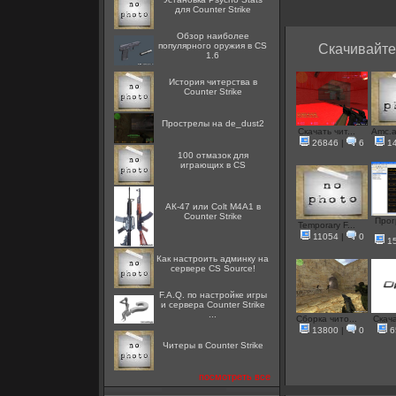
для Counter Strike
Обзор наиболее
популярного оружия в CS
Скачивайте 
1.6
История читерства в
Counter Strike
Прострелы на de_dust2
Скачать чит...
Amc.a
26846
|
6
1
100 отмазок для
играющих в CS
АК-47 или Colt M4A1 в
Counter Strike
Прог
Temporary F...
11054
|
0
1
Как настроить админку на
сервере CS Source!
F.A.Q. по настройке игры
и сервера Counter Strike
...
Сборка чито...
Скача
13800
|
0
6
Читеры в Counter Strike
посмотреть все