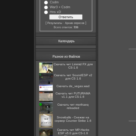
Csdm
War3 + Csdm
Hns xD
[
·
]
Результаты
Архив опросов
Всего ответов:
936
Календарь
____
Разное из Файлов
Скачать чит Limmid FX для
CS-1.6
Скачать чит SoundESP v2
для CS 1.6
Скачать de_vegas.wad
Скачать чит FUTURAMA
v1.1 для CS-1.6
Скачать чит morihaeq
reloaded
Snowballs - Снежки на
____
сервер Counter Strike 1.6
Скачать чит MP-Hacks
ESP v5.0 для CS-1.6