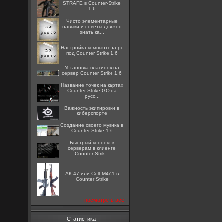
STRAFE в Counter-Strike
1.6
Чисто элементарные
навыки и советы должен
знать ка...
Настройка компьютера pc
под Counter Strike 1.6
Установка плагинов на
сервер Counter Strike 1.6
Название точек на картах
Counter-Strike:GO на
русс...
Важность экипировки в
киберспорте
Создание своего мувика в
Counter Strike 1.6
Быстрый коннект к
серверам в клиенте
Counter Strik...
АК-47 или Colt M4A1 в
Counter Strike
посмотреть все
Статистика