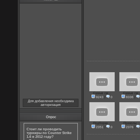
Самые см...
Самые см..
9243
|
0
8336
|
Для добавления необходима
авторизация
Опрос
Подборка...
Приколы ..
2351
|
0
2376
|
Стоит ли проводить
турниры по Counter Strike
1.6 в 2012 году?