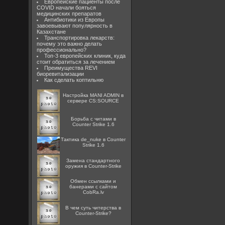
Европейские пациенты после
COVID начали бояться
медицинских препаратов
Антибиотики из Европы
завоевывают популярность в
Казахстане
Транспортировка лекарств:
почему это важно делать
профессионально?
Топ-3 европейских клиник, куда
стоит обратиться за лечением
Преимущества REVI
биоревитализации
Как сделать коптильню
Настройка MANI ADMIN в
сервере CS:SOURCE
Борьба с читами в
Counter Strike 1.6
Тактика de_nuke в Counter
Strike 1.6
Замена стандартного
оружия в Counter-Strike
Oбмен ссылками и
банерами с сайтом
CobRa.lv
В чем суть читерства в
Counter-Strike?