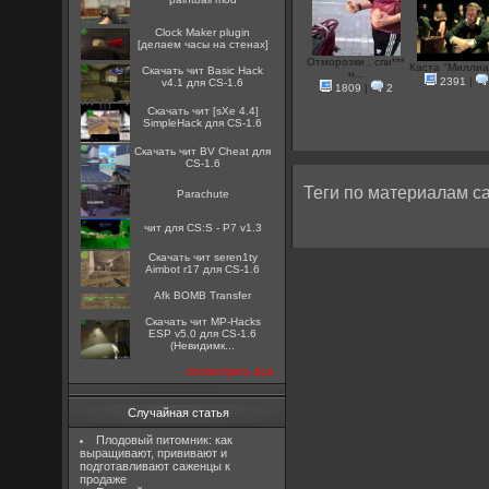
Clock Maker plugin
[делаем часы на стенах]
Отморозки , спи***
Каста "Миллиа
Скачать чит Basic Hack
н...
2391
|
v4.1 для CS-1.6
1809
|
2
Скачать чит [sXe 4.4]
SimpleHack для CS-1.6
Скачать чит BV Cheat для
CS-1.6
Теги по материалам са
Parachute
чит для CS:S - P7 v1.3
Скачать чит seren1ty
Aimbot r17 для CS-1.6
Afk BOMB Transfer
Скачать чит MP-Hacks
ESP v5.0 для CS-1.6
(Невидимк...
посмотреть все
Случайная статья
Плодовый питомник: как
выращивают, прививают и
подготавливают саженцы к
продаже