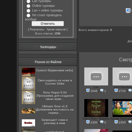
Lan турниры
Online турниры
Lan + online турниры
Не стоит проводить
вообще
[
·
]
Результаты
Архив опросов
Всего комментариев
:
0
Всего ответов:
1596
До
Календарь
Смотр
Разное из Файлов
Custom Sky[меняем небо]
Cвоя надпись на ноже в
Counter Strike
Lex
m19 Revoluti
1646
|
1
2710
|
Sony Vegas 6.0d
(Программа для создания
своих муви...
Ultimate Gore v1.6
[Добавляем жестокость на
сервер...
Cut n Run - Exodus
Артур Пирожков
Запрещает спам и
2300
|
0
2355
|
рекламу в нике
paintball mod