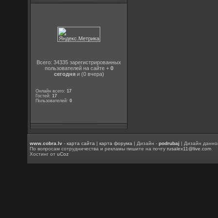
Всего: 34335 зарегистрированных
пользователей на сайте +
0
сегодня
и (0 вчера)
Онлайн всего:
17
Гостей:
17
Пользователей:
0
www.cobra.lv
-
карта сайта
|
карта форума
| Дизайн -
podrubaj
| Дизайн данно
По вопросам сотрудничества и рекламы пишите на почту
rusalex11@live.com
Хостинг от
uCoz