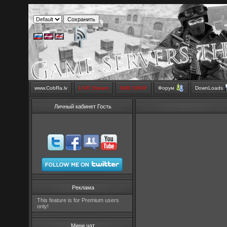
www.CobRa.lv
LIVE Stream
SMS SHOP
Форум
DownLoads
Личный кабинет Гость
Реклама
This feature is for Premium users
only!
Мини чат