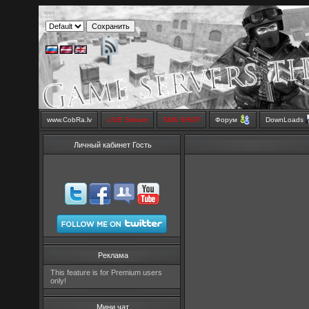
www.CobRa.lv
LIVE Stream
SMS SHOP
Форум
DownLoads
Личный кабинет Гость
Реклама
This feature is for Premium users
only!
Мини чат