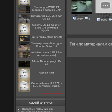
Плагин для WAR3 FT
сервера с выдачей EXP
snoop dogg 
Везунчики
Скачать чит ECC v5.2 для
Dr.DRE
CS-1.6
2639
|
2
1595
|
Скачать CS 1.6 Counter
Strike 1.6 download
lejupla...
Пак читов by Mega-Cheats
Униеверсальный чит для
Теги по материалам са
Counter Strike 1.6
antiadvert.amxx [UFPS Anti
Advertisements]
Admin Thunder plugin Cs
1.6
Fashion Raid
Скачать dproto [0.9.179] -
HLDS serverside crack (...
посмотреть все
Случайная статья
Плодовый питомник: как