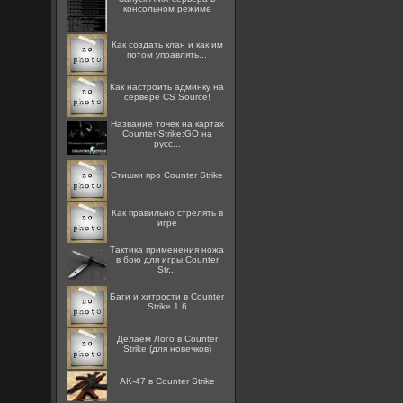
консольном режиме
Как создать клан и как им
потом управлять...
Как настроить админку на
сервере CS Source!
Название точек на картах
Counter-Strike:GO на
русс...
Стишки про Counter Strike
Как правильно стрелять в
игре
Тактика применения ножа
в бою для игры Counter
Str...
Баги и хитрости в Counter
Strike 1.6
Делаем Лого в Counter
Strike (для новечков)
AK-47 в Counter Strike