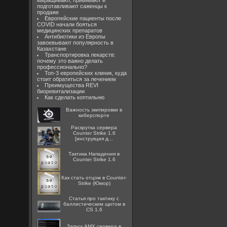
выращивают, прививают и
подготавливают саженцы к
продаже
Европейские пациенты после
COVID начали бояться
медицинских препаратов
Антибиотики из Европы
завоевывают популярность в
Казахстане
Транспортировка лекарств:
почему это важно делать
профессионально?
Топ-3 европейских клиник, куда
стоит обратиться за лечением
Преимущества REVI
биоревитализации
Как сделать коптильню
Важность экипировки в
киберспорте
Раскрутка сервера
Counter Strike 1.6
[инструкция д...
Тактика Нападения в
Counter Strike 1.6
Как стать отцом в Counter-
Strike (Юмор)
Статья про тактику с
баллистическим щитом в
CS 1.6
Запуск AMX сервера в