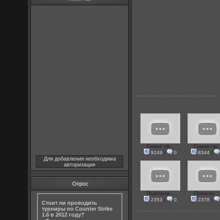
Самые см...
Самые см..
9249
|
0
8344
|
Для добавления необходима
авторизация
Опрос
Подборка...
Приколы ..
2353
|
0
2378
|
Стоит ли проводить
турниры по Counter Strike
1.6 в 2012 году?