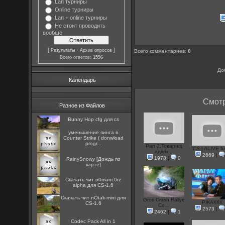
Lan турниры
Online турниры
Lan + online турниры
Не стоит проводить
вообще
[
·
]
Результаты
Архив опросов
Всего комментариев
:
0
Всего ответов:
1596
До
Календарь
Смотр
Разное из Файлов
Bunny Hop cfg для cs
уменьшение пинга в
Counter Strike ( donwload
progr...
Part 2.Товарищ
CS | ALIVE full
адвок...
2669
|
1978
|
0
RainySnowy [Дождь по
карте]
Скачать чит n0manc0rz
alpha для CS-1.6
Скачать чит nOtak-mini для
Gros Crash Rallye
РЖАККК
CS-1.6
Co...
2573
|
2462
|
1
Codec Pack All in 1