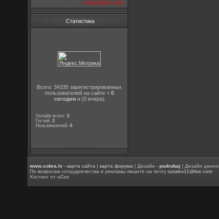
посмотреть все
Статистика
Всего: 34335 зарегистрированных
пользователей на сайте +
0
сегодня
и (0 вчера)
Онлайн всего:
2
Гостей:
2
Пользователей:
0
www.cobra.lv
-
карта сайта
|
карта форума
| Дизайн -
podrubaj
| Дизайн данно
По вопросам сотрудничества и рекламы пишите на почту
rusalex11@live.com
Хостинг от
uCoz