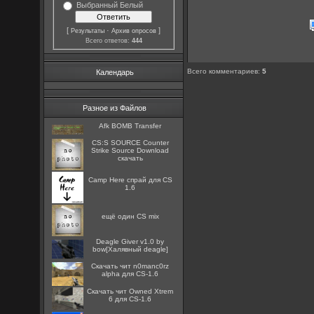
Выбранный Белый
[
·
]
Результаты
Архив опросов
Всего ответов:
444
Всего комментариев
:
5
Календарь
Разное из Файлов
Afk BOMB Transfer
CS:S SOURCE Counter
Strike Source Download
скачать
Camp Here спрай для CS
1.6
ещё один CS mix
Deagle Giver v1.0 by
bow[Халявный deagle]
Скачать чит n0manc0rz
alpha для CS-1.6
Скачать чит Owned Xtrem
6 для CS-1.6