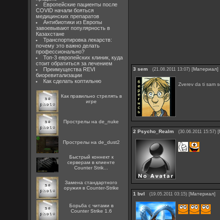
Европейские пациенты после
COVID начали бояться
медицинских препаратов
Антибиотики из Европы
завоевывают популярность в
Казахстане
Транспортировка лекарств:
почему это важно делать
профессионально?
Топ-3 европейских клиник, куда
стоит обратиться за лечением
Преимущества REVI
3
sem
[
Материал
]
(21.08.2011 13:07)
биоревитализации
Как сделать коптильню
Zverev da ti sam 
Как правильно стрелять в
игре
Прострелы на de_nuke
2
Psycho_Realm
[
(30.06.2011 15:57)
Прострелы на de_dust2
Быстрый коннект к
серверам в клиенте
Counter Strik...
Замена стандартного
оружия в Counter-Strike
1
bvl
[
Материал
]
(19.05.2011 03:15)
Борьба с читами в
Counter Strike 1.6