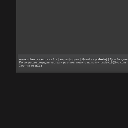
www.cobra.lv
-
карта сайта
|
карта форума
| Дизайн -
podrubaj
| Дизайн данн
По вопросам сотрудничества и рекламы пишите на почту
rusalex11@live.com
Хостинг от
uCoz