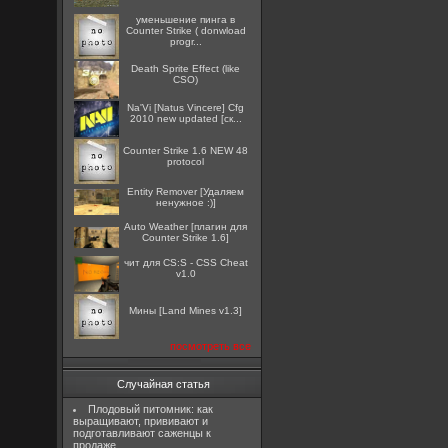
уменьшение пинга в
Counter Strike ( donwload
progr...
Death Sprite Effect (like
CSO)
Na'Vi [Natus Vincere] Cfg
2010 new updated [ск...
Counter Strike 1.6 NEW 48
protocol
Entity Remover [Удаляем
ненужное :)]
Auto Weather [плагин для
Counter Strike 1.6]
чит для CS:S - CSS Cheat
v1.0
Мины [Land Mines v1.3]
посмотреть все
Случайная статья
Плодовый питомник: как
выращивают, прививают и
подготавливают саженцы к
продаже