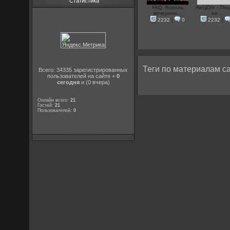
Статистика
FAQ. Король
ReЦiDiV - По
вечерино...
не ...
2232
|
0
2232
|
Теги по материалам са
Всего: 34335 зарегистрированных
пользователей на сайте +
0
сегодня
и (0 вчера)
Онлайн всего:
21
Гостей:
21
Пользователей:
0