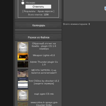
Незнаю
[
·
]
Результаты
Архив опросов
Всего ответов:
1258
Всего комментариев
:
3
Календарь
Разное из Файлов
Обратный отсчет на
бомбе - plugin CS 1.6
сервера
Weapon Lights v0.6
Admin Thunder plugin Cs
1.6
МЕЧТА ЧИТЕРА =) не
палится античитами!!!
Anti CSDos by shocker v3.2
[защита сервера]
ещё один CS mix
www.cobra.lv sprays для
Counter Strike