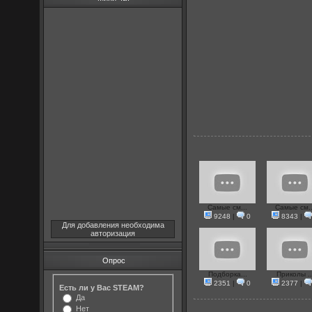
Самые см...
Самые см..
9248
|
0
8343
|
Для добавления необходима
авторизация
Опрос
Подборка...
Приколы ..
2351
|
0
2377
|
Есть ли у Вас STEAM?
Да
Нет