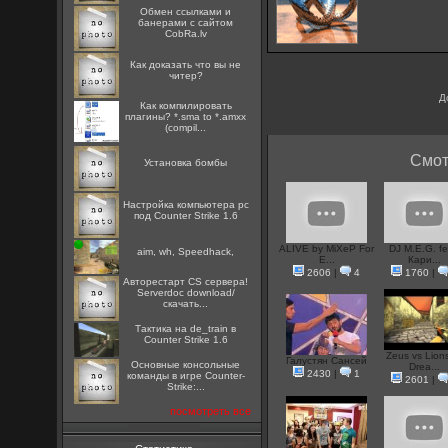
Oбмен ссылками и
банерами с сайтом
CobRa.lv
Как доказать что вы не
читер?
Д
Как компилировать
плагины? *.sma to *.amxx
(compil...
Смот
Установка бомбы
Настройка компьютера pc
под Counter Strike 1.6
ALIVE by MiXeP For
DJ M.E.G. fe
aim, wh, Speedhack,
E...
Кари...
2606
|
4
1760
|
Авторестарт CS сервера!
Serverdoc download/
скачать...
Тактика на de_train в
Counter Strike 1.6
Zeus vs Lion
Галустян Сансей
Основные консольные
Drea...
2430
|
1
команды в игре Counter-
2601
|
Strike:...
посмотреть все