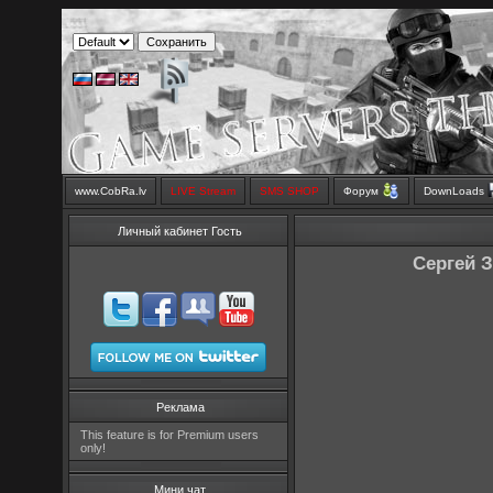
www.CobRa.lv
LIVE Stream
SMS SHOP
Форум
DownLoads
Личный кабинет Гость
Сергей З
Реклама
This feature is for Premium users
only!
Мини чат