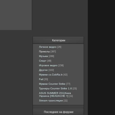
Категории
Личное видео
[26]
Приколы
[387]
Музыка
[288]
Спорт
[48]
Игровое видео
[158]
Другое
[102]
Мувики cs.CobRa.lv
[42]
Fail
[33]
Мувики Counter Strike
[77]
Турниры Counter Strike 1.6
[23]
ASUS SUMMER 2011Киев
Украина [HEADACHE +]
[11]
Stream трансляции
[11]
Последнее на форуме