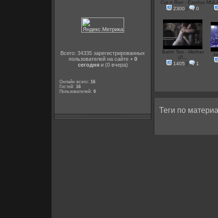
Cut n Run - Exodus
MUL
2300
|
0
Bahh Tee - Mother
Всего: 34335 зарегистрированных
J
(Л...
пользователей на сайте +
0
1405
|
1
сегодня
и (0 вчера)
Онлайн всего:
16
Гостей:
16
Пользователей:
0
Теги по материа