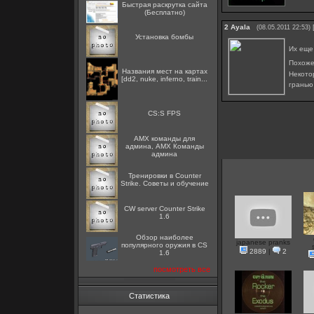
Быстрая раскрутка сайта
(Бесплатно)
2
Ayala
(08.05.2011 22:53)
Установка бомбы
Их еще
Похоже
Названия мест на картах
Некотор
[dd2, nuke, inferno, train...
гранью
CS:S FPS
AMX команды для
админа, AMX Команды
админа
Тренировки в Counter
Strike. Советы и обучение
CW server Counter Strike
1.6
Обзор наиболее
japanese pranks
популярного оружия в CS
2889
|
2
1.6
посмотреть все
Статистика