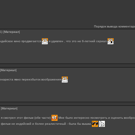
Порядок вывода комментар
[
Материал
]
1)
ндийское кино продвигается
я удивлен , что это не 6-летний сериал
[
Материал
]
ценариста явно переизбыток воображения
[
Материал
]
, я смотрел этот фильм (обе части)
Мне было интересно посмотреть и оценить вообр
 фильм не индийский и более реалистичный - была бы вышка