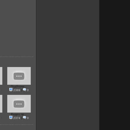
Подборка...
0
2389
|
0
Видео пр...
0
2374
|
0