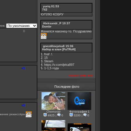
yuriq
01:53
742
КУПЛЮ КОБРУ
Aleksandr_P
10:37
иев:
Dombr
0
Женился наконец-то. Поздравляю
gnezdilovjeka8
15:36
Набор в клан [PaTRoN]
1. fnaf .!.
2. 15
3. Steam
4. https://v.com/jeka897
+1
5. 1-1,5 годa
посмотреть все
Последние фото
+1
Chernovar
Фотография 1
ожение режиссёра
4925
|
0
3200
|
0