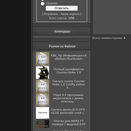
Незнаю
[
·
]
Результаты
Архив опросов
Всего ответов:
1258
Календарь
Всего комментариев
:
4
Разное из Файлов
Killa_Hp (Информация об
убийце) RusVersion
Полный русификатор
Counter-Strike 1.6
Скачать torrent Counter
Strike 1.6 CobRa edition
4...
Fraps 3.0 (программа
видеозаписи с демок,
использу...
Скачать dproto [0.9.187] -
HLDS serverside crack (...
Плагин для WAR3 FT
сервера с выдачей EXP