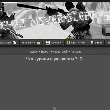
ownLoads
Комьюнити
Галереи
Статистики
Видео
Т
Главная
»
Видео пользователей
»
Приколы
Что курили сценаристы? :D