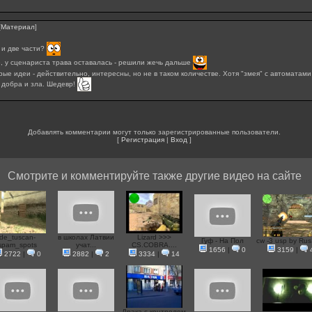
[
Материал
]
 и две части?
, у сценариста трава оставалась - решили жечь дальше
ые идеи - действительно, интересны, но не в таком количестве. Хотя "змея" с автоматами 
 добра и зла. Шедевр!
Добавлять комментарии могут только зарегистрированные пользователи.
[
Регистрация
|
Вход
]
Смотрите и комментируйте также другие видео на сайте
de_tuscan-
в школах Латвии
Lizard >>>
Гуф - На Пол
cw -3 usp by Ru
spam_spots
учат...
CS.COBRA....
1656
|
0
3159
|
2722
|
0
2882
|
2
3334
|
14
Драка с контролем