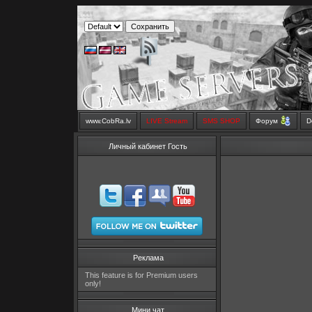
www.CobRa.lv
LIVE Stream
SMS SHOP
Форум
D
Личный кабинет Гость
Реклама
This feature is for Premium users
only!
Мини чат