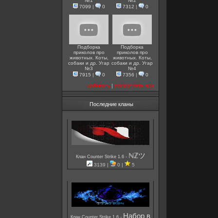
№1
№2
7099
|
0
7312
|
0
Подборка
Подборка
приколов про
приколов про
животных. Коты,
животных. Коты,
собаки и др. Угар
собаки и др. Угар
№3
№4
7915
|
0
7356
|
0
добавить
|
посмотреть все
Последние кланы
ℕℤツ
-
Клан Counter Strike 1.6
3139 |
0 |
5
Набор в
-
Клан Counter Strike 1.6