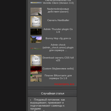
Скачать/Download the
Ventrilo Client (Version 3.0)
Nademodes[новые
действия гранат]
Скачать Hardballer
Admin Thunder plugin Cs
1.6
Bunny Hop cfg для cs
Admin check
(admin_check.amxx) plugin
для сервера ...
Download скачать CSS full
v25
Custom Sky[меняем небо]
Плагин ВКонтакте для
сервера Cs 1.6
посмотреть все
Случайная статья
Плодовый питомник: как
выращивают, прививают и
подготавливают саженцы к
продаже