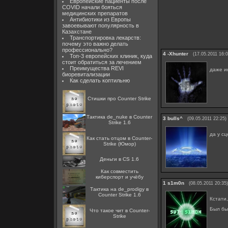
Европейские пациенты после
COVID начали бояться
медицинских препаратов
Антибиотики из Европы
завоевывают популярность в
Казахстане
Транспортировка лекарств:
почему это важно делать
профессионально?
4
-Xhunter
(17.05.2011 16:0
Топ-3 европейских клиник, куда
стоит обратиться за лечением
Преимущества REVI
даже и
биоревитализации
Как сделать коптильню
Стишки про Counter Strike
Тактика de_nuke в Counter
3
bulls^
(09.05.2011 22:25)
Strike 1.6
да у с
Как стать отцом в Counter-
Strike (Юмор)
Деньги в CS 1.6
Как совместить
киберспорт и учёбу
1
s1m0n
(08.05.2011 20:35)
Тактика на de_prodigy в
Counter Strike 1.6
Кстати
Был бы
Что такое чит в Counter-
Strike