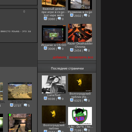
Важный девайс
0
при игре в cs:go -
Разминка в cs:go
lost vape вейп
2932
|
0
3360
|
0
вместо языка - это за
Razer Deathadder
Играемс в CS:GO
Chroma
3006
|
0
2454
|
0
добавить
|
посмотреть все
Последние странички
Волгоградский
LanaTool
паблик (Ак...
6036
|
0
6325
|
0
sSeL
Это что-то...
4
2737
|
5
Волгоградский
.:Life:. Do^It_| ko...
паблик
7199
|
0