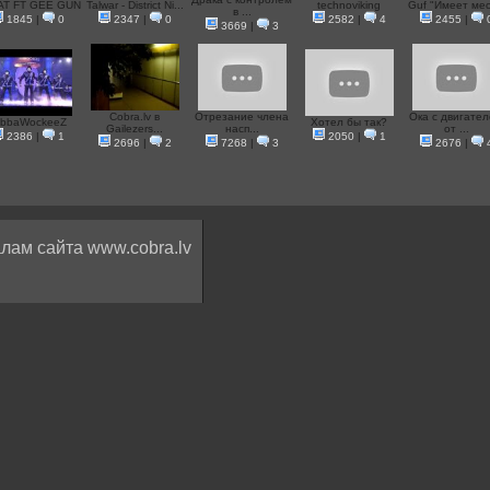
AT FT GEE GUN
Talwar - District Ni...
technoviking
Guf "Имеет мест
в ...
1845
|
0
2347
|
0
2582
|
4
2455
|
3669
|
3
Cobra.lv в
Отрезание члена
Ока с двигате
abbaWockeeZ
Хотел бы так?
Gailezers...
насп...
от ...
2386
|
1
2050
|
1
2696
|
2
7268
|
3
2676
|
лам сайта www.cobra.lv