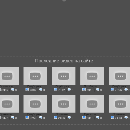
Последние видео на сайте
Самые см...
Подборка...
Подборка...
Подборка...
Подборка...
8339
|
0
7099
|
0
7312
|
0
7915
|
0
7356
|
Приколы ...
Подборка...
Приколы ...
Приколы ...
Приколы ...
2376
|
0
2259
|
0
2406
|
0
2318
|
0
2413
|