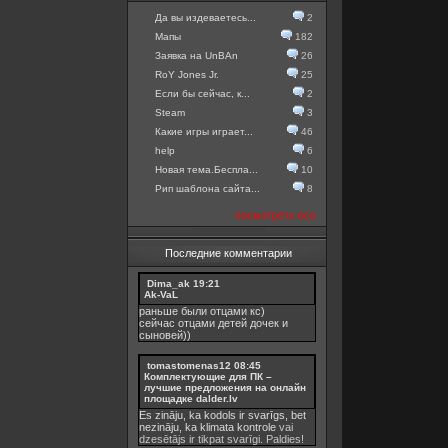
Да вы издеваетесь...
2
Мапы
182
Заявка на UnBAn
26
RoY Jones Jr.
25
Если бы сейчас, к...
2
Steam
3
Какие игры играет...
46
help
6
Новая тема.Беспла...
10
Рип шаблона сайта...
8
посмотреть все
Последние комментарии
Dima_ak
19:21
Ak-VaL
раньше были отцами кс)
сейчас отцами детей дочек и
сыновей))
tomastomenas12
08:45
Комплектующие для ПК –
лучшие предложения на онлайн
площадке dalder.lv
Es zināju, ka kodols ir svarīgs, bet
nezināju, ka
klimata kontrole
vai
dzesētājs ir tikpat svarīgi. Paldies!