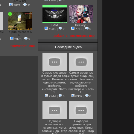
7184
|
0
...
chT. # fCk.
0
2821
|
11
LAM
DeekeyS
6981
|
0
7718
|
0
лем
-6 pub cs.cobra.lv
b...
добавить
|
посмотреть все
4
2975
|
9
посмотреть все
Последние видео
Самые смешные
Самые смешные
и тупые люди соц.
и тупые люди соц.
сетей. Вконтакте,
сетей. Вконтакте,
одноклассники,
одноклассники,
фейсбук,
фейсбук,
инстаграм. Часть
инстаграм. Часть
1.
2.
9244
|
0
8339
|
0
Подборка
Подборка
приколов про
приколов про
животных. Коты,
животных. Коты,
собаки и др. Угар
собаки и др. Угар