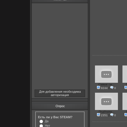
Самые см...
9244
|
0
Для добавления необходима
авторизация
Опрос
Подборка...
2351
|
0
Есть ли у Вас STEAM?
Да
Нет