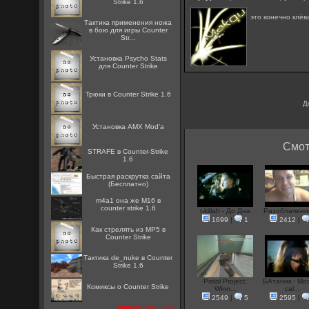
Strike 1.6
это конечно клёв
Тактика применения ножа
в бою для игры Counter
Str...
Установка Psycho Stats
для Counter Strike
Трюки в Counter Strike 1.6
Д
Установка AMX Mod'a
Смот
STRAFE в Counter-Strike
1.6
Быстрая раскрутка сайта
(Бесплатно)
m4a1 она же M16 в
counter strike 1.6
t-killah - До Дна
Разоблачени
1699
|
1
2412
|
Как стрелять из MP5 в
Counter Strike
Тактика de_nuke в Counter
Strike 1.6
Pistol Project:
БАтаник - Mo
Комиксы о Counter Strike
Winn...
cal...
2549
|
5
2595
|
посмотреть все