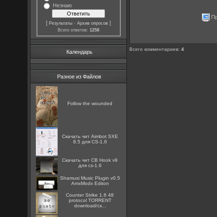
Незнаю
Пр
[
·
]
Результаты
Архив опросов
Всего ответов:
1258
Всего комментариев
:
4
Календарь
Разное из Файлов
Follow the wounded
Скачать чит Aimbot SXE
8.5 для CS-1.6
Скачать чит CB Hook v9
для cs-1.6
Shamusi Music Plugin v0.5
AmxModx Editon
Counter Strike 1.6 48
protocol TORRENT
download/ск...