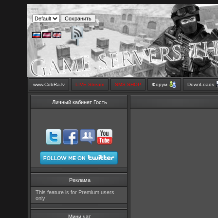
www.CobRa.lv
LIVE Stream
SMS SHOP
Форум
DownLoads
Личный кабинет Гость
Реклама
This feature is for Premium users
only!
Мини чат