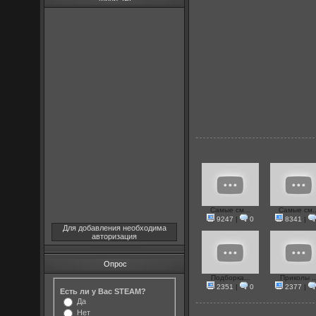
Самые см...
Самые см..
9247
|
0
8341
|
Для добавления необходима
авторизация
Опрос
Подборка...
Приколы ..
2351
|
0
2377
|
Есть ли у Вас STEAM?
Да
Нет