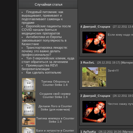
Случайная статья
Плодовый питомник: как
выращивают, прививают и
подготавливают саженцы к
продаже
Европейские пациенты после
4
Дмитрий_Старцев
(27.12.2011 13:
COVID начали бояться
медицинских препаратов
Если кому надо пес
Антибиотики из Европы
завоевывают популярность в
Казахстане
Транспортировка лекарств:
почему это важно делать
профессионально?
Топ-3 европейских клиник, куда
стоит обратиться за лечением
3
RusSeL
[
Матери
(26.12.2011 19:17)
Преимущества REVI
биоревитализации
Зачёт!!!
Как сделать коптильню
Тактика Обороны в
Counter Strike 1.6
Создаем свой сервер
2
Дмитрий_Старцев
(26.12.2011 19:
Counter Strike 1.6
Честно скажу луч
Делаем Лого в Counter
Strike (для новечков)
Тактика кемпера в Counter
Strike 1.6
Баги и хитрости в Counter
1
ApTypKa
[
Матер
(26.12.2011 16:24)