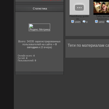
Статистика
FlashBang guide:
Тайд прот
de_...
Туринско..
1665
|
0
1653
|
Всего: 34335 зарегистрированных
пользователей на сайте +
0
Теги по материалам са
сегодня
и (0 вчера)
Онлайн всего:
4
Гостей:
4
Пользователей:
0