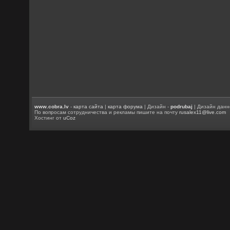
www.cobra.lv
-
карта сайта
|
карта форума
| Дизайн -
podrubaj
| Дизайн данн
По вопросам сотрудничества и рекламы пишите на почту
rusalex11@live.com
Хостинг от
uCoz