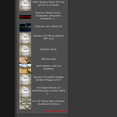
OGC Begins Hook 3.2 чит
для cs 1.6 steam
Плагин Reset Score -
позволяет обнулить
игровой сч...
Скачать чит vHack v4
Скачать Cs Читы vHackz
VIP v1.6
Fashion Raid
Naruto mod
авто-пушка у вас на
сервере
Скачать Готовый сервер
Zombie Plague v4.07
Anti Speedhack 2.2
anticheat для counter strike
1....
Cs 1.6 Spray logo changer
download скачать
посмотреть все