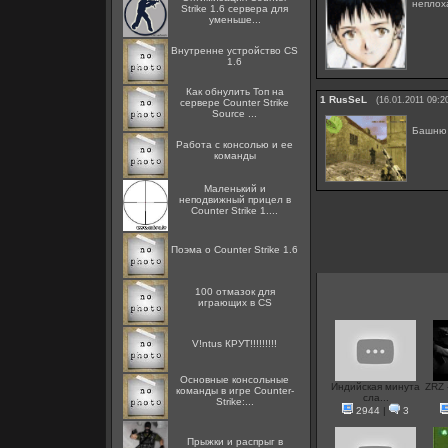
неплох
Strike 1.6 сервера для
уменьше...
Внутренне устройство CS
1.6
Как обнулить Топ на
1
RusSeL
(16.01.2011 09:2
сервере Counter Strike
Source ...
Башню
Работа с консолью и ее
команды
Маленький и
неподвижный прицел в
Counter Strike 1....
Поэма о Counter Strike 1.6
100 отмазок для
играющих в CS
V!ntus КРУТ!!!!!!!!!
Основные консольные
Индийская минута
ZRZ 
команды в игре Counter-
сла...
Strike:...
2944
|
3
Прыжки и распрыг в