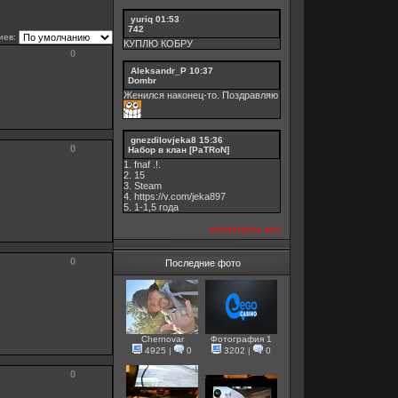
yuriq
01:53
742
иев:
КУПЛЮ КОБРУ
0
Aleksandr_P
10:37
Dombr
Женился наконец-то. Поздравляю
gnezdilovjeka8
15:36
0
Набор в клан [PaTRoN]
1. fnaf .!.
2. 15
3. Steam
4. https://v.com/jeka897
5. 1-1,5 годa
посмотреть все
0
Последние фото
Chernovar
Фотография 1
4925
|
0
3202
|
0
0