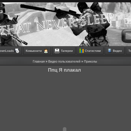
ownLoads
Комьюнити
Галереи
Статистики
Видео
Т
Главная
»
Видео пользователей
»
Приколы
Ппц Я плакал