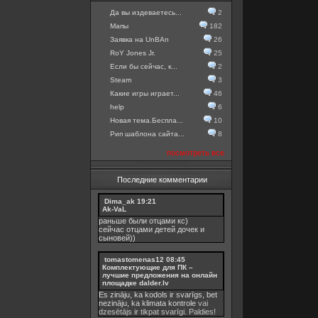
Да вы издеваетесь...
2
Мапы
182
Заявка на UnBAn
26
RoY Jones Jr.
25
Если бы сейчас, к...
2
Steam
3
Какие игры играет...
46
help
6
Новая тема.Беспла...
10
Рип шаблона сайта...
8
посмотреть все
Последние комментарии
Dima_ak
19:21
Ak-VaL
раньше были отцами кс)
сейчас отцами детей дочек и
сыновей))
tomastomenas12
08:45
Комплектующие для ПК –
лучшие предложения на онлайн
площадке dalder.lv
Es zināju, ka kodols ir svarīgs, bet
nezināju, ka
klimata kontrole
vai
dzesētājs ir tikpat svarīgi. Paldies!