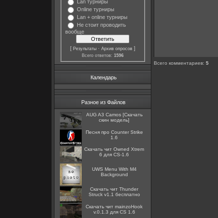
Lan турниры
Online турниры
Lan + online турниры
Не стоит проводить
вообще
[
·
]
Результаты
Архив опросов
Всего ответов:
1596
Всего комментариев
:
5
Календарь
Разное из Файлов
AUG A3 Camos [Скачать
скин модель]
Песня про Counter Strike
1.6
Скачать чит Owned Xtrem
6 для CS-1.6
UWS Menu With M4
Background
Скачать чит Thunder
Struck v1.1 бесплатно
Скачать чит mainzoHook
v.0.1.3 для CS 1.6