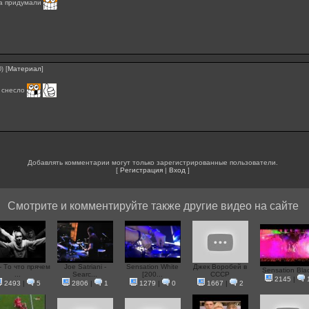
а придумали
[
Материал
]
0)
 снесло
Добавлять комментарии могут только зарегистрированные пользователи.
[
Регистрация
|
Вход
]
Смотрите и комментируйте также другие видео на сайте
- Tо что прячем
Joe Satriani -
Sensation White
Джек Воробей в
Sensation Bla
...
Searc...
[200...
СССР
2145
|
2493
|
5
2806
|
1
1279
|
0
1667
|
2