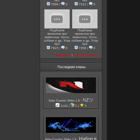
№1
№2
7099
|
0
7312
|
0
Подборка
Подборка
приколов про
приколов про
животных. Коты,
животных. Коты,
собаки и др. Угар
собаки и др. Угар
№3
№4
7915
|
0
7356
|
0
добавить
|
посмотреть все
Последние кланы
ℕℤツ
-
Клан Counter Strike 1.6
3140 |
0 |
5
Набор в
-
Клан Counter Strike 1.6