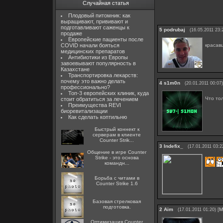
Случайная статья
Плодовый питомник: как
выращивают, прививают и
подготавливают саженцы к
5
podrubaj
(16.05.2011 23:
продаже
Европейские пациенты после
красав
COVID начали бояться
медицинских препаратов
Антибиотики из Европы
завоевывают популярность в
Казахстане
Транспортировка лекарств:
почему это важно делать
4
s1m0n
(20.01.2011 00:07)
профессионально?
Топ-3 европейских клиник, куда
Что то
стоит обратиться за лечением
Преимущества REVI
биоревитализации
Как сделать коптильню
Быстрый коннект к
серверам в клиенте
Counter Strik...
3
Indefix_
(17.01.2011 03:2
Общение в игре Counter
Strike - это основа
командн...
Борьба с читами в
Counter Strike 1.6
Базовая стрелковая
подготовка.
2
Aim
[
М
(17.01.2011 01:20)
Оптимизация Counter