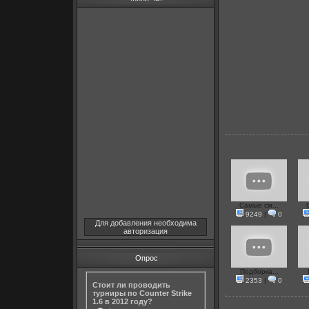
Самые см...
9249
|
0
Для добавления необходима
авторизация
Опрос
Подборка...
2353
|
0
Стоит ли проводить
турниры по Counter Strike
1.6 в 2012 году?