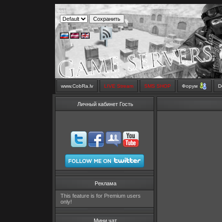
www.CobRa.lv
LIVE Stream
SMS SHOP
Форум
D
Личный кабинет Гость
Реклама
This feature is for Premium users
only!
Мини чат