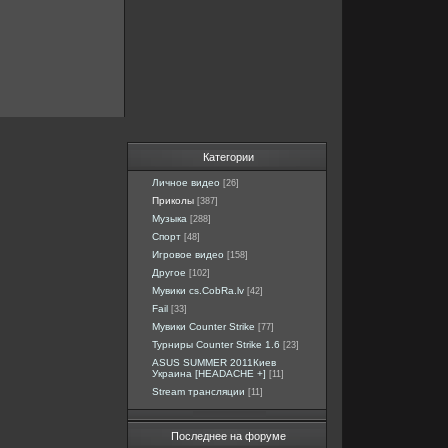
Категории
Личное видео
[26]
Приколы
[387]
Музыка
[288]
Спорт
[48]
Игровое видео
[158]
Другое
[102]
Мувики cs.CobRa.lv
[42]
Fail
[33]
Мувики Counter Strike
[77]
Турниры Counter Strike 1.6
[23]
ASUS SUMMER 2011Киев
Украина [HEADACHE +]
[11]
Stream трансляции
[11]
Последнее на форуме