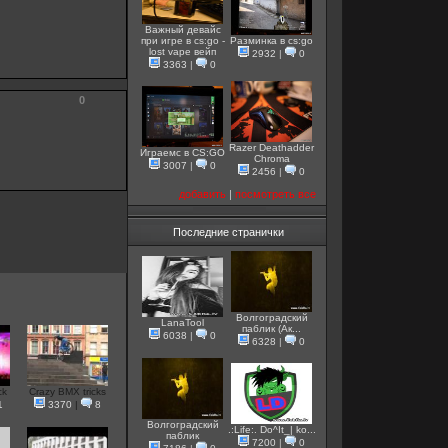
Важный девайс
при игре в cs:go -
Разминка в cs:go
lost vape вейп
2932
|
0
3363
|
0
0
Razer Deathadder
Играемс в CS:GO
Chroma
3007
|
0
2456
|
0
добавить
|
посмотреть все
Последние странички
Волгоградский
LanaTool
паблик (Ак...
6038
|
0
6328
|
0
ck
Crazy BMX tricks
1
3370
|
8
Волгоградский
.:Life:. Do^It_| ko...
паблик
7200
|
0