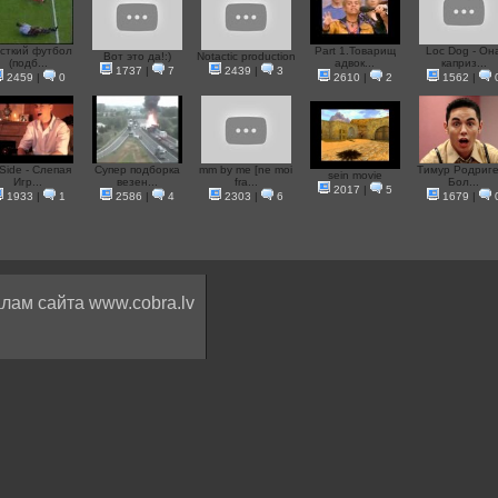
сткий футбол
Part 1.Товарищ
Loc Dog - Он
Вот это да!:)
Notactic production
(подб...
адвок...
каприз...
1737
|
7
2439
|
3
2459
|
0
2610
|
2
1562
|
-Side - Слепая
Супер подборка
mm by me [ne moi
Тимур Родриге
sein movie
Игр...
везен...
fra...
Бол...
2017
|
5
1933
|
1
2586
|
4
2303
|
6
1679
|
лам сайта www.cobra.lv