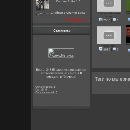
Counter Strike 1.6
Снайпер в Counter Strike
Баста - Темная
Же
ночь
посмотреть все
2503
|
1
Статистика
Ar
Nice Frag
2619
|
3
Всего: 34335 зарегистрированных
пользователей на сайте +
0
сегодня
и (0 вчера)
Теги по материа
Онлайн всего:
5
Гостей:
5
Пользователей:
0