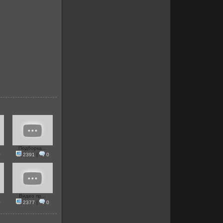
Подборка...
0
2391
|
0
Видео пр...
0
2377
|
0