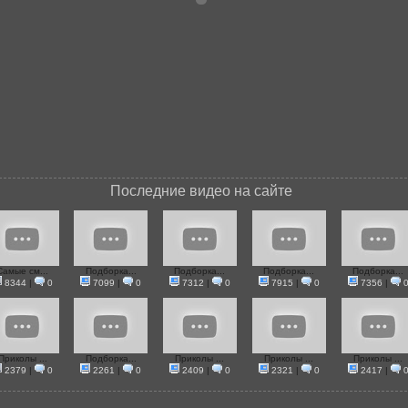
Последние видео на сайте
Самые см...
Подборка...
Подборка...
Подборка...
Подборка...
8344
|
0
7099
|
0
7312
|
0
7915
|
0
7356
|
Приколы ...
Подборка...
Приколы ...
Приколы ...
Приколы ...
2379
|
0
2261
|
0
2409
|
0
2321
|
0
2417
|