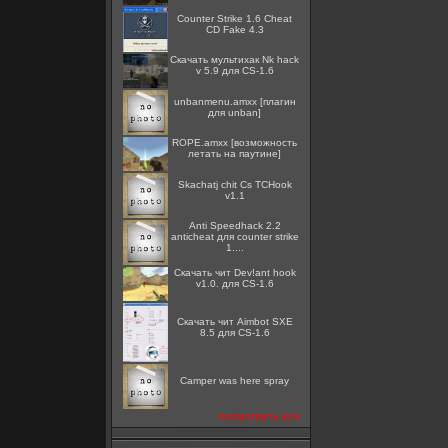
Counter Strike 1.6 Cheat
CD Fake 4.3
Скачать мультихак Nk hack
v 5.9 для CS-1.6
unbanmenu.amxx [плагин
для unban]
ROPE.amxx [возможность
летать на паутине]
Skachatj chit Cs TCHook
v1.1
Anti Speedhack 2.2
anticheat для counter strike
1....
Скачать чит Dev!ant hook
v1.0. для CS-1.6
Скачать чит Aimbot SXE
8.5 для CS-1.6
Camper was here spray
посмотреть все