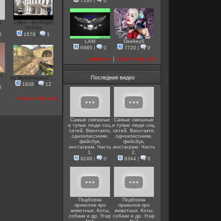
7186
|
0
а
СЯВА - ВОЛОДЯ
ПУТИН
0
1579
|
1
LAM
DeekeyS
6985
|
0
7720
|
0
добавить
|
посмотреть все
з -
Последние видео
by Maksimqqaaa` ...
1938
|
12
0
посмотреть все
Самые смешные
Самые смешные
и тупые люди соц.
и тупые люди соц.
сетей. Вконтакте,
сетей. Вконтакте,
одноклассники,
одноклассники,
фейсбук,
фейсбук,
инстаграм. Часть
инстаграм. Часть
1.
2.
9249
|
0
8344
|
0
Подборка
Подборка
приколов про
приколов про
животных. Коты,
животных. Коты,
собаки и др. Угар
собаки и др. Угар