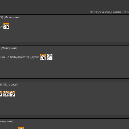
Порядок вывода комментар
[
Материал
]
29)
цы
[
Материал
]
лько не придумают придурки
[
Материал
]
2)
атериал
]