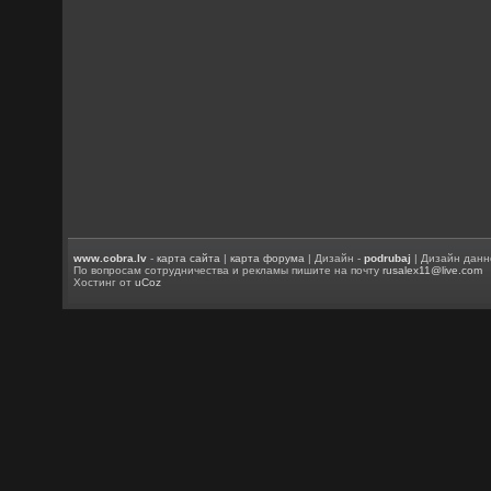
www.cobra.lv
-
карта сайта
|
карта форума
| Дизайн -
podrubaj
| Дизайн данн
По вопросам сотрудничества и рекламы пишите на почту
rusalex11@live.com
Хостинг от
uCoz