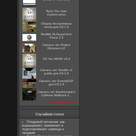
Rock The Vote
Custom.amxx
Сборка беспалевных
читов для CS-1.6
Reallite HLGuard Anti-
Cheat 2.5
Скачать чит Project
Dionysus rc2
CS Чит MASK v0.3
Скачать чит Stealth v1
public для CS-1.6
Скачать чит EnemyESP
для CS-1.6
Скачать чит blueberrypie's
Caffeine Wallhack v...
посмотреть все
Случайная статья
Плодовый питомник: как
выращивают, прививают и
подготавливают саженцы к
продаже