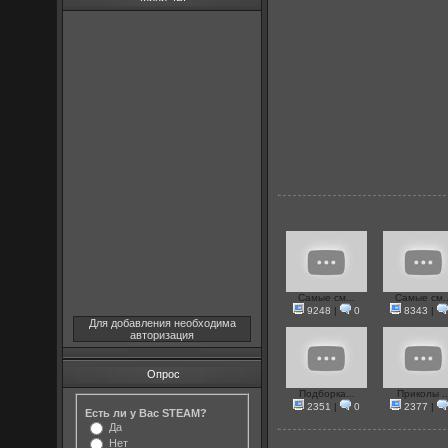
Самые см...
Самые см..
9248
|
0
8343
|
Для добавления необходима
авторизация
Опрос
Подборка...
Приколы ..
2351
|
0
2377
|
Есть ли у Вас STEAM?
Да
Нет