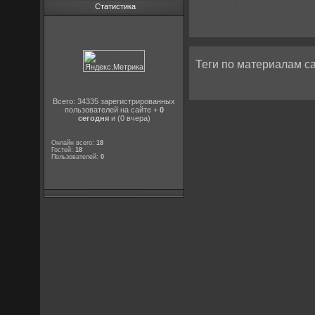
Статистика
Теги по материалам са
Всего: 34335 зарегистрированных
пользователей на сайте +
0
сегодня
и (0 вчера)
Онлайн всего:
18
Гостей:
18
Пользователей:
0