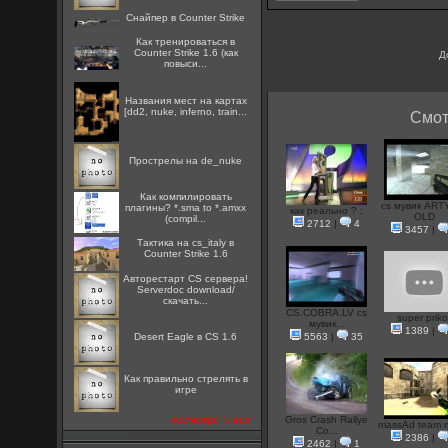
Снайпер в Counter Strike
Как тренироваться в
Counter Strike 1.6 (как
Д
повыси...
Названия мест на картах
[dd2, nuke, inferno, train...
Смот
Прострелы на de_nuke
Как компилировать
cs мувик AR
плагины? *.sma to *.amxx
как реально ? ;
OLD
(compil...
2712
|
4
3457
|
Тактика на cs_italy в
Counter Strike 1.6
Авторестарт CS сервера!
Serverdoc download/
скачать...
CS.COBRA.LV cs
super prikol
мувик...
1389
|
Desert Eagle в CS 1.6
5563
|
35
Как правильно стрелять в
игре
посмотреть все
Gros Crash Rallye
massAd team 
Co...
2386
|
2462
|
1