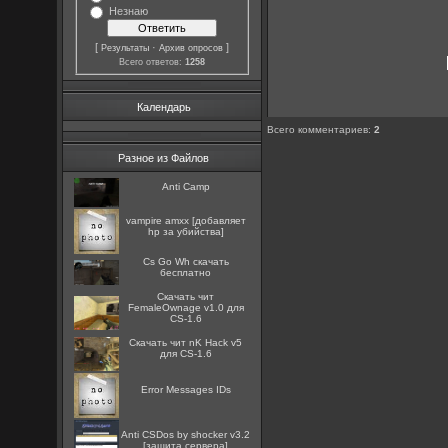
Незнаю
[
·
]
Результаты
Архив опросов
Всего ответов:
1258
Календарь
Всего комментариев
:
2
Разное из Файлов
Anti Camp
vampire amxx [добавляет
hp за убийства]
Cs Go Wh скачать
бесплатно
Скачать чит
FemaleOwnage v1.0 для
CS-1.6
Скачать чит nK Hack v5
для CS-1.6
Error Messages IDs
Anti CSDos by shocker v3.2
[защита сервера]