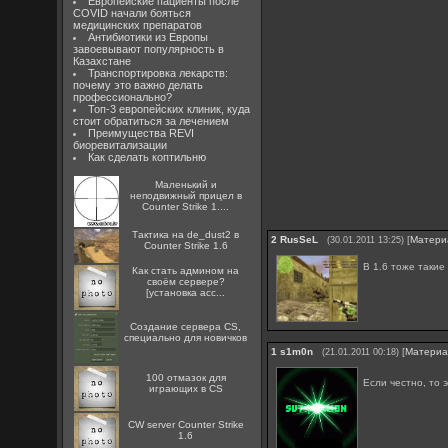
Европейские пациенты после
COVID начали бояться
медицинских препаратов
Антибиотики из Европы
завоевывают популярность в
Казахстане
Транспортировка лекарств:
почему это важно делать
профессионально?
Топ-3 европейских клиник, куда
стоит обратиться за лечением
Преимущества REVI
биоревитализации
Как сделать коптильню
Маленький и
неподвижный прицел в
Counter Strike 1....
Тактика на de_dust2 в
2
RusSeL
[
Матери
(30.01.2011 13:25)
Counter Strike 1.6
В 1.6 тоже такие
Как стать админом на
своём сервере?
[установка acc...
Создание сервера CS,
специально для новичков
1
s1m0n
[
Матери
(21.01.2011 00:18)
100 отмазок для
Если честно, то э
играющих в CS
CW server Counter Strike
1.6