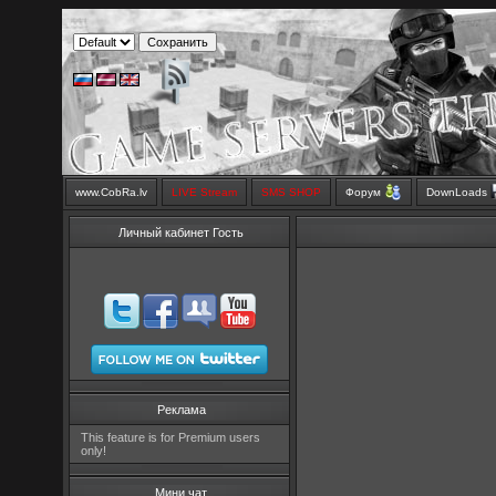
www.CobRa.lv
LIVE Stream
SMS SHOP
Форум
DownLoads
Личный кабинет Гость
Реклама
This feature is for Premium users
only!
Мини чат