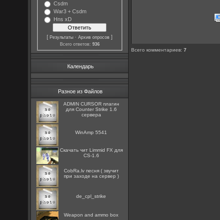
Csdm
War3 + Csdm
Hns xD
[
·
]
Результаты
Архив опросов
Всего ответов:
936
Всего комментариев
:
7
Календарь
Разное из Файлов
ADMIN CURSOR плагин
для Counter Strike 1.6
сервера
WinAmp 5541
Скачать чит Limmid FX для
CS-1.6
CobRa.lv песня ( звучит
при заходе на сервер )
de_cpl_strike
Weapon and ammo box