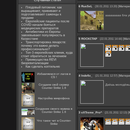
Случайная статья
6
RusSeL
[
Матери
(30.01.2011 13:20)
Плодовый питомник: как
выращивают, прививают и
подготавливают саженцы к
ааааааааа бла у
продаже
Европейские пациенты после
COVID начали бояться
медицинских препаратов
Антибиотики из Европы
завоевывают популярность в
Казахстане
5
ROCKCTAP
[
Мат
(22.01.2011 14:44)
Транспортировка лекарств:
почему это важно делать
профессионально?
Топ-3 европейских клиник, куда
стоит обратиться за лечением
Преимущества REVI
биоревитализации
Как сделать коптильню
Избавляемся от лагов в
4
Indefix_
[
Матери
(21.01.2011 12:57)
CS !
Даёшь молодёжь
Создаем свой сервер
Counter Strike 1.6
Настройка микрофона
Создание своего мувика в
Counter Strike 1.6
3
eXTreme_Pro^
[
(21.01.2011 12:13)
Что такое чит в Counter-
Strike