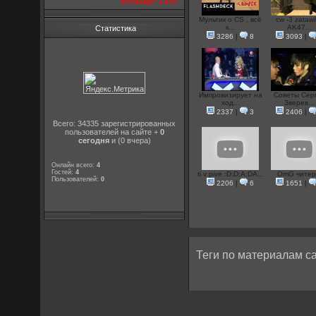
посмотреть все
Мультик о CS , всё
cw -3 zatawi
к...
AK47...
Статистика
3286
|
8
3093
|
Импровизирует на
Советы Сер
ход...
Зверев...
2337
|
3
2406
|
Всего: 34335 зарегистрированных
пользователей на сайте +
0
сегодня
и (0 вчера)
Онлайн всего:
4
Гостей:
4
ti v pive :D:D:A:DA...
OmG чите
Пользователей:
0
2206
|
6
1651
|
Теги по материалам са