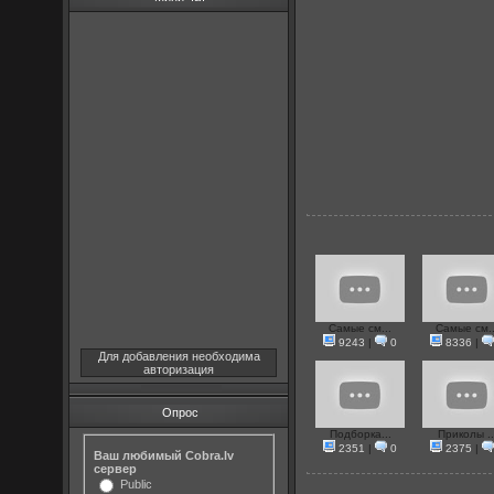
Самые см...
Самые см..
9243
|
0
8336
|
Для добавления необходима
авторизация
Опрос
Подборка...
Приколы ..
2351
|
0
2375
|
Ваш любимый Cobra.lv
сервер
Public