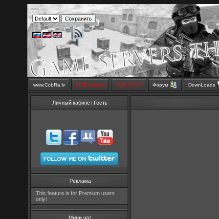
www.CobRa.lv
LIVE Stream
SMS SHOP
Форум
DownLoads
Личный кабинет Гость
Реклама
This feature is for Premium users
only!
Мини чат