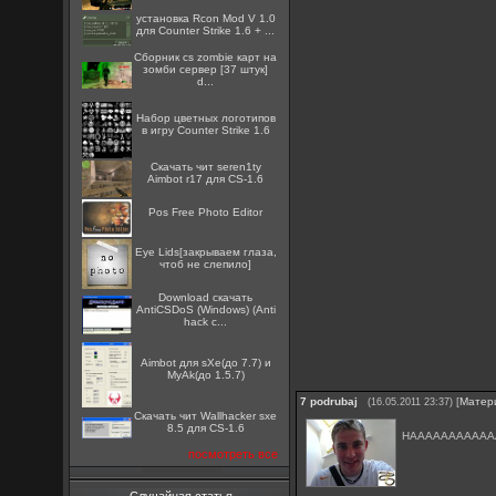
установка Rcon Mod V 1.0
для Counter Strike 1.6 + ...
Сборник cs zombie карт на
зомби сервер [37 штук]
d...
Набор цветных логотипов
в игру Counter Strike 1.6
Скачать чит seren1ty
Aimbot r17 для CS-1.6
Pos Free Photo Editor
Eye Lids[закрываем глаза,
чтоб не слепило]
Download скачать
AntiCSDoS (Windows) (Anti
hack c...
Aimbot для sXe(до 7.7) и
MyAk(до 1.5.7)
7
podrubaj
[
Матер
(16.05.2011 23:37)
Скачать чит Wallhacker sxe
8.5 для CS-1.6
НАААААААААА
посмотреть все