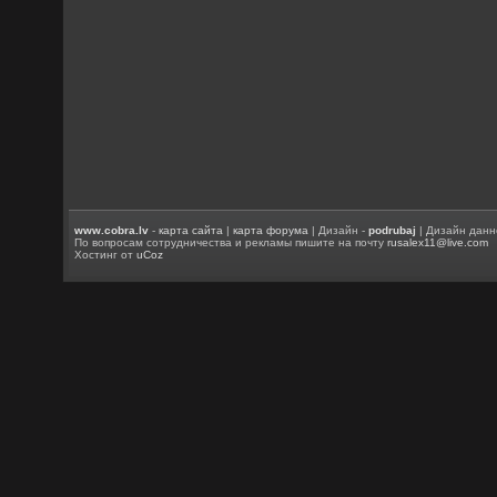
www.cobra.lv
-
карта сайта
|
карта форума
| Дизайн -
podrubaj
| Дизайн данн
По вопросам сотрудничества и рекламы пишите на почту
rusalex11@live.com
Хостинг от
uCoz