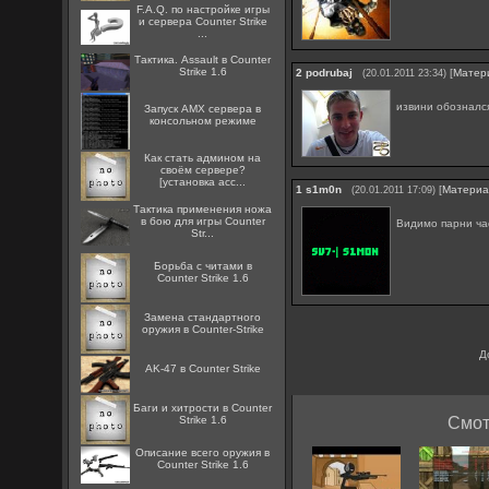
F.A.Q. по настройке игры
и сервера Counter Strike
...
Тактика. Assault в Counter
Strike 1.6
2
podrubaj
[
Матер
(20.01.2011 23:34)
извини обознал
Запуск AMX сервера в
консольном режиме
Как стать админом на
своём сервере?
[установка acc...
1
s1m0n
[
Матери
(20.01.2011 17:09)
Тактика применения ножа
в бою для игры Counter
Видимо парни ча
Str...
Борьба с читами в
Counter Strike 1.6
Замена стандартного
оружия в Counter-Strike
Д
AK-47 в Counter Strike
Баги и хитрости в Counter
Strike 1.6
Смот
Описание всего оружия в
Counter Strike 1.6