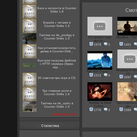
Баги и хитрости в Counter
Смот
Strike 1.6
Борьба с читами в
Counter Strike 1.6
Тактика на de_prodigy в
CS прикол теру
Metallica - Th
Counter Strike 1.6
выстр...
...
1978
|
2
1461
|
Как установить\запустить
демку в Counter-Strik...
Быстрая загрузка файлов
с HTTP сервера (Звуки,
кар...
Медведев тан
Гуф 200 Строк \ ...
на ...
1572
|
4
2097
|
36 советов при игре в CS:
Три главные роли в
Counter Strike 1.6
Andrian & Илья
Про стрелы н
Тактика на de_aztec в
Собол...
дас...
Counter Strike 1.6
1778
|
3
2399
|
посмотреть все
Статистика