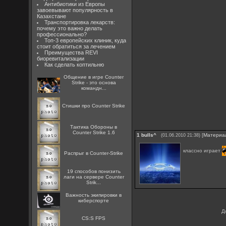
Антибиотики из Европы
завоевывают популярность в
Казахстане
Транспортировка лекарств:
почему это важно делать
профессионально?
Топ-3 европейских клиник, куда
стоит обратиться за лечением
Преимущества REVI
биоревитализации
Как сделать коптильню
Общение в игре Counter
Strike - это основа
командн...
Стишки про Counter Strike
Тактика Обороны в
Counter Strike 1.6
1
bulls^
[
Материа
(01.06.2010 21:38)
классно играет
Распрыг в Counter-Strike
19 способов понизить
лаги на сервере Counter
Strik...
Важность экипировки в
киберспорте
Д
CS:S FPS