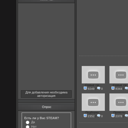
Самые см...
Самые см..
9249
|
0
8344
|
Для добавления необходима
авторизация
Опрос
Подборка...
Приколы ..
2352
|
0
2378
|
Есть ли у Вас STEAM?
Да
Нет