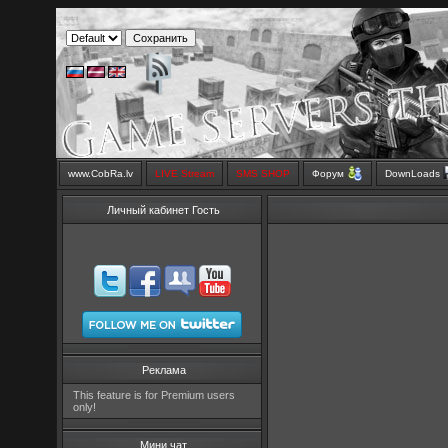
www.CobRa.lv
LIVE Stream
SMS SHOP
Форум
DownLoads
Личный кабинет Гость
Реклама
This feature is for Premium users
only!
Мини чат