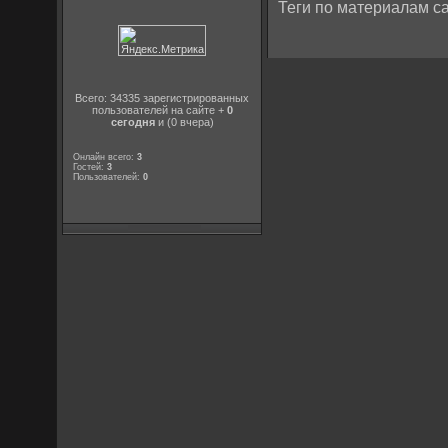
Теги по материалам са
Всего: 34335 зарегистрированных
пользователей на сайте +
0
сегодня
и (0 вчера)
Онлайн всего:
3
Гостей:
3
Пользователей:
0