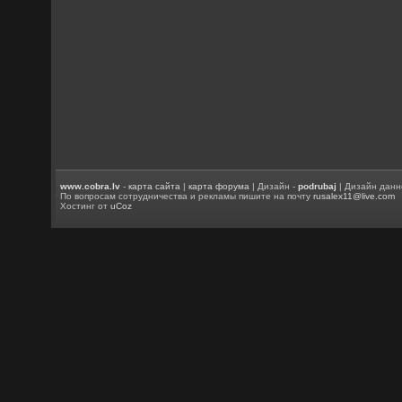
www.cobra.lv
-
карта сайта
|
карта форума
| Дизайн -
podrubaj
| Дизайн данн
По вопросам сотрудничества и рекламы пишите на почту
rusalex11@live.com
Хостинг от
uCoz