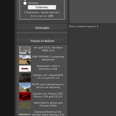
Незнаю
[
·
]
Результаты
Архив опросов
Всего ответов:
1258
Всего комментариев
:
1
Календарь
Разное из Файлов
чит для CS:S - No More
Walls v2.0
AWP SPAWN С лазерным
прицелом
Запрещает спам и
рекламу в нике
Скачать чит mainzoHook
v.0.1.3 для CS 1.6
ROPE.amxx [возможность
летать на паутине]
Скачать чит Project VDC:
Redux 2.09 для CS-1.6
www.cobra.lv sprays для
Counter Strike
Скачать/Download the
Ventrilo Client (Version 3.0)