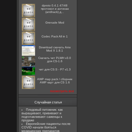
dproto 0.4.1 47/48
протокол и антихак
(antihack) д...
Grenade Mod
Codec Pack All in 1
Download скачать Amx
Mod X 1.8.1
Скачать чит PLWH v3.0
для CS-1.6
чит для CS:S - P7 v1.3
AWP map pack / сборник
AWP карт для CS 1.6
посмотреть все
Случайная статья
Плодовый питомник: как
выращивают, прививают и
подготавливают саженцы к
продаже
Европейские пациенты после
COVID начали бояться
медицинских препаратов