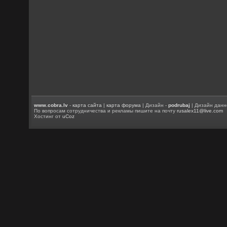
www.cobra.lv
-
карта сайта
|
карта форума
| Дизайн -
podrubaj
| Дизайн данн
По вопросам сотрудничества и рекламы пишите на почту
rusalex11@live.com
Хостинг от
uCoz