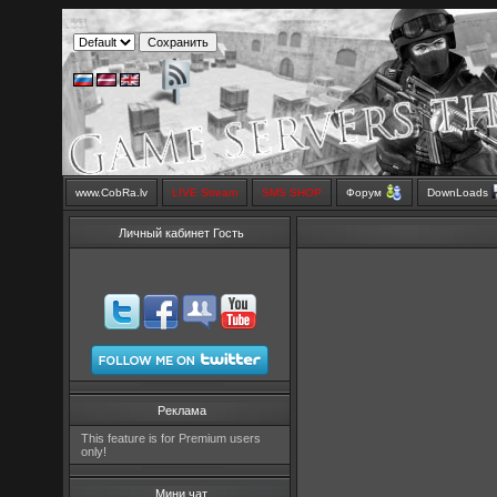
www.CobRa.lv
LIVE Stream
SMS SHOP
Форум
DownLoads
Личный кабинет Гость
Реклама
This feature is for Premium users
only!
Мини чат