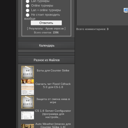
Lan турниры
Online турниры
Lan + online турниры
Не стоит проводить
вообще
[
·
]
Результаты
Архив опросов
Всего комментариев
:
3
Всего ответов:
1596
Календарь
Разное из Файлов
Боты для Counter Strike
Скачать чит Fixed Cdhack
5.0 для CS-1.6
Защита от смена ника в
игре
CS 1.6 Server Configurator
(программа для
настройк...
Auto Weather [плагин для
Counter Strike 1.6]