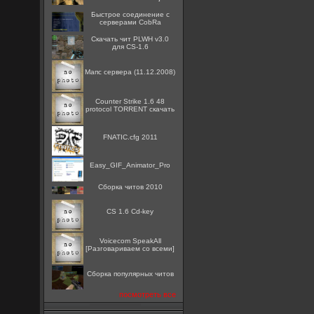
Быстрое соединение с
серверами CobRa
Скачать чит PLWH v3.0
для CS-1.6
Мапс сервера (11.12.2008)
Counter Strike 1.6 48
protocol TORRENT скачать
FNATIC.cfg 2011
Easy_GIF_Animator_Pro
Сборка читов 2010
CS 1.6 Cd-key
Voicecom SpeakAll
[Разговариваем со всеми]
Сборка популярных читов
посмотреть все