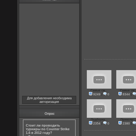
Самые см...
Самые см..
9249
|
0
8344
|
Для добавления необходима
авторизация
Опрос
Подборка...
Приколы ..
2354
|
0
2380
|
Стоит ли проводить
турниры по Counter Strike
1.6 в 2012 году?