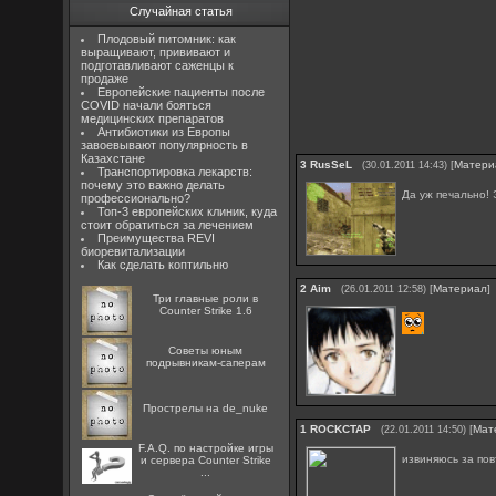
Случайная статья
Плодовый питомник: как
выращивают, прививают и
подготавливают саженцы к
продаже
Европейские пациенты после
COVID начали бояться
медицинских препаратов
Антибиотики из Европы
завоевывают популярность в
Казахстане
3
RusSeL
[
Матери
(30.01.2011 14:43)
Транспортировка лекарств:
почему это важно делать
Да уж печально!
профессионально?
Топ-3 европейских клиник, куда
стоит обратиться за лечением
Преимущества REVI
биоревитализации
Как сделать коптильню
2
Aim
[
Материал
]
(26.01.2011 12:58)
Три главные роли в
Counter Strike 1.6
Советы юным
подрывникам-саперам
Прострелы на de_nuke
1
ROCKCTAP
[
Мат
(22.01.2011 14:50)
F.A.Q. по настройке игры
извиняюсь за по
и сервера Counter Strike
...