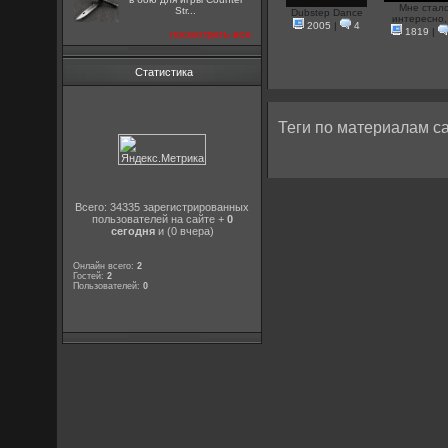
Мне стал
Str...
Dubstep Dance
интересно,.
2005
|
4
1819
|
посмотреть все
Статистика
Теги по материалам са
Всего: 34335 зарегистрированных
пользователей на сайте +
0
сегодня
и (0 вчера)
Онлайн всего:
2
Гостей:
2
Пользователей:
0