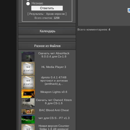
Незнаю
[
·
]
Результаты
Архив опросов
Всего ответов:
1258
Всего комментариев
:
4
Календарь
Разное из Файлов
Скачать чит AbsoHack
9.0.0.4 для Cs-1.6
HL Media Player 3
dproto 0.4.1 47/48
протокол и антихак
(antihack) д...
Weapon Lights v0.6
Скачать чит Owned Xtrem
6 для CS-1.6
BAC Blood Anti Cheat
чит для CS:S - P7 v1.3
Новая версия Counter
Strike 1.6 48 protocol