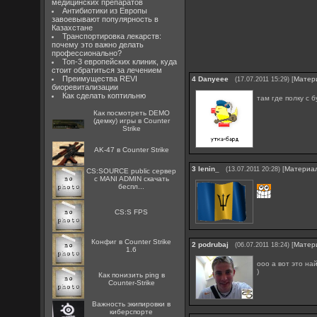
медицинских препаратов
Антибиотики из Европы
завоевывают популярность в
Казахстане
Транспортировка лекарств:
почему это важно делать
профессионально?
Топ-3 европейских клиник, куда
стоит обратиться за лечением
Преимущества REVI
4
Danyeee
[
Матер
(17.07.2011 15:29)
биоревитализации
Как сделать коптильню
там где полку с б
Как посмотреть DEMO
(демку) игры в Counter
Strike
AK-47 в Counter Strike
3
lenin_
[
Материа
(13.07.2011 20:28)
CS:SOURCE public сервер
с MANI ADMIN скачать
беспл...
CS:S FPS
Конфиг в Counter Strike
2
podrubaj
[
Матер
(06.07.2011 18:24)
1.6
ооо а вот это на
)
Как понизить ping в
Counter-Strike
Важность экипировки в
киберспорте