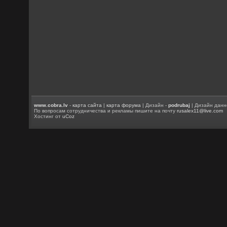
www.cobra.lv
-
карта сайта
|
карта форума
| Дизайн -
podrubaj
| Дизайн данн
По вопросам сотрудничества и рекламы пишите на почту
rusalex11@live.com
Хостинг от
uCoz