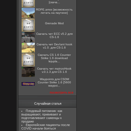
[скача...
ROPE.amxx [возможность
летать на паутине]
Grenade Mod
Скачать чит ECC v5.2 для
CS-1.6
Скачать чит Dev!ant hook
v1.0. для CS-1.6
Скачать CS 1.6 Counter
Strike 1.6 download
lejupla...
Скачать чит mainzoHook
v.0.1.3 для CS 1.6
Waypoints для CSDM
Counter Strike 1.6 [5600
waypoi...
посмотреть все
Случайная статья
Плодовый питомник: как
выращивают, прививают и
подготавливают саженцы к
продаже
Европейские пациенты после
COVID начали бояться