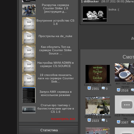
1
diiBlocker
[
Мате
(06.07.2011 08:00)
Раскрутка сервера
Counter Strike 1.6
bolna :(
[инструкция д...
Внутренне устройство CS
1.6
Прострелы на de_nuke
Д
Как обнулить Топ на
сервере Counter Strike
Source ...
Смот
Настройка MANI ADMIN в
сервере CS:SOURCE
19 способов понизить
лаги на сервере Counter
Strik...
вот так дел
Cut n Run - Exodus
прико...
2301
|
0
2516
|
Запуск AMX сервера в
консольном режиме
Статья про тактику с
баллистическим щитом в
CS 1.6
m19 Revolutio
SOAD cs 1.6 movie
посмотреть все
He...
2323
|
1
3367
|
Статистика