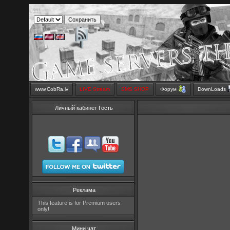
www.CobRa.lv
LIVE Stream
SMS SHOP
Форум
DownLoads
Личный кабинет Гость
Реклама
This feature is for Premium users
only!
Мини чат