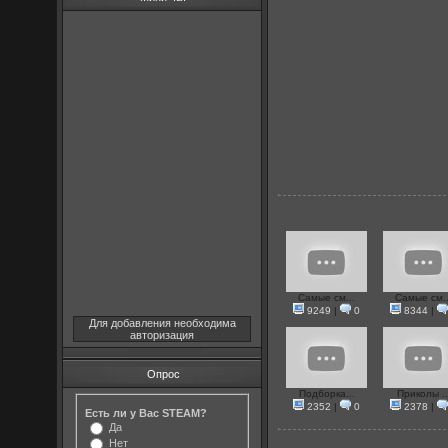
Самые см...
Самые см..
9249
|
0
8344
|
Для добавления необходима
авторизация
Опрос
Подборка...
Приколы ..
2352
|
0
2378
|
Есть ли у Вас STEAM?
Да
Нет