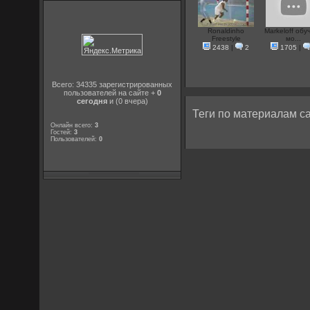
Ronaldinho
Markeloff обу
Freestyle
мо...
2438
|
2
1705
|
Всего: 34335 зарегистрированных
пользователей на сайте +
0
сегодня
и (0 вчера)
Теги по материалам са
Онлайн всего:
3
Гостей:
3
Пользователей:
0