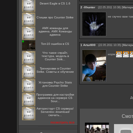
Desert Eagle в CS 1.6
2
-Xhunter
[
Матер
(22.05.2011 10:38)
не скучно вам т
Стишки про Counter Strike
AMX команды для
админа, AMX Команды
админа
Топ-10 ошибок в CS
1
Artur800
[
Матер
(22.05.2011 10:35)
Что такое спрайт,
норм
текстура, модель в
Counter Strik...
Тренировки в Counter
Strike. Советы и обучение
Установка Psycho Stats
для Counter Strike
Программа для настройки
Д
админов на сервере CS
Sour...
Авторестарт CS сервера!
Serverdoc download/
скачать...
Смот
посмотреть все