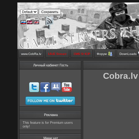
www.CobRa.lv
LIVE Stream
SMS SHOP
Форум
DownLoads
Личный кабинет Гость
Cobra.lv
Реклама
This feature is for Premium users
only!
Мини чат