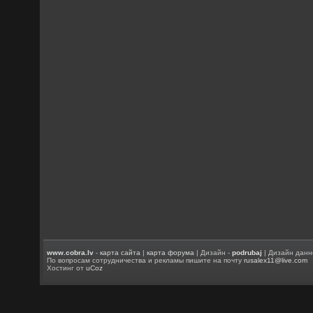
www.cobra.lv
-
карта сайта
|
карта форума
| Дизайн -
podrubaj
| Дизайн данн
По вопросам сотрудничества и рекламы пишите на почту
rusalex11@live.com
Хостинг от
uCoz