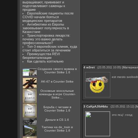
выращивают, прививают и
подготавливают саженцы к
продаже
Европейские пациенты после
COVID начали бояться
медицинских препаратов
Антибиотики из Европы
завоевывают популярность в
Казахстане
Транспортировка лекарств:
почему это важно делать
профессионально?
Топ-3 европейских клиник, куда
стоит обратиться за лечением
Преимущества REVI
биоревитализации
Как сделать коптильню
4
w3ret
[
Материа
(23.05.2011 10:05)
Создание своего мувика в
Counter Strike 1.6
est mesto svobod
AK-47 в Counter Strike
Основные консольные
команды в игре Counter-
Strike:...
3
CaKpAJIbHbIu
[
(22.05.2011 15:12)
Борьба с читами в
Counter Strike 1.6
это псц! :гоод:
Деньги в CS 1.6
Тактика на de_train в
Counter Strike 1.6