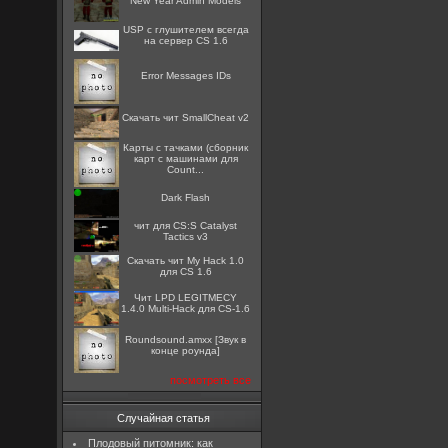
New Year Admin Models
USP с глушителем всегда
на сервер CS 1.6
Error Messages IDs
Скачать чит SmallCheat v2
Карты с тачками (сборник
карт с машинами для
Count...
Dark Flash
чит для CS:S Catalyst
Tactics v3
Скачать чит My Hack 1.0
для CS 1.6
Чит LPD LEGITMECY
1.4.0 Multi-Hack для CS-1.6
Roundsound.amxx [Звук в
конце роунда]
посмотреть все
Случайная статья
Плодовый питомник: как