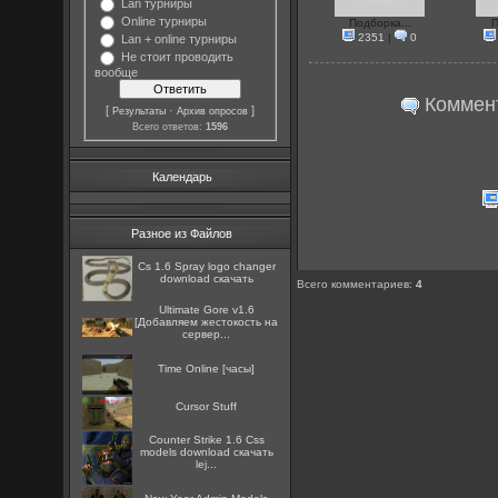
Lan турниры
Online турниры
Подборка...
П
2351
|
0
Lan + online турниры
Не стоит проводить
вообще
Коммент
[
·
]
Результаты
Архив опросов
Всего ответов:
1596
Календарь
Разное из Файлов
Cs 1.6 Spray logo changer
download скачать
Всего комментариев
:
4
Ultimate Gore v1.6
[Добавляем жестокость на
сервер...
Time Online [часы]
Cursor Stuff
Counter Strike 1.6 Css
models download скачать
lej...