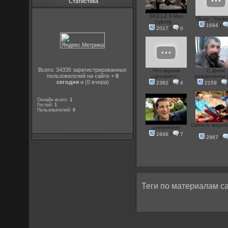
Статистика
SKILLZ X-Mas
fSi.ee ' hayke 
Cyborg ...
1694
|
2017
|
0
Всего: 34335 зарегистрированных
Что курили
С Днем
пользователей на сайте +
0
сценарист...
рожденииии p
сегодня
и (0 вчера)
2382
|
4
2159
|
Онлайн всего:
1
Гостей:
1
Пользователей:
0
Cobra.lv жереб
prrrrrrrrrrrrrrrr
...
1946
|
7
2967
|
Теги по материалам са