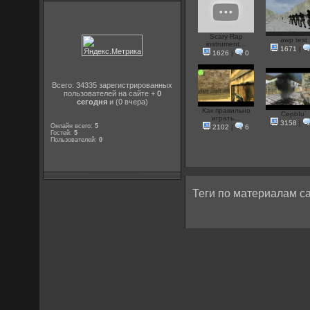
Scary Rap
awp test
instrument...
1671
|
1626
|
0
Всего: 34335 зарегистрированных
пользователей на сайте +
0
сегодня
и (0 вчера)
Как правильно
CepbIu`
играть...
3158
|
Онлайн всего:
5
2102
|
6
Гостей:
5
Пользователей:
0
Теги по материалам са