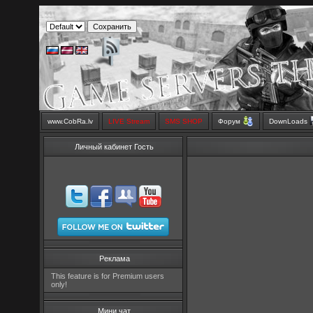
www.CobRa.lv
LIVE Stream
SMS SHOP
Форум
DownLoads
Личный кабинет Гость
Реклама
This feature is for Premium users
only!
Мини чат