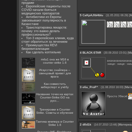
продаже
Европейские пациенты после
COVID начали бояться
медицинских препаратов
5
CaKpAJIbHbIu
[
М
(11.05.2011 06:29)
Антибиотики из Европы
завоевывают популярность в
Казахстане
Транспортировка лекарств:
почему это важно делать
профессионально?
Топ-3 европейских клиник, куда
стоит обратиться за лечением
Преимущества REVI
биоревитализации
Как сделать коптильню
4
BLACK-STAR
[
М
(30.09.2010 15:01)
m4a1 она же M16 в
ахахахахахахахах
counter strike 1.6
:нице: :нице: :ниц
Искусство снайпера –
свинцовый привет для
врага
Как совместить
киберспорт и учёбу
3
e6a_ProF^
[
Мат
(11.08.2010 16:03)
Название точек на картах
Просто Убеся!
Counter-Strike:GO на
русс...
Тренировки в Counter
Strike. Советы и обучение
Тактика кемпера в Counter
2
d0d1k
[
Материа
Strike 1.6
(14.07.2010 13:44)
Гранаты [HE, Flashbang,