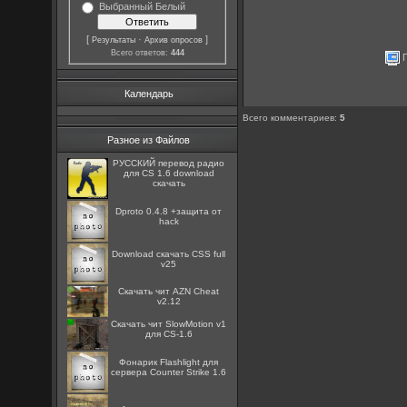
Выбранный Белый
[
·
]
Результаты
Архив опросов
Всего ответов:
444
П
Календарь
Всего комментариев
:
5
Разное из Файлов
РУССКИЙ перевод радио
для CS 1.6 download
скачать
Dproto 0.4.8 +защита от
hack
Download скачать CSS full
v25
Скачать чит AZN Cheat
v2.12
Скачать чит SlowMotion v1
для CS-1.6
Фонарик Flashlight для
сервера Counter Strike 1.6