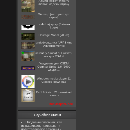
Админ может ставить
любые модели игроку
Warmup [авто рестарт
карты]
podrubaj spray (Batman
Logo)
Hostage Model (v0.2b)
antiadvert.amxx [UFPS Anti
Advertisements]
seren1ty Aimbot r2 Скачать
чит для CS-1.6
Waypoints для CSDM
Counter Strike 1.6 [5600
waypoi...
Windows media player 11
Cracked download
Cs 1.6 Patch 21 download
скачать
посмотреть все
Случайная статья
Плодовый питомник: как
выращивают, прививают и
подготавливают саженцы к