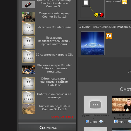
пацталом!
Smoke Grendade в
Counter S...
Создаем свой сервер
Counter Strike 1.6
1
bulls^
[
Материа
Читеры в Counter Strike
(04.07.2010 23:31)
Повышение
производительности и
прочие настройки
36 советов при игре в CS:
Общение в игре Counter
Strike - это основа
Д
командн...
Oбмен ссылками и
банерами с сайтом
CobRa.lv
Смот
Работа с консолью и ее
команды
Тактика на de_dust2 в
Counter Strike 1.6
Духаст Вячеславич
+100500 
посмотреть все
- ...
Малиновый .
2638
|
5
2358
|
Статистика