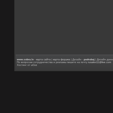
www.cobra.lv
-
карта сайта
|
карта форума
| Дизайн -
podrubaj
| Дизайн данн
По вопросам сотрудничества и рекламы пишите на почту
rusalex11@live.com
Хостинг от
uCoz