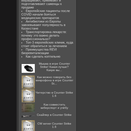
выращивают, прививают и
подготавливают саженцы к
продаже
Европейские пациенты после
COVID начали бояться
медицинских препаратов
Антибиотики из Европы
завоевывают популярность в
Казахстане
Транспортировка лекарств:
почему это важно делать
профессионально?
Топ-3 европейских клиник, куда
стоит обратиться за лечением
Преимущества REVI
биоревитализации
Как сделать коптильню
Мышка в игре Counter
Strike! Какая лучше?
Какую вы...
Как можно говорить без
микрофона в игре Counter
St...
Читерство в Counter Strike
1.6
Как совместить
киберспорт и учёбу
Снайпер в Counter Strike
CW server Counter Strike
1.6