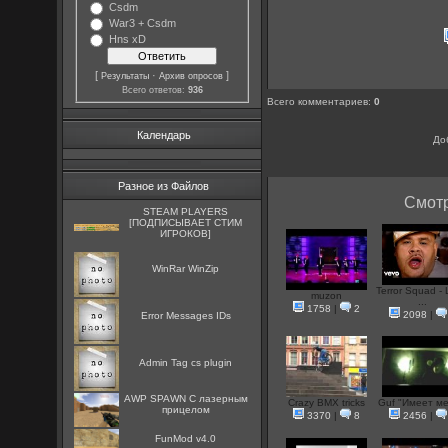
Csdm
War3 + Csdm
Hns xD
[
·
]
Результаты
Архив опросов
Всего ответов:
936
Всего комментариев
:
0
Календарь
До
Разное из Файлов
Смотр
STEAM PLAYERS
[ПОДПИСЫВАЕТ СТИМ
ИГРОКОВ]
WinRar WinZip
Terror Squad -
muzon
...
1758
|
2
2098
|
Error Messages IDs
Admin Tag cs plugin
AWP SPAWN С лазерным
Crazy BMX tricks
Guf "Имеет мес
прицелом
3370
|
8
2456
|
FunMod v4.0