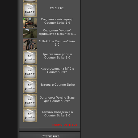
CS:S FPS
Создаем свой сервер
Counter Strike 1.6
Создание "чистых"
скриншотов в counter S...
STRAFE в Counter-Strike
1.6
Три главные роли в
Counter Strike 1.6
Как стрелять из MP5 в
Counter Strike
Читеры в Counter Strike
Установка Psycho Stats
для Counter Strike
Тактика Нападения в
Counter Strike 1.6
посмотреть все
Статистика