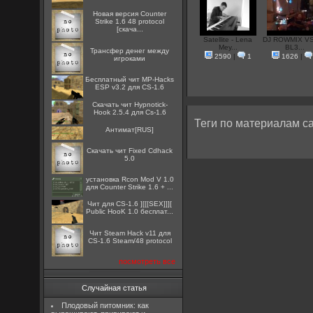
Новая версия Counter
Strike 1.6 48 protocol
[скача...
Satellite - Lena
DJ ROWMIX VS
Mey...
BL3...
Трансфер денег между
2590
|
1
1626
|
игроками
Бесплатный чит MP-Hacks
ESP v3.2 для CS-1.6
Скачать чит Hypnotick-
Hook 2.5.4 для Cs-1.6
Теги по материалам са
Антимат[RUS]
Скачать чит Fixed Cdhack
5.0
установка Rcon Mod V 1.0
для Counter Strike 1.6 + ...
Чит для CS-1.6 ][[[SEX]]][
Public HooK 1.0 бесплат...
Чит Steam Hack v11 для
CS-1.6 Steam/48 protocol
посмотреть все
Случайная статья
Плодовый питомник: как