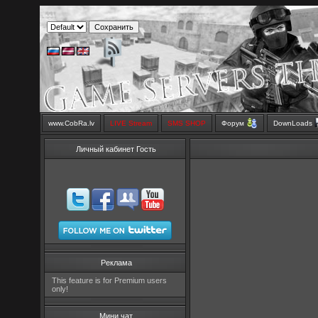
www.CobRa.lv
LIVE Stream
SMS SHOP
Форум
DownLoads
Личный кабинет Гость
Реклама
This feature is for Premium users
only!
Мини чат