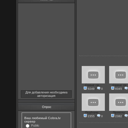
Самые см...
Самые см..
9249
|
0
8345
|
Для добавления необходима
авторизация
Опрос
Подборка...
Приколы ..
2355
|
0
2382
|
Ваш любимый Cobra.lv
сервер
Public