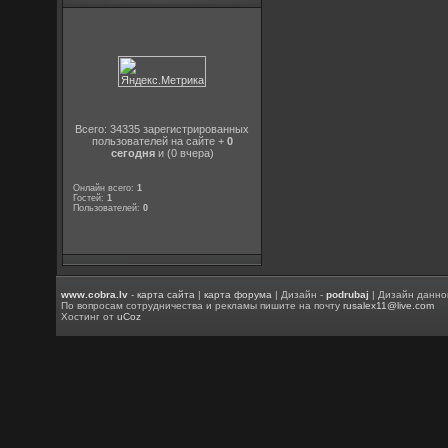
Всего: 34335 зарегистрированных
пользователей на сайте +
0
сегодня
и (0 вчера)
Онлайн всего:
1
Гостей:
1
Пользователей:
0
www.cobra.lv
-
карта сайта
|
карта форума
| Дизайн -
podrubaj
| Дизайн данно
По вопросам сотрудничества и рекламы пишите на почту
rusalex11@live.com
Хостинг от
uCoz