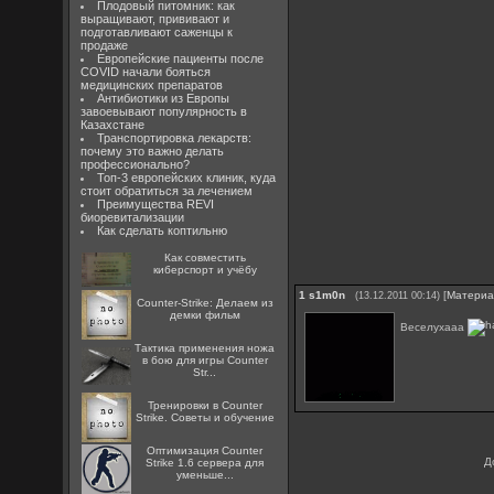
Плодовый питомник: как
выращивают, прививают и
подготавливают саженцы к
продаже
Европейские пациенты после
COVID начали бояться
медицинских препаратов
Антибиотики из Европы
завоевывают популярность в
Казахстане
Транспортировка лекарств:
почему это важно делать
профессионально?
Топ-3 европейских клиник, куда
стоит обратиться за лечением
Преимущества REVI
биоревитализации
Как сделать коптильню
Как совместить
киберспорт и учёбу
1
s1m0n
[
Матери
(13.12.2011 00:14)
Counter-Strike: Делаем из
демки фильм
Веселухааа
Тактика применения ножа
в бою для игры Counter
Str...
Тренировки в Counter
Strike. Советы и обучение
Оптимизация Counter
Д
Strike 1.6 сервера для
уменьше...