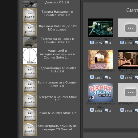
Деньги в CS 1.6
Смот
Тактика Нападения в
Counter Strike 1.6
Обрезаем Half-Life до 120
Мб в архиве
Тактика на de_aztec в
Хорошее видео
Сиськи :D
Counter Strike 1.6
2675
|
3
4858
|
Маленький и
неподвижный прицел в
Counter Strike 1....
Радиокоманды в Counter
makavelly ( мой ник
Part 3= Miche
Strike 1.6
...
Sve...
3461
|
6
1578
|
Баги и хитрости в Counter
Strike 1.6
Читерство в Counter Strike
1.6
Самая лучшая игра
Whiskey in the
на...
-...
1853
|
3
1598
|
Трюки в Counter Strike 1.6
Как настроить админку на
сервере CS Source!