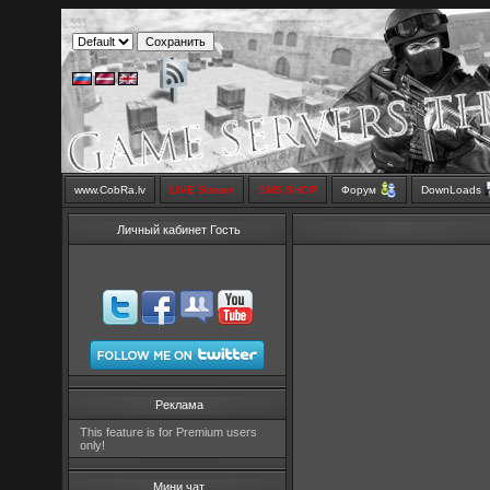
www.CobRa.lv
LIVE Stream
SMS SHOP
Форум
DownLoads
Личный кабинет Гость
Реклама
This feature is for Premium users
only!
Мини чат