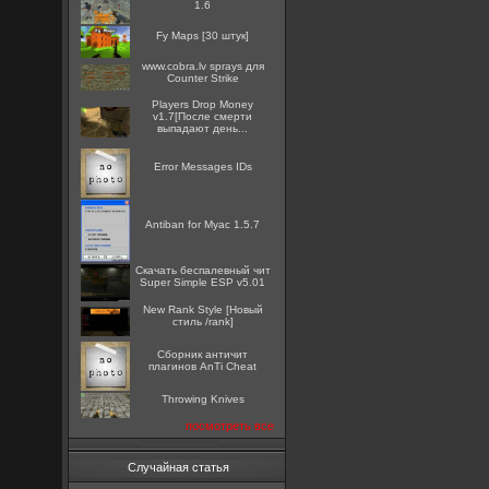
1.6
Fy Maps [30 штук]
www.cobra.lv sprays для
Counter Strike
Players Drop Money
v1.7[После смерти
выпадают день...
Error Messages IDs
Antiban for Myac 1.5.7
Скачать беспалевный чит
Super Simple ESP v5.01
New Rank Style [Новый
стиль /rank]
Сборник античит
плагинов AnTi Cheat
Throwing Knives
посмотреть все
Случайная статья