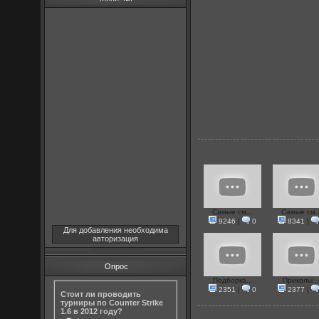
Самые см...
Самые см..
9246
|
0
8341
|
Для добавления необходима
авторизация
Опрос
Подборка...
Приколы ..
2351
|
0
2377
|
Стоит ли проводить
турниры по Counter Strike
1.6 в 2012 году?