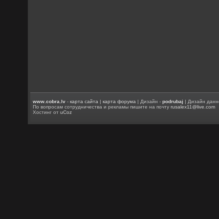
www.cobra.lv
-
карта сайта
|
карта форума
| Дизайн -
podrubaj
| Дизайн данн
По вопросам сотрудничества и рекламы пишите на почту
rusalex11@live.com
Хостинг от
uCoz