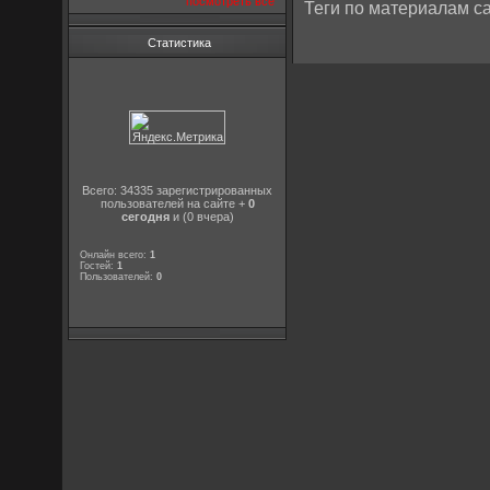
посмотреть все
Теги по материалам са
Статистика
Всего: 34335 зарегистрированных
пользователей на сайте +
0
сегодня
и (0 вчера)
Онлайн всего:
1
Гостей:
1
Пользователей:
0