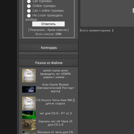
Lan турниры
Online турниры
Lan + online турниры
Не стоит проводить
вообще
[
·
]
Результаты
Архив опросов
Всего комментариев
:
1
Всего ответов:
1596
Календарь
Разное из Файлов
admin name.amxx
[выводить тег ADMIN
рядом с ником ...
Auto Game Restart
[Автоматический Рестарт
карты]
CS:Source Читы Аим WH []
для кс соурсе
чит для CS:S - P7 v1.3
Скачать чит nK Hack v5
для CS-1.6
Dionysus v1 читы для CS-