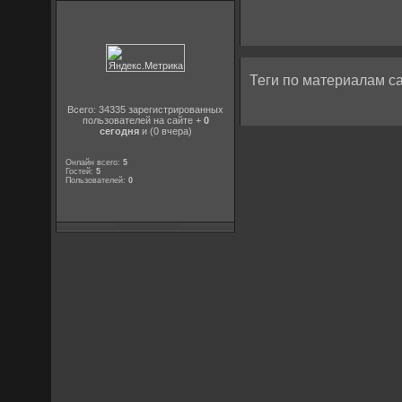
Теги по материалам са
Всего: 34335 зарегистрированных
пользователей на сайте +
0
сегодня
и (0 вчера)
Онлайн всего:
5
Гостей:
5
Пользователей:
0