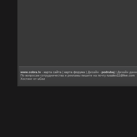
www.cobra.lv
-
карта сайта
|
карта форума
| Дизайн -
podrubaj
| Дизайн данн
По вопросам сотрудничества и рекламы пишите на почту
rusalex11@live.com
Хостинг от
uCoz