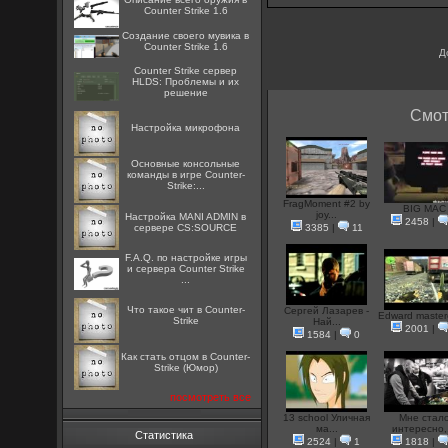
Counter Strike 1.6
Создание своего мувика в
Counter Strike 1.6
Д
Counter Strike сервер
HLDS: Проблемы и их
решение
Смот
Настройка микрофона
Основные консольные
команды в игре Counter-
Strike:...
FragMoment #2 by
BIG MAC
joy...
Настройка MANI ADMIN в
2458
|
сервере CS:SOURCE
3385
|
11
F.A.Q. по настройке игры
и сервера Counter Strike
...
Что такое чит в Counter-
Сергей Лазарев -
Edward master
Strike
Най...
2001
|
1584
|
0
Как стать отцом в Counter-
Strike (Юмор)
посмотреть все
13 school Уличная
Мне стал
ма...
интересно,.
Статистика
2524
|
1
1818
|