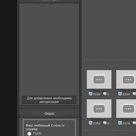
Самые см...
Самые см..
9249
|
0
8344
|
Для добавления необходима
авторизация
Опрос
Подборка...
Приколы ..
2353
|
0
2378
|
Ваш любимый Cobra.lv
сервер
Public