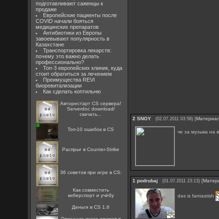
подготавливают саженцы к
продаже
Европейские пациенты после
COVID начали бояться
медицинских препаратов
Антибиотики из Европы
завоевывают популярность в
Казахстане
Транспортировка лекарств:
почему это важно делать
профессионально?
Топ-3 европейских клиник, куда
стоит обратиться за лечением
Преимущества REVI
биоревитализации
Как сделать коптильню
Авторестарт CS сервера!
Serverdoc download/
скачать...
2
SNOY
[
Материа
(02.07.2011 03:58)
Топ-10 ошибок в CS
че за музыка на 
Распрыг в Counter-Strike
36 советов при игре в CS:
1
podrubaj
[
Матер
(01.07.2011 23:13)
Как совместить
киберспорт и учёбу
das is fantastish
Деньги в CS 1.6
Описание всего оружия в