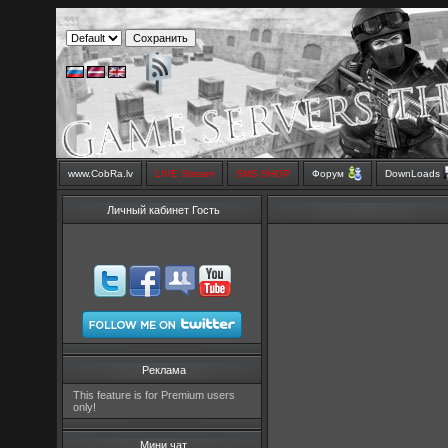
www.CobRa.lv
LIVE Stream
SMS SHOP
Форум
DownLoads
Личный кабинет Гость
Реклама
This feature is for Premium users
only!
Мини чат