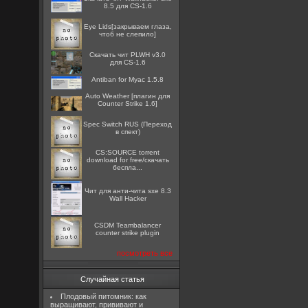
8.5 для CS-1.6
Eye Lids[закрываем глаза,
чтоб не слепило]
Скачать чит PLWH v3.0
для CS-1.6
Antiban for Myac 1.5.8
Auto Weather [плагин для
Counter Strike 1.6]
Spec Switch RUS (Переход
в спект)
CS:SOURCE torrent
download for free/скачать
беспла...
Чит для анти-чита sxe 8.3
Wall Hacker
CSDM Teambalancer
counter strike plugin
посмотреть все
Случайная статья
Плодовый питомник: как
выращивают, прививают и