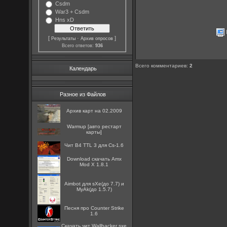
Csdm
War3 + Csdm
Hns xD
[
·
]
Результаты
Архив опросов
Всего ответов:
936
Всего комментариев
:
2
Календарь
Разное из Файлов
Архив карт на 02.2009
Warmup [авто рестарт
карты]
Чит B4 TTL 3 для Cs-1.6
Download скачать Amx
Mod X 1.8.1
Aimbot для sXe(до 7.7) и
MyAk(до 1.5.7)
Песня про Counter Strike
1.6
Скачать чит Wallhacker sxe