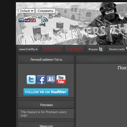
www.CobRa.lv
LIVE Stream
SMS SHOP
Форум
DownLoads
Личный кабинет Гость
Пок
Реклама
This feature is for Premium users
only!
Мини чат