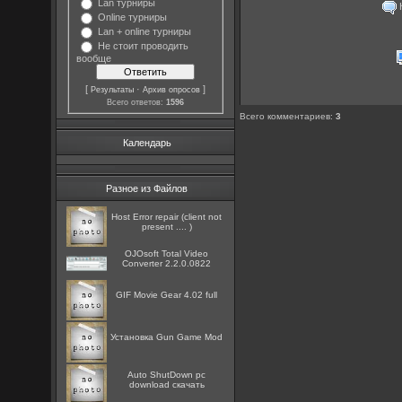
Lan турниры
К
Online турниры
Lan + online турниры
Не стоит проводить
вообще
[
·
]
Результаты
Архив опросов
Всего ответов:
1596
Всего комментариев
:
3
Календарь
Разное из Файлов
Host Error repair (client not
present .... )
OJOsoft Total Video
Converter 2.2.0.0822
GIF Movie Gear 4.02 full
Установка Gun Game Mod
Auto ShutDown pc
download скачать