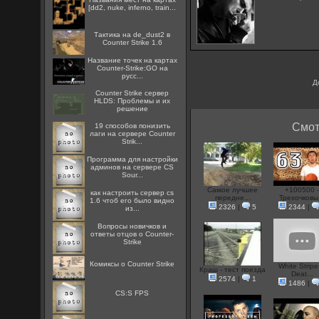
[dd2, nuke, inferno, train...
Тактика на de_dust2 в
Counter Strike 1.6
Название точек на картах
Counter-Strike:GO на
русс...
Д
Counter Strike сервер
HLDS: Проблемы и их
решение
Смот
19 способов понизить
лаги на сервере Counter
Strik...
Программа для настройки
админов на сервере CS
Sour...
Самое лучшее
+100500 
как настроить сервер cs
передне...
Трехочковы.
1.6 чтоб его было видно
2326
|
5
2344
|
из...
Вопросы новичков и
ответы отцов о Counter-
Strike
Комиксы о Counter Strike
White Stripe
Краш - тест поезда
Deat...
2574
|
1
1486
|
CS:S FPS