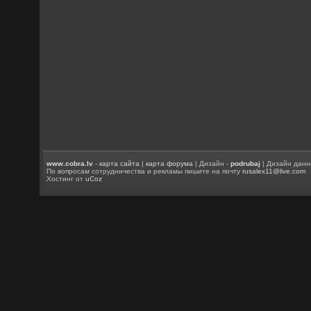
www.cobra.lv
-
карта сайта
|
карта форума
| Дизайн -
podrubaj
| Дизайн данн
По вопросам сотрудничества и рекламы пишите на почту
rusalex11@live.com
Хостинг от
uCoz