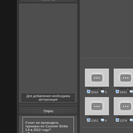
Самые см...
Самые см..
9244
|
0
8341
|
Для добавления необходима
авторизация
Опрос
Подборка...
Приколы ..
2351
|
0
2376
|
Стоит ли проводить
турниры по Counter Strike
1.6 в 2012 году?