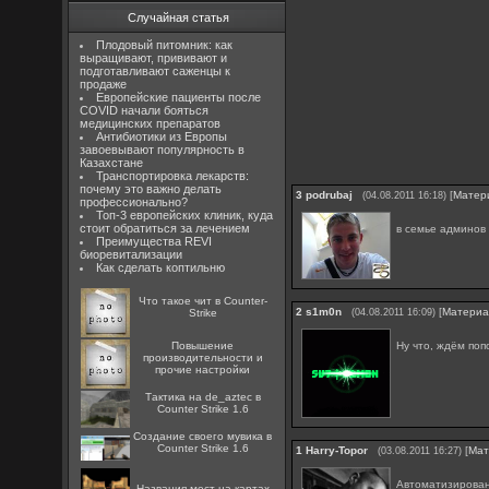
Случайная статья
Плодовый питомник: как
выращивают, прививают и
подготавливают саженцы к
продаже
Европейские пациенты после
COVID начали бояться
медицинских препаратов
Антибиотики из Европы
завоевывают популярность в
Казахстане
Транспортировка лекарств:
почему это важно делать
3
podrubaj
[
Матер
(04.08.2011 16:18)
профессионально?
Топ-3 европейских клиник, куда
стоит обратиться за лечением
в семье админо
Преимущества REVI
биоревитализации
Как сделать коптильню
Что такое чит в Counter-
2
s1m0n
[
Матери
Strike
(04.08.2011 16:09)
Ну что, ждём по
Повышение
производительности и
прочие настройки
Тактика на de_aztec в
Counter Strike 1.6
Создание своего мувика в
Counter Strike 1.6
1
Harry-Topor
[
Мат
(03.08.2011 16:27)
Автоматизирова
Названия мест на картах