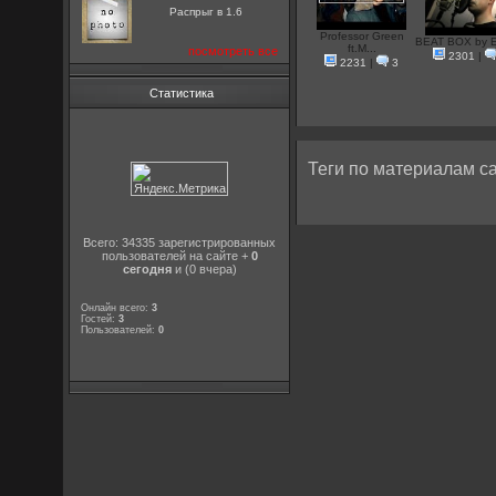
Распрыг в 1.6
Professor Green
BEAT BOX by Ek
ft.M...
посмотреть все
2301
|
2231
|
3
Статистика
Теги по материалам са
Всего: 34335 зарегистрированных
пользователей на сайте +
0
сегодня
и (0 вчера)
Онлайн всего:
3
Гостей:
3
Пользователей:
0