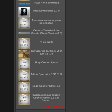
Trayit 4.6.5 download
Orbit Downloader 2.7.5
Аутоматические опросы
на сервере
Скачать/Download the
Ventrilo Client (Version 3.0)
fy_cs_world
Скачать чит CD-Hack v6.0
для CS-1.6
Ногу Свело - Кукла
Admin Spectator ESP RUS
Logo Counter Strike 1.6
Купить готовый сервер
Counter Strike 1.6 или
Count...
посмотреть все