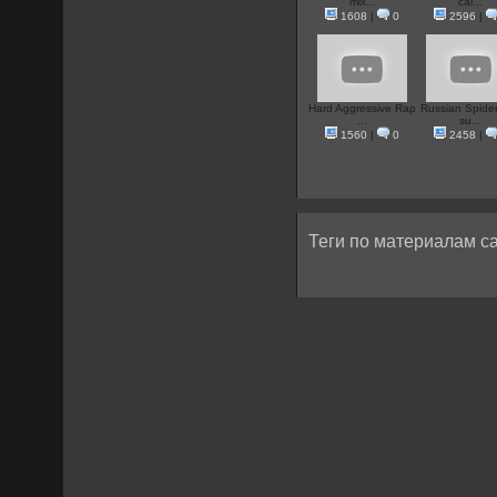
mix...
cal...
1608
|
0
2596
|
Hard Aggressive Rap
Russian Spid
...
su...
1560
|
0
2458
|
Теги по материалам са