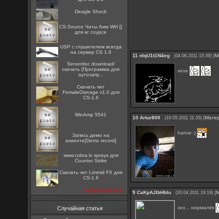
Deagle Shock
CS:Source Читы Аим WH []
для кс соурсе
USP с глушителем всегда
на сервер CS 1.6
11
nIqU1t1N4eg
[
М
(04.06.2011 15:39)
Serverdoc download/
скачать (Программа для
хехе
аутозапу...
Скачать чит
FemaleOwnage v1.0 для
CS-1.6
WinAmp 5541
10
Artur800
[
Мате
(19.05.2011 11:33)
harow :)
Запись демо на
клиенте[Demo record]
www.cobra.lv sprays для
Counter Strike
Скачать чит Limmid FX для
CS-1.6
посмотреть все
9
CaKpAJIbHbIu
[
(20.04.2011 19:19)
хех... нормалёк
Случайная статья