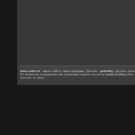
www.cobra.lv
-
карта сайта
|
карта форума
| Дизайн -
podrubaj
| Дизайн данн
По вопросам сотрудничества и рекламы пишите на почту
rusalex11@live.com
Хостинг от
uCoz