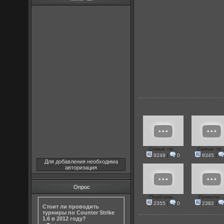
Самые см...
Самые см..
9249
|
0
8345
|
Для добавления необходима
авторизация
Опрос
Подборка...
Приколы ..
2355
|
0
2382
|
Стоит ли проводить
турниры по Counter Strike
1.6 в 2012 году?