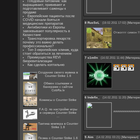
Плодовый питомник: как
выращивают, прививают и
подготавливают саженцы к
продаже
Европейские пациенты после
COVID начали бояться
8
RusSeL
[
Матери
(19.02.2011 17:02)
медицинских препаратов
Антибиотики из Европы
завоевывают популярность в
Отжогггг симон !
Казахстане
Транспортировка лекарств:
почему это важно делать
профессионально?
Топ-3 европейских клиник, куда
стоит обратиться за лечением
Преимущества REVI
7
s1m0n
[
Материа
(14.02.2011 11:44)
биоревитализации
Как сделать коптильню
Создание своего мувика в
Counter Strike 1.6
Oбмен ссылками и
банерами с сайтом
CobRa.lv
6
Indefix_
[
Матери
(14.02.2011 11:20)
Комиксы о Counter Strike
F.A.Q. по настройке игры
ииииииииииииии
и сервера Counter Strike
...
Тактика кемпера в Counter
Strike 1.6
5
Aim
[
Материал
]
(14.02.2011 03:21)
Поэма о Counter Strike 1.6