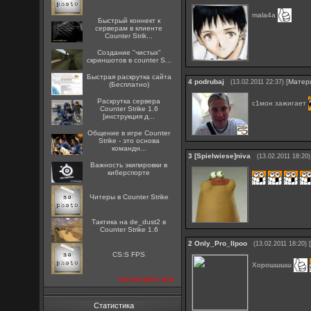
mala4a
Быстрый коннект к
серверам в клиенте
Counter Strik...
Создание "чистых"
скриншотов в counter S...
Быстрая раскрутка сайта
4
podrubaj
[
Матер
(13.02.2011 22:37)
(Бесплатно)
Раскрутка сервера
с1мон зажигает
Counter Strike 1.6
[инструкция д...
Общение в игре Counter
Strike - это основа
командн...
3
[Spielwiese]niva
(13.02.2011 18:20)
Важность экипировки в
киберспорте
Читеры в Counter Strike
Тактика на de_dust2 в
Counter Strike 1.6
2
Only_Pro_IIpoo
(13.02.2011 18:20)
CS:S FPS
Хорошшшш
посмотреть все
Статистика