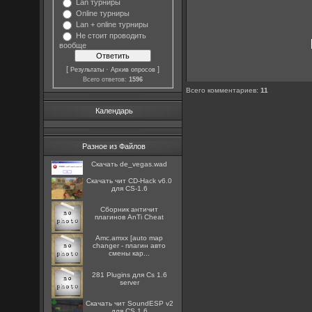
Lan турниры
Online турниры
Lan + online турниры
Не стоит проводить
вообще
[
·
]
Результаты
Архив опросов
Всего ответов:
1596
Всего комментариев
:
11
Календарь
Разное из Файлов
Скачать de_vegas.wad
Скачать чит CD-Hack v6.0
для CS-1.6
Сборник античит
плагинов AnTi Cheat
Amc.amxx [auto map
changer - плагин авто
смены кар...
281 Plugins для Cs 1.6
server
Скачать чит SoundESP v2
для CS 1.6