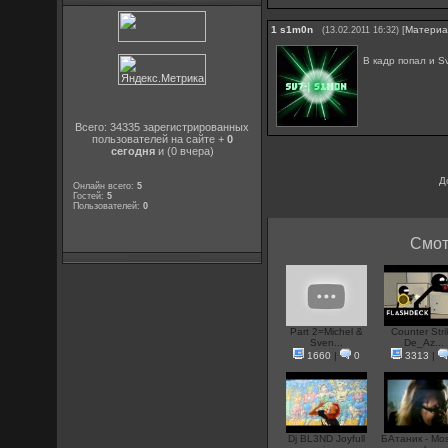
1
s1m0n
[
Матери
(13.02.2011 16:32)
В кадр попал и S
Всего: 34335 зарегистрированных
пользователей на сайте +
0
сегодня
и (0 вчера)
Д
Онлайн всего:
5
Гостей:
5
Пользователей:
0
Смот
Part 2=Michel &
Counter Stri
Sven...
De_Az...
1660
|
0
3313
|
Dj BL3ND Joyfull
БАтаник - Mo