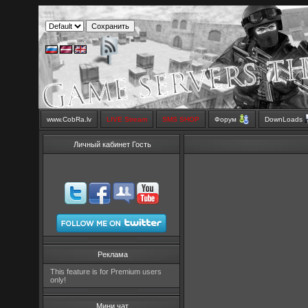
www.CobRa.lv
LIVE Stream
SMS SHOP
Форум
DownLoads
Личный кабинет Гость
Реклама
This feature is for Premium users
only!
Мини чат