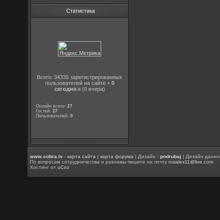
Статистика
Всего: 34335 зарегистрированных
пользователей на сайте +
0
сегодня
и (0 вчера)
Онлайн всего:
27
Гостей:
27
Пользователей:
0
www.cobra.lv
-
карта сайта
|
карта форума
| Дизайн -
podrubaj
| Дизайн данно
По вопросам сотрудничества и рекламы пишите на почту
rusalex11@live.com
Хостинг от
uCoz