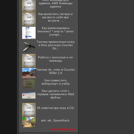
админа, AMX Команды
админа
Как вычислить читера и
как вести себя при
встрече ...
Как компилировать
плагины? *.sma to *.amxx
(compil...
Тактика применения ножа
в бою для игры Counter
Str...
Работа с консолью и ее
команды
Тактика de_nuke в Counter
Strike 1.6
Как совместить
киберспорт и учёбу
Как сделать чтоб с
сервака скачивались Wad
файлы
36 советов при игре в CS:
aim, wh, Speedhack,
посмотреть все