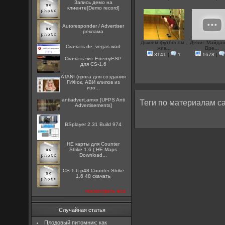
Запись демо на
клиенте[Demo record]
Autoresponder / Advertiser
реклама
Дышем футболом ,
Денис Майдан
Скачать de_vegas.wad
жив...
Вре...
3141
|
1
1678
|
Скачать чит EnemyESP
для CS-1.6
ATANI (прога для создания
ГИФок, АВИ клипов из
изо...
antiadvert.amxx [UFPS Anti
Теги по материалам са
Advertisements]
BSplayer 2.31 Build 974
HE карты для Counter
Strike 1.6 ( HE Maps
Download...
CS 1.6 p48 Counter Strike
1.6 48 скачать
посмотреть все
Случайная статья
Плодовый питомник: как