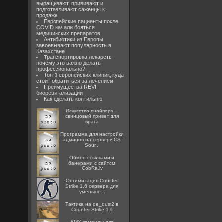
выращивают, прививают и
подготавливают саженцы к
продаже
Европейские пациенты после
COVID начали бояться
медицинских препаратов
Антибиотики из Европы
завоевывают популярность в
Казахстане
Транспортировка лекарств:
почему это важно делать
профессионально?
Топ-3 европейских клиник, куда
стоит обратиться за лечением
Преимущества REVI
биоревитализации
Как сделать коптильню
Искусство снайпера –
свинцовый привет для
врага
Программа для настройки
админов на сервере CS
Sour...
Oбмен ссылками и
банерами с сайтом
CobRa.lv
Оптимизация Counter
Strike 1.6 сервера для
уменьше...
Тактика на de_dust2 в
Counter Strike 1.6
AMX команды для