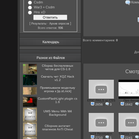
Комме
Csdm
War3 + Csdm
Hns xD
[
·
]
Результаты
Архив опросов
Всего ответов:
936
Всего комментариев
:
0
Календарь
До
Разное из Файлов
Сборка беспалевных
читов для CS-1.6
Смотр
Скачать чит XQZ Hack
v1.2
Привязываем модельку
игрока к [ip,id,nick]
CustomFlashLight plugin cs
EPIC FAILS at CSS
Про богов
1.6
2656
|
3
1642
|
UWS Menu With M4
Background
Сборник античит
плагинов AnTi Cheat
m19 Revolution
5'Nizza - Сол
2710
|
1
2241
|