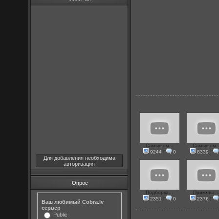
Самые см...
Самые см..
9244
|
0
8339
|
Для добавления необходима
авторизация
Опрос
Подборка...
Приколы ..
2351
|
0
2376
|
Ваш любимый Cobra.lv
сервер
Public