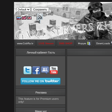
www.CobRa.lv
LIVE Stream
SMS SHOP
Форум
DownLoads
Личный кабинет Гость
Реклама
This feature is for Premium users
only!
Мини чат