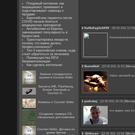
Плодовый питомник: как
выращивают, прививают и
подготавливают саженцы к
продаже
Европейские пациенты после
COVID начали бояться
медицинских препаратов
4
KaMuKag3e6099
(30.05.2011 12:53
Антибиотики из Европы
завоевывают популярность в
Казахстане
Ахахахахахахаха
Транспортировка лекарств:
почему это важно делать
профессионально?
Топ-3 европейских клиник, куда
стоит обратиться за лечением
Преимущества REVI
биоревитализации
Как сделать коптильню
2
BumaMuH
[
Мате
(23.05.2011 11:37)
Замена стандартного
Video vienkārši s
оружия в Counter-Strike
Гранаты [HE, Flashbang,
Smoke Grendade в
Counter S...
1
podrubaj
[
Матер
(22.05.2011 20:15)
Комиксы о Counter Strike
это видео уже ес
Создание сервера CS,
специально для новичков
Counter-Strike: Делаем из
демки фильм
3
-Shikaree
[
Мате
(23.05.2011 14:33)