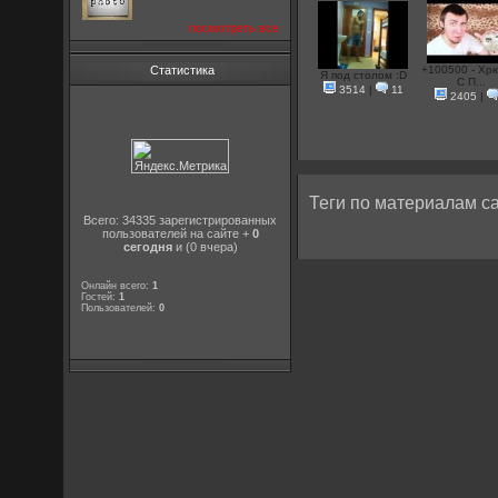
посмотреть все
Статистика
+100500 - Хр
Я под столом :D
С П...
3514
|
11
2405
|
Теги по материалам са
Всего: 34335 зарегистрированных
пользователей на сайте +
0
сегодня
и (0 вчера)
Онлайн всего:
1
Гостей:
1
Пользователей:
0