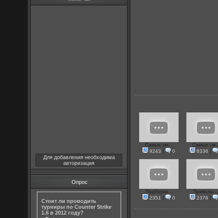
Самые см...
Самые см..
9243
|
0
8336
|
Для добавления необходима
авторизация
Опрос
Подборка...
Приколы ..
2351
|
0
2376
|
Стоит ли проводить
турниры по Counter Strike
1.6 в 2012 году?