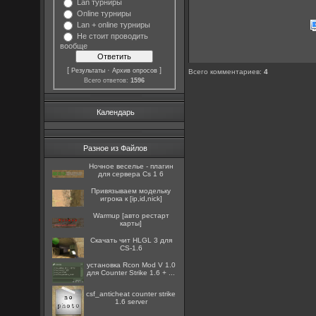
Lan турниры
Online турниры
Lan + online турниры
Не стоит проводить
вообще
[
·
]
Результаты
Архив опросов
Всего комментариев
:
4
Всего ответов:
1596
Календарь
Разное из Файлов
Ночное веселье - плагин
для сервера Cs 1 6
Привязываем модельку
игрока к [ip,id,nick]
Warmup [авто рестарт
карты]
Скачать чит HLGL 3 для
CS-1.6
установка Rcon Mod V 1.0
для Counter Strike 1.6 + ...
csf_anticheat counter strike
1.6 server