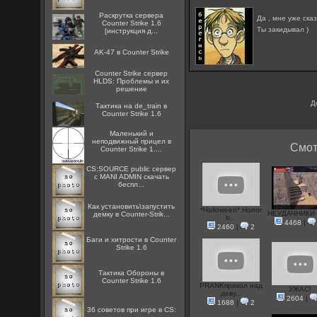
Раскрутка сервера
Да , мне уже ск
Counter Strike 1.6
Ты закидывал )
[инструкция д...
AK-47 в Counter Strike
Counter Strike сервер
HLDS: Проблемы и их
решение
Д
Тактика на de_train в
Counter Strike 1.6
Маленький и
неподвижный прицел в
Смот
Counter Strike 1....
CS:SOURCE public сервер
с MANI ADMIN скачать
беспл...
Как установить\запустить
*Halloween* Horror
НЕУДАЧНИКИ 
демку в Counter-Strik...
b...
4468
|
2460
|
2
Баги и хитрости в Counter
Strike 1.6
Тактика Обороны в
Counter Strike 1.6
PRANKприкол над
УЖАС!
деву...
2604
|
1688
|
2
36 советов при игре в CS: