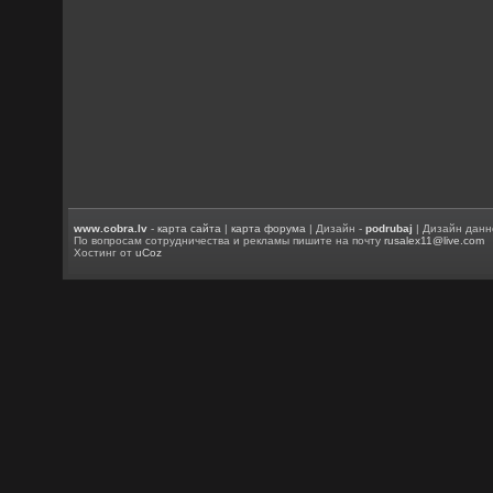
www.cobra.lv
-
карта сайта
|
карта форума
| Дизайн -
podrubaj
| Дизайн данн
По вопросам сотрудничества и рекламы пишите на почту
rusalex11@live.com
Хостинг от
uCoz