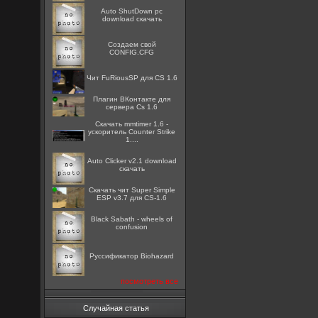
Auto ShutDown pc
download скачать
Создаем свой
CONFIG.CFG
Чит FuRiousSP для CS 1.6
Плагин ВКонтакте для
сервера Cs 1.6
Скачать mmtimer 1.6 -
ускоритель Counter Strike
1....
Auto Clicker v2.1 download
скачать
Скачать чит Super Simple
ESP v3.7 для CS-1.6
Black Sabath - wheels of
confusion
Руссификатор Biohazard
посмотреть все
Случайная статья