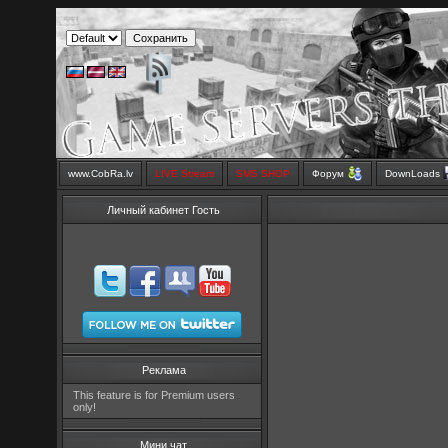
www.CobRa.lv
LIVE Stream
SMS SHOP
Форум
DownLoads
Личный кабинет Гость
Реклама
This feature is for Premium users
only!
Мини чат