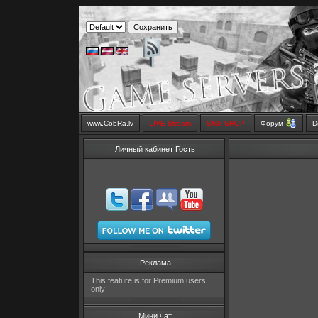
www.CobRa.lv
LIVE Stream
SMS SHOP
Форум
D
Личный кабинет Гость
Реклама
This feature is for Premium users
only!
Мини чат