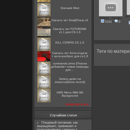
Grenade Mod
Ar-
5'nizza - Солдат
Скачать чит SmallCheat v2
2331
|
0
Скачать чит FUTURAMA
v1.1 для CS-1.6
KILL CONFIG CS 1.6
Теги по матери
Скачать чит Анти-отдача
+ анти-разброс для cs-1.6
commands.amxx [Плагин
добавляет новые команды
для ...
Запись демо на
клиенте[Demo record]
UWS Menu With M4
Background
посмотреть все
Случайная статья
Плодовый питомник: как
выращивают, прививают и
подготавливают саженцы к