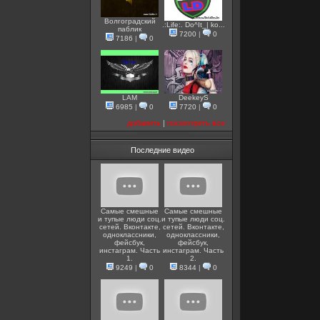
Волгоградский
.:Life:. Do^It_| ko...
паблик
7200
|
0
7186
|
0
LAM
DeekeyS
6985
|
0
7720
|
0
добавить
|
посмотреть все
Последние видео
Самые смешные
Самые смешные
и тупые люди соц.
и тупые люди соц.
сетей. Вконтакте,
сетей. Вконтакте,
одноклассники,
одноклассники,
фейсбук,
фейсбук,
инстаграм. Часть
инстаграм. Часть
1.
2.
9249
|
0
8344
|
0