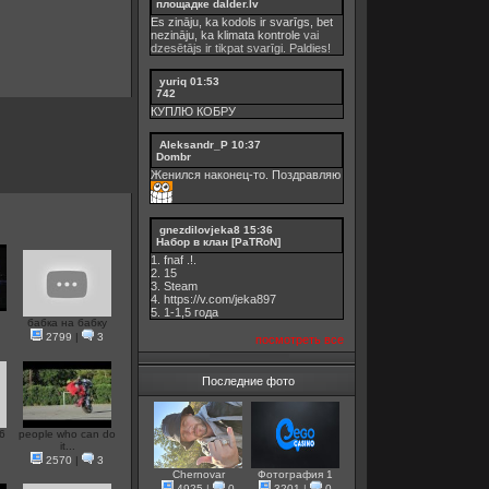
площадке dalder.lv
Es zināju, ka kodols ir svarīgs, bet
nezināju, ka
klimata kontrole
vai
dzesētājs ir tikpat svarīgi. Paldies!
yuriq
01:53
742
КУПЛЮ КОБРУ
Aleksandr_P
10:37
Dombr
Женился наконец-то. Поздравляю
gnezdilovjeka8
15:36
Набор в клан [PaTRoN]
1. fnaf .!.
2. 15
3. Steam
4. https://v.com/jeka897
5. 1-1,5 годa
бабка на бабку
2799
|
3
посмотреть все
Последние фото
6
people who can do
it...
2570
|
3
Chernovar
Фотография 1
4925
|
0
3201
|
0