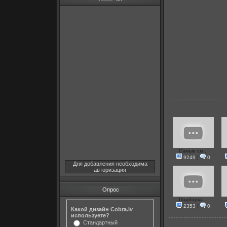
Самые см...
9249
|
0
Для добавления необходима
авторизация
Опрос
Подборка...
2353
|
0
Какой дизайн Cobra.lv
используете?
Стандартный