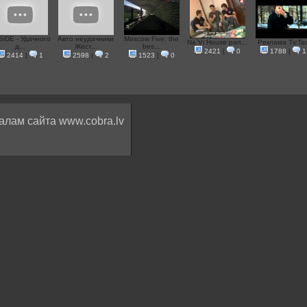
SiDE - Удачного
Авто неудачники
Moscow Five: the
Na`Vi House part...
Реклама TicTa
д...
Жест...
bes...
2421
|
0
1788
|
1
2414
|
1
2598
|
2
1523
|
0
алам сайта www.cobra.lv