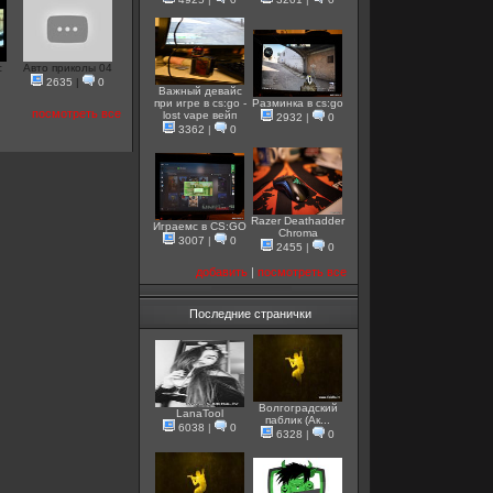
c
Авто приколы 04
2635
|
0
Важный девайс
при игре в cs:go -
Разминка в cs:go
посмотреть все
lost vape вейп
2932
|
0
3362
|
0
Razer Deathadder
Играемс в CS:GO
Chroma
3007
|
0
2455
|
0
добавить
|
посмотреть все
Последние странички
Волгоградский
LanaTool
паблик (Ак...
6038
|
0
6328
|
0