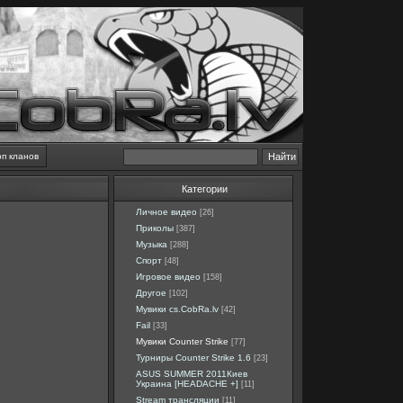
оп кланов
Категории
Личное видео
[26]
Приколы
[387]
Музыка
[288]
Спорт
[48]
Игровое видео
[158]
Другое
[102]
Мувики cs.CobRa.lv
[42]
Fail
[33]
Мувики Counter Strike
[77]
Турниры Counter Strike 1.6
[23]
ASUS SUMMER 2011Киев
Украина [HEADACHE +]
[11]
Stream трансляции
[11]