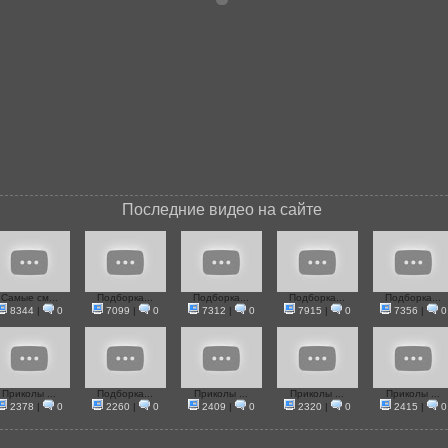
Последние видео на сайте
Самые см...
Подборка...
Подборка...
Подборка...
Подборка...
8344
|
0
7099
|
0
7312
|
0
7915
|
0
7356
|
0
Приколы ...
Подборка...
Приколы ...
Приколы ...
Приколы ...
2378
|
0
2260
|
0
2409
|
0
2320
|
0
2415
|
0