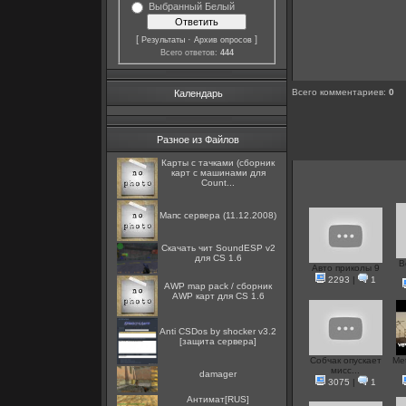
Выбранный Белый
[
·
]
Результаты
Архив опросов
Всего ответов:
444
Всего комментариев
:
0
Календарь
Разное из Файлов
Карты с тачками (сборник
карт с машинами для
Count...
Мапс сервера (11.12.2008)
Скачать чит SoundESP v2
для CS 1.6
В
Авто приколы 9
2293
|
1
AWP map pack / сборник
AWP карт для CS 1.6
Anti CSDos by shocker v3.2
[защита сервера]
Собчак опускает
Met
мисс...
damager
3075
|
1
Антимат[RUS]