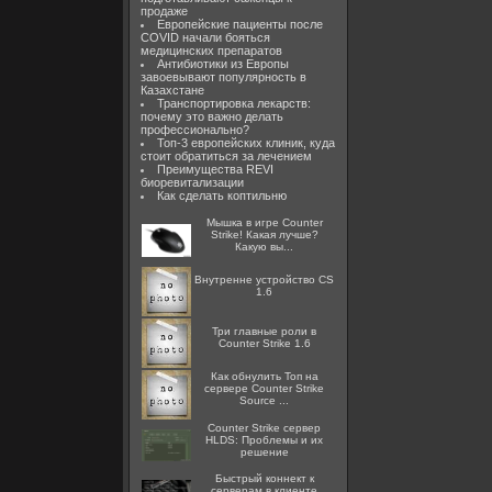
продаже
Европейские пациенты после
COVID начали бояться
медицинских препаратов
Антибиотики из Европы
завоевывают популярность в
Казахстане
Транспортировка лекарств:
почему это важно делать
профессионально?
Топ-3 европейских клиник, куда
стоит обратиться за лечением
Преимущества REVI
биоревитализации
Как сделать коптильню
Мышка в игре Counter
Strike! Какая лучше?
Какую вы...
Внутренне устройство CS
1.6
Три главные роли в
Counter Strike 1.6
Как обнулить Топ на
сервере Counter Strike
Source ...
Counter Strike сервер
HLDS: Проблемы и их
решение
Быстрый коннект к
серверам в клиенте