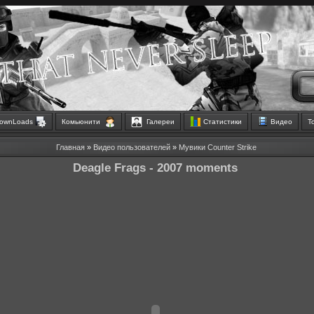
ownLoads
Комьюнити
Галереи
Статистики
Видео
Т
Главная
»
Видео пользователей
»
Мувики Counter Strike
Deagle Frags - 2007 moments