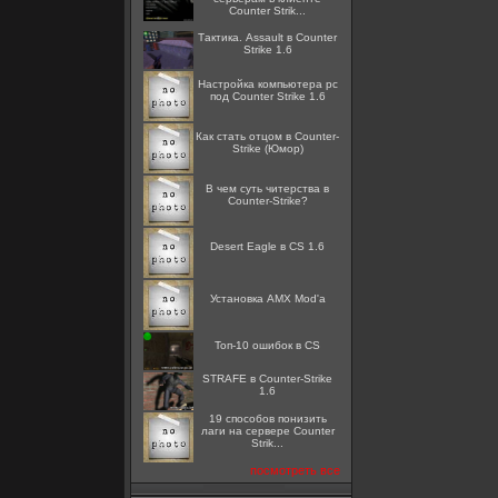
Counter Strik...
Тактика. Assault в Counter
Strike 1.6
Настройка компьютера pc
под Counter Strike 1.6
Как стать отцом в Counter-
Strike (Юмор)
В чем суть читерства в
Counter-Strike?
Desert Eagle в CS 1.6
Установка AMX Mod'a
Топ-10 ошибок в CS
STRAFE в Counter-Strike
1.6
19 способов понизить
лаги на сервере Counter
Strik...
посмотреть все