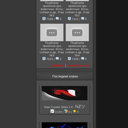
Подборка
Подборка
приколов про
приколов про
животных. Коты,
животных. Коты,
собаки и др. Угар
собаки и др. Угар
№1
№2
7099
|
0
7312
|
0
Подборка
Подборка
приколов про
приколов про
животных. Коты,
животных. Коты,
собаки и др. Угар
собаки и др. Угар
№3
№4
7915
|
0
7356
|
0
добавить
|
посмотреть все
Последние кланы
ℕℤツ
-
Клан Counter Strike 1.6
3139 |
0 |
5