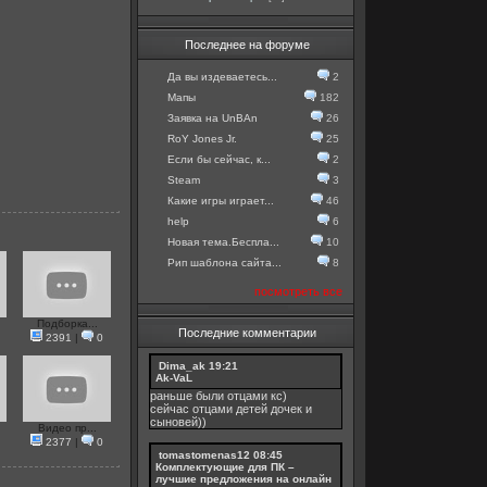
Последнее на форуме
Да вы издеваетесь...
2
Мапы
182
Заявка на UnBAn
26
RoY Jones Jr.
25
Если бы сейчас, к...
2
Steam
3
Какие игры играет...
46
help
6
Новая тема.Беспла...
10
Рип шаблона сайта...
8
посмотреть все
Подборка...
Последние комментарии
2391
|
0
Dima_ak
19:21
Ak-VaL
раньше были отцами кс)
сейчас отцами детей дочек и
сыновей))
Видео пр...
2377
|
0
tomastomenas12
08:45
Комплектующие для ПК –
лучшие предложения на онлайн