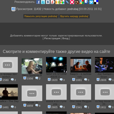
Рекомендовать:
Просмотров:
11432
|
Новость добавил
:
podrubaj
[03.09.2011 16:31]
Добавлять комментарии могут только зарегистрированные пользователи.
[
Регистрация
|
Вход
]
Смотрите и комментируйте также другие видео на сайте
ся правда про
NAVI VS STORM
Квартс - я люблю
Joe Satriani -
Авто Приколы 8
мобил...
ASUS 2...
теб...
Searc...
2356
|
2
1580
|
2
1920
|
0
1681
|
0
2806
|
1
allica - The Day
ахаха я со стула
One more Reggae
cs frag movie 1.
Сиськи :D
...
упа...
for ...
[G...
4859
|
8
1461
|
0
2905
|
6
2341
|
1
1911
|
3