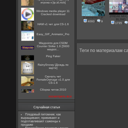
игрока к [ip,id,nick]
Windows media player 11
Cracked download
(FREAK MIX)
2 moments ! :P
BL3ND
4093
|
9
1735
|
HAM v1 чит для CS-1.6
Easy_GIF_Animator_Pro
Waypoints для CSDM
Counter Strike 1.6 [5600
waypoi...
Теги по материалам са
Ping Faker
RainySnowy [Дождь по
карте]
Скачать чит
FemaleOwnage v1.0 для
CS-1.6
Сборка читов 2010
посмотреть все
Случайная статья
Плодовый питомник: как
выращивают, прививают и
подготавливают саженцы к
продаже