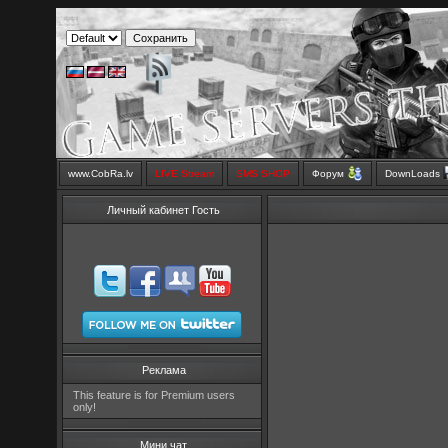
www.CobRa.lv
LIVE Stream
SMS SHOP
Форум
DownLoads
Личный кабинет Гость
Реклама
This feature is for Premium users
only!
Мини чат