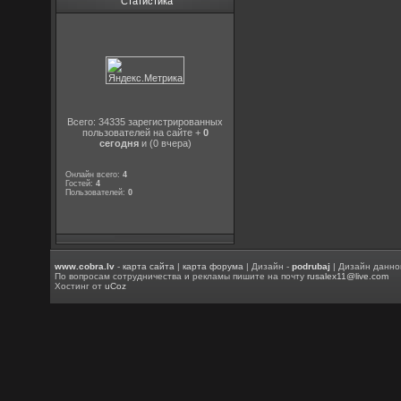
Статистика
Всего: 34335 зарегистрированных
пользователей на сайте +
0
сегодня
и (0 вчера)
Онлайн всего:
4
Гостей:
4
Пользователей:
0
www.cobra.lv
-
карта сайта
|
карта форума
| Дизайн -
podrubaj
| Дизайн данно
По вопросам сотрудничества и рекламы пишите на почту
rusalex11@live.com
Хостинг от
uCoz