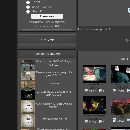
Csdm
War3 + Csdm
Hns xD
[
·
]
Результаты
Архив опросов
Всего ответов:
936
Всего комментариев
:
0
Календарь
До
Разное из Файлов
Смотр
Скачать чит ECC v5.2 для
CS-1.6
Скачать чит morihaeq b15
для CS-1.6
damager
markeloff vs
headache v
talikem...
VIRTUS P..
2922
|
1
1645
|
Cheats-pack Скачать чит
для CS-1.6
Auto Clicker v2.1 download
скачать
Советы Сергея
rzak
Зверев...
Error Messages IDs
1802
|
2409
|
5
Привязываем модельку