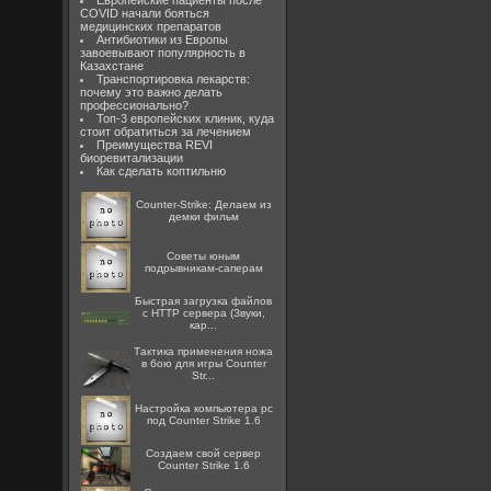
Европейские пациенты после
COVID начали бояться
медицинских препаратов
Антибиотики из Европы
завоевывают популярность в
Казахстане
Транспортировка лекарств:
почему это важно делать
профессионально?
Топ-3 европейских клиник, куда
стоит обратиться за лечением
Преимущества REVI
биоревитализации
Как сделать коптильню
Counter-Strike: Делаем из
демки фильм
Советы юным
подрывникам-саперам
Быстрая загрузка файлов
с HTTP сервера (Звуки,
кар...
Тактика применения ножа
в бою для игры Counter
Str...
Настройка компьютера pc
под Counter Strike 1.6
Создаем свой сервер
Counter Strike 1.6