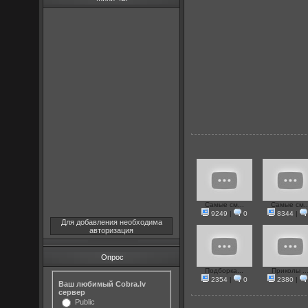
Самые см...
Самые см..
9249
|
0
8344
|
Для добавления необходима
авторизация
Опрос
Подборка...
Приколы ..
2354
|
0
2380
|
Ваш любимый Cobra.lv
сервер
Public