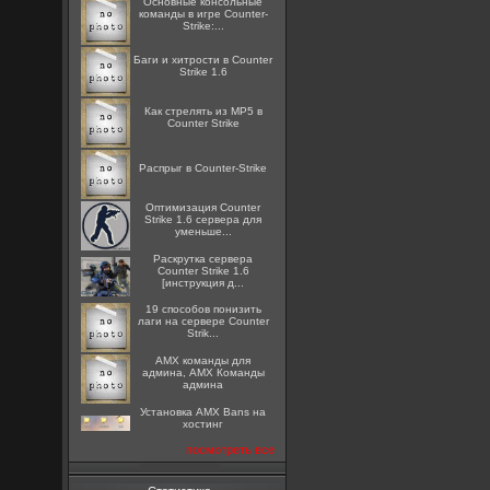
Основные консольные
команды в игре Counter-
Strike:...
Баги и хитрости в Counter
Strike 1.6
Как стрелять из MP5 в
Counter Strike
Распрыг в Counter-Strike
Оптимизация Counter
Strike 1.6 сервера для
уменьше...
Раскрутка сервера
Counter Strike 1.6
[инструкция д...
19 способов понизить
лаги на сервере Counter
Strik...
AMX команды для
админа, AMX Команды
админа
Установка AMX Bans на
хостинг
посмотреть все