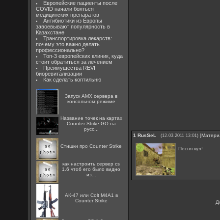
Европейские пациенты после
COVID начали бояться
медицинских препаратов
Антибиотики из Европы
завоевывают популярность в
Казахстане
Транспортировка лекарств:
почему это важно делать
профессионально?
Топ-3 европейских клиник, куда
стоит обратиться за лечением
Преимущества REVI
биоревитализации
Как сделать коптильню
Запуск AMX сервера в
консольном режиме
Название точек на картах
Counter-Strike:GO на
русс...
1
RusSeL
[
Матери
(12.03.2011 13:01)
Стишки про Counter Strike
Песня кул!
как настроить сервер cs
1.6 чтоб его было видно
из...
АК-47 или Colt M4A1 в
Counter Strike
Д