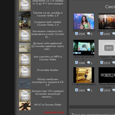
Запускаем CS 1.6 сервер
от А до Я !!! [инструкция
Смот
...
Тактика на de_prodigy в
Counter Strike 1.6
Создаем свой сервер
Counter Strike 1.6
Зубко Нина ЖЖОТ
Dub FX - Inten
Как можно говорить без
микрофона в игре Counter
2599
|
6
2462
|
St...
Делаем себя админом!
[установка админки через
user...
Как стрелять из MP5 в
virtus pro vs DTS
Прикол : Ли
Counter Strike
at...
Чемпио...
1988
|
1
3374
|
Установка бомбы
Обзор наиболее
популярного оружия в CS
2-х ярусная кровать
Миша Маваш
1.6
...
Среди ...
2905
|
1
1978
|
Авторестарт CS сервера!
Serverdoc download/
скачать...
AK-47 в Counter Strike
посмотреть все