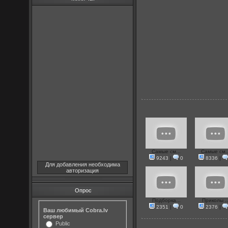
Самые см...
Самые см..
9243
|
0
8336
|
Для добавления необходима
авторизация
Опрос
Подборка...
Приколы ..
2351
|
0
2376
|
Ваш любимый Cobra.lv
сервер
Public