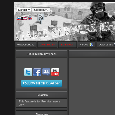
www.CobRa.lv
LIVE Stream
SMS SHOP
Форум
DownLoads
Личный кабинет Гость
Реклама
This feature is for Premium users
only!
Мини чат