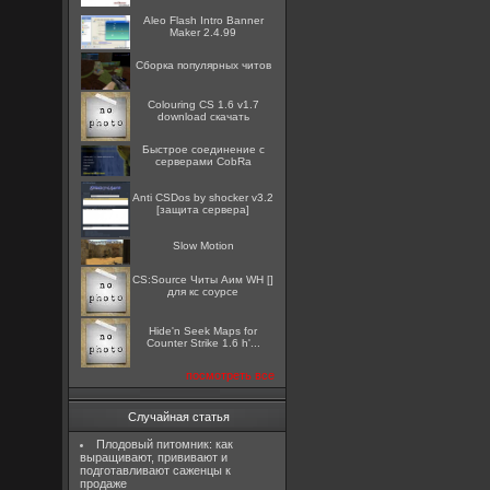
Aleo Flash Intro Banner
Maker 2.4.99
Сборка популярных читов
Colouring CS 1.6 v1.7
download скачать
Быстрое соединение с
серверами CobRa
Anti CSDos by shocker v3.2
[защита сервера]
Slow Motion
CS:Source Читы Аим WH []
для кс соурсе
Hide'n Seek Maps for
Counter Strike 1.6 h'...
посмотреть все
Случайная статья
Плодовый питомник: как
выращивают, прививают и
подготавливают саженцы к
продаже