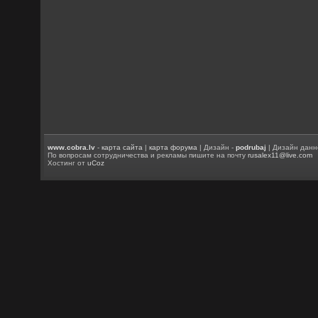
www.cobra.lv
-
карта сайта
|
карта форума
| Дизайн -
podrubaj
| Дизайн данн
По вопросам сотрудничества и рекламы пишите на почту
rusalex11@live.com
Хостинг от
uCoz