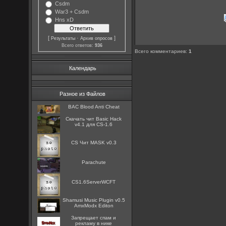
Csdm
War3 + Csdm
Hns xD
[
·
]
Результаты
Архив опросов
Всего ответов:
936
Всего комментариев
:
1
Календарь
Разное из Файлов
BAC Blood Anti Cheat
Скачать чит Basic Hack
v4.1 для CS-1.6
CS Чит MASK v0.3
Parachute
CS1.6ServerWCFT
Shamusi Music Plugin v0.5
AmxModx Editon
Запрещает спам и
рекламу в нике