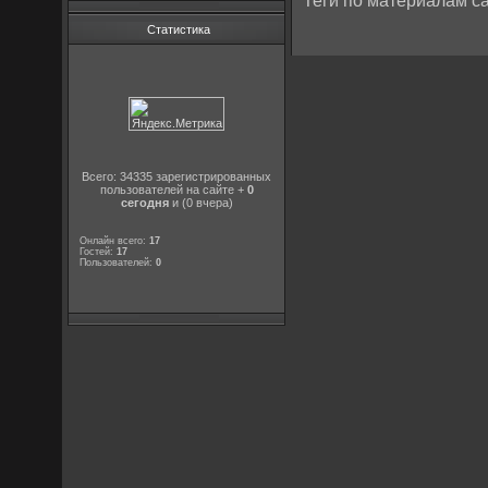
Теги по материалам са
Статистика
Всего: 34335 зарегистрированных
пользователей на сайте +
0
сегодня
и (0 вчера)
Онлайн всего:
17
Гостей:
17
Пользователей:
0