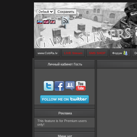
www.CobRa.lv
LIVE Stream
SMS SHOP
Форум
D
Личный кабинет Гость
Реклама
This feature is for Premium users
only!
Мини чат