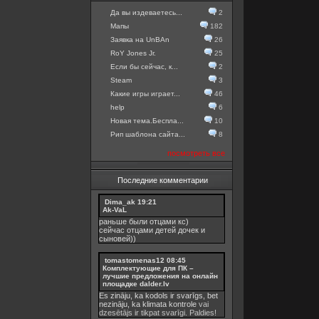
Да вы издеваетесь...
2
Мапы
182
Заявка на UnBAn
26
RoY Jones Jr.
25
Если бы сейчас, к...
2
Steam
3
Какие игры играет...
46
help
6
Новая тема.Беспла...
10
Рип шаблона сайта...
8
посмотреть все
Последние комментарии
Dima_ak
19:21
Ak-VaL
раньше были отцами кс)
сейчас отцами детей дочек и
сыновей))
tomastomenas12
08:45
Комплектующие для ПК –
лучшие предложения на онлайн
площадке dalder.lv
Es zināju, ka kodols ir svarīgs, bet
nezināju, ka
klimata kontrole
vai
dzesētājs ir tikpat svarīgi. Paldies!