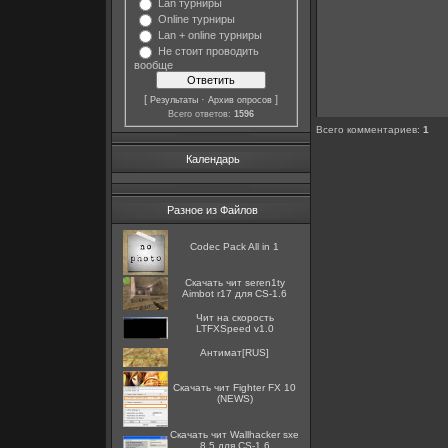
Lan турниры
Online турниры
Lan + online турниры
Не стоит проводить
вообще
[
·
]
Результаты
Архив опросов
Всего ответов:
1596
Всего комментариев
:
1
Календарь
Разное из Файлов
Codec Pack All in 1
Скачать чит seren1ty
Aimbot r17 для CS-1.6
Чит на скорость
LTFXSpeed v1.0
Антимат[RUS]
Скачать чит Fighter FX 10
(NEWS)
Скачать чит Wallhacker sxe
8.5 для CS-1.6