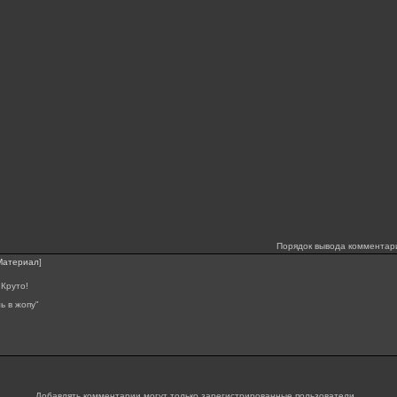
Порядок вывода комментар
Материал
]
 Круто!
ь в жопу"
Добавлять комментарии могут только зарегистрированные пользователи.