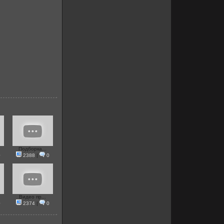
Подборка...
0
2388
|
0
Видео пр...
0
2374
|
0