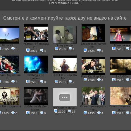
[
Регистрация
|
Вход
]
Смотрите и комментируйте также другие видео на сайте
Разгон гей-парада
DreamHack Winter
Лето <3
Scary pranks
Милашечка
28...
201...
2365
|
2
2885
|
1
2452
|
2093
|
4
2524
|
3
сия - Германия
Nothing else
Dub FX - Step On
Pale Kid Rap Fast
EKAMON
от...
matters...
My ...
2500
|
4
2590
|
3336
|
7
2533
|
0
2261
|
2
- На городской
bahh tee Любви
Отжиг президента
Про стрелы на
Pop`Corn # duvo...
к...
досто...
Чув...
дас...
2196
|
17
2245
|
0
1514
|
0
2455
|
4
2398
|