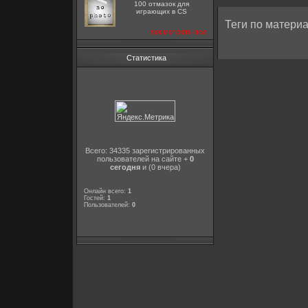
100 отмазок для
играющих в CS
Теги по материа
посмотреть все
Статистика
Всего: 34335 зарегистрированных
пользователей на сайте +
0
сегодня
и (0 вчера)
Онлайн всего:
1
Гостей:
1
Пользователей:
0