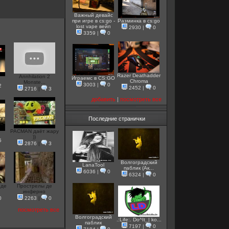
Важный девайс
при игре в cs:go -
Разминка в cs:go
lost vape вейп
2930
|
0
3359
|
0
Razer Deathadder
Annhilation 2
Играемс в CS:GO
Chroma
Monste...
3003
|
0
2
2452
|
0
2716
|
3
добавить
|
посмотреть все
Последние странички
PACMAN даёт жару
))
5
2876
|
3
Волгоградский
LanaTool
паблик (Ак...
6036
|
0
6324
|
0
 де
Прострелы де
инферно
0
2263
|
0
посмотреть все
Волгоградский
.:Life:. Do^It_| ko...
паблик
7197
|
0