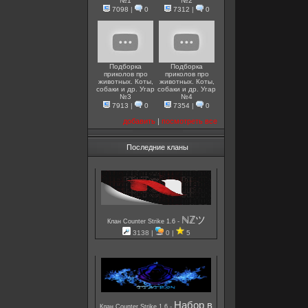
№1
№2
7098
|
0
7312
|
0
Подборка
Подборка
приколов про
приколов про
животных. Коты,
животных. Коты,
собаки и др. Угар
собаки и др. Угар
№3
№4
7913
|
0
7354
|
0
добавить
|
посмотреть все
Последние кланы
ℕℤツ
-
Клан Counter Strike 1.6
3138 |
0 |
5
Набор в
-
Клан Counter Strike 1.6