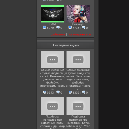
7184
|
0
LAM
DeekeyS
6979
|
0
7715
|
0
добавить
|
посмотреть все
Последние видео
Самые смешные
Самые смешные
и тупые люди соц.
и тупые люди соц.
сетей. Вконтакте,
сетей. Вконтакте,
одноклассники,
одноклассники,
фейсбук,
фейсбук,
инстаграм. Часть
инстаграм. Часть
1.
2.
9243
|
0
8336
|
0
Подборка
Подборка
приколов про
приколов про
животных. Коты,
животных. Коты,
собаки и др. Угар
собаки и др. Угар