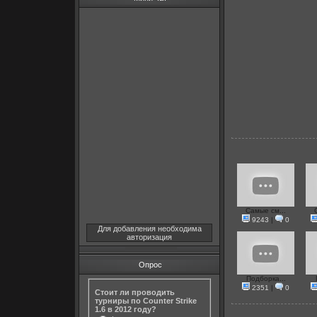
Самые см...
9243
|
0
Для добавления необходима
авторизация
Опрос
Подборка...
2351
|
0
Стоит ли проводить
турниры по Counter Strike
1.6 в 2012 году?