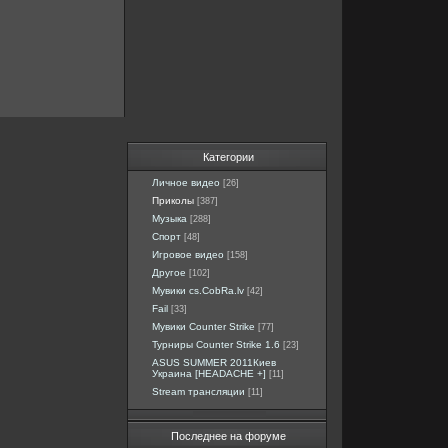
Категории
Личное видео
[26]
Приколы
[387]
Музыка
[288]
Спорт
[48]
Игровое видео
[158]
Другое
[102]
Мувики cs.CobRa.lv
[42]
Fail
[33]
Мувики Counter Strike
[77]
Турниры Counter Strike 1.6
[23]
ASUS SUMMER 2011Киев
Украина [HEADACHE +]
[11]
Stream трансляции
[11]
Последнее на форуме