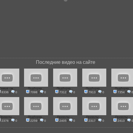
Последние видео на сайте
Самые см...
Подборка...
Подборка...
Подборка...
Подборка...
8336
|
0
7098
|
0
7312
|
0
7913
|
0
7354
|
Приколы ...
Подборка...
Приколы ...
Приколы ...
Приколы ...
2376
|
0
2259
|
0
2405
|
0
2317
|
0
2413
|