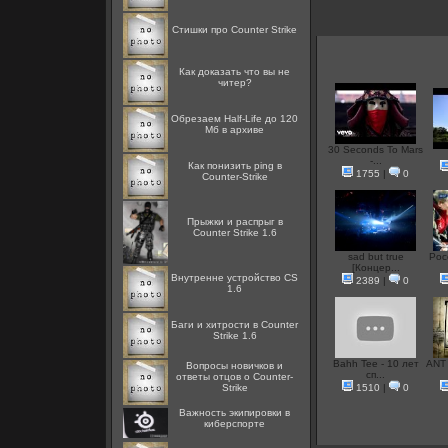
Стишки про Counter Strike
Как доказать что вы не
читер?
Обрезаем Half-Life до 120
Мб в архиве
30 Seconds To Mars
-...
Как понизить ping в
1755
|
0
Counter-Strike
Прыжки и распрыг в
Counter Strike 1.6
sad but true
Рос
[Концер...
Внутренне устройство CS
2389
|
0
1.6
Баги и хитрости в Counter
Strike 1.6
Bahh Tee - 10 лет
ANT 
Вопросы новичков и
сп...
ответы отцов о Counter-
Strike
1510
|
0
Важность экипировки в
киберспорте