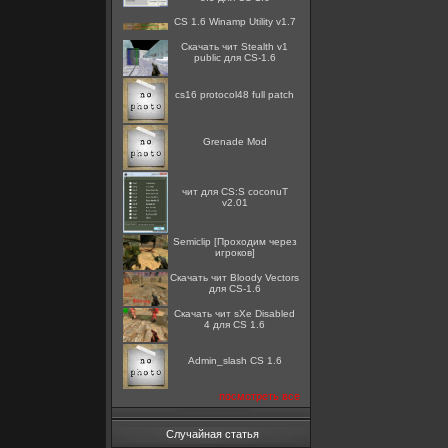
CS 1.6 Winamp Utility v1.7
Скачать чит Stealth v1
public для CS-1.6
cs16 protocol48 full patch
Grenade Mod
чит для CS:S coconuT
v2.01
Semiclip [Проходим через
игроков]
Скачать чит Bloody Vectors
для CS-1.6
Скачать чит sXe Disabled
4 для CS 1.6
Admin_slash CS 1.6
посмотреть все
Случайная статья