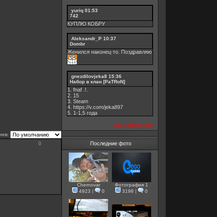
yuriq
01:53
742
КУПЛЮ КОБРУ
Aleksandr_P
10:37
Dombr
Женился наконец-то. Поздравляю
gnezdilovjeka8
15:36
Набор в клан [PaTRoN]
1. fnaf .!.
2. 15
3. Steam
4. https://v.com/jeka897
5. 1-1,5 годa
посмотреть все
иев:
0
Последние фото
Chernovar
Фотография 1
4923
|
0
3198
|
0