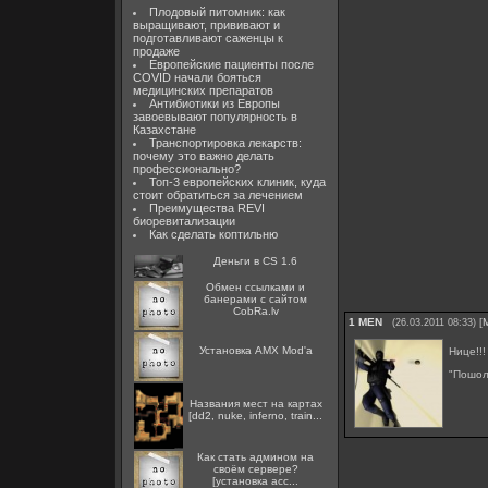
Плодовый питомник: как
выращивают, прививают и
подготавливают саженцы к
продаже
Европейские пациенты после
COVID начали бояться
медицинских препаратов
Антибиотики из Европы
завоевывают популярность в
Казахстане
Транспортировка лекарств:
почему это важно делать
профессионально?
Топ-3 европейских клиник, куда
стоит обратиться за лечением
Преимущества REVI
биоревитализации
Как сделать коптильню
Деньги в CS 1.6
Oбмен ссылками и
банерами с сайтом
CobRa.lv
1
MEN
[
(26.03.2011 08:33)
Установка AMX Mod'a
Нице!!!
"Пошол
Названия мест на картах
[dd2, nuke, inferno, train...
Как стать админом на
своём сервере?
[установка acc...