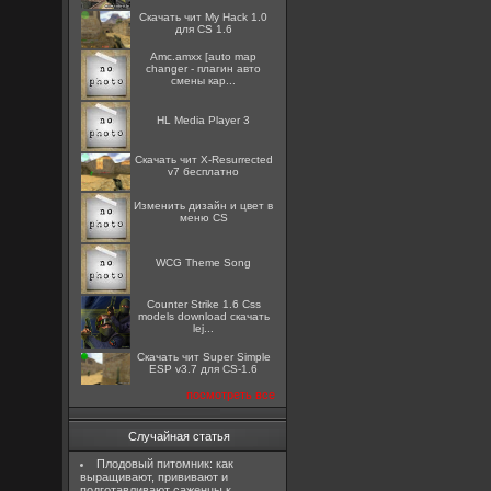
Скачать чит My Hack 1.0
для CS 1.6
Amc.amxx [auto map
changer - плагин авто
смены кар...
HL Media Player 3
Скачать чит X-Resurrected
v7 бесплатно
Изменить дизайн и цвет в
меню CS
WCG Theme Song
Counter Strike 1.6 Css
models download скачать
lej...
Скачать чит Super Simple
ESP v3.7 для CS-1.6
посмотреть все
Случайная статья
Плодовый питомник: как
выращивают, прививают и
подготавливают саженцы к