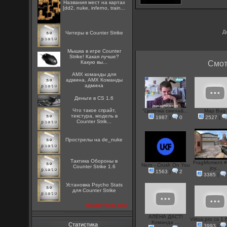
Названия мест на картах
[dd2, nuke, inferno, train...
Д
Читеры в Counter Strike
Мышка в игре Counter
Strike! Какая лучше?
Какую вы...
Смот
AMX команды для
админа, AMX Команды
админа
Деньги в CS 1.6
Что такое спрайт,
"Цепочка смеха&...
Map Bug
текстура, модель в
1987
|
0
2527
|
Counter Strik...
Прострелы на de_nuke
Тактика Обороны в
FragMoment #
Nero - Crush On You
Counter Strike 1.6
joy...
1563
|
2
3385
|
Установка Psycho Stats
для Counter Strike
посмотреть все
АЛЁНА ДАСТ!
Virtus.pro cs 1.6
Команда ...
Статистика
3993
|