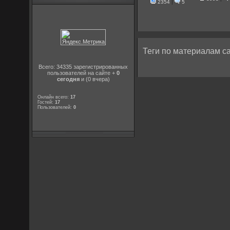
2354
|
5
Теги по материалам са
Всего: 34335 зарегистрированных
пользователей на сайте +
0
сегодня
и (0 вчера)
Онлайн всего:
17
Гостей:
17
Пользователей:
0