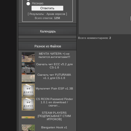
Незнаю
[
·
]
Результаты
Архив опросов
Всего ответов:
1258
Календарь
Всего комментариев
:
2
Разное из Файлов
МЕЧТА ЧИТЕРА =) не
палится античитами!!!
Скачать чит ECC v5.2 для
CS-1.6
Скачать чит FUTURAMA
v1.1 для CS-1.6
Мультичит Pain ESP v1.3B
CS RCON Password Finder
1.0.1 en download /
скачат...
STEAM PLAYERS
[ПОДПИСЫВАЕТ СТИМ
ИГРОКОВ]
Biergarten Hook v1