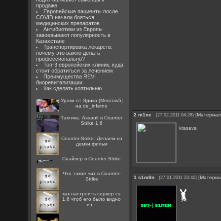
продаже
Европейские пациенты после
COVID начали бояться
медицинских препаратов
Антибиотики из Европы
завоевывают популярность в
Казахстане
Транспортировка лекарств:
почему это важно делать
профессионально?
Топ-3 европейских клиник, куда
стоит обратиться за лечением
Преимущества REVI
биоревитализации
Как сделать коптильню
Уроки от Эдика [Moscow5]
на de_inferno
2
m1xe
[
Материа
(27.02.2011 04:28)
Тактика. Assault в Counter
Strike 1.6
krasava
Counter-Strike: Делаем из
демки фильм
Снайпер в Counter Strike
Что такое чит в Counter-
1
s1m0n
[
Матери
(27.01.2011 23:40)
Strike
как настроить сервер cs
1.6 чтоб его было видно
из...