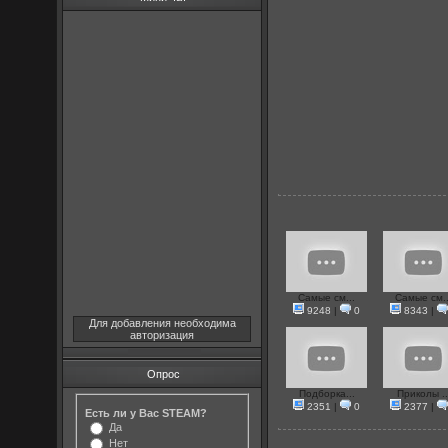
Самые см...
Самые см..
9248
|
0
8343
|
Для добавления необходима
авторизация
Опрос
Подборка...
Приколы ..
2351
|
0
2377
|
Есть ли у Вас STEAM?
Да
Нет