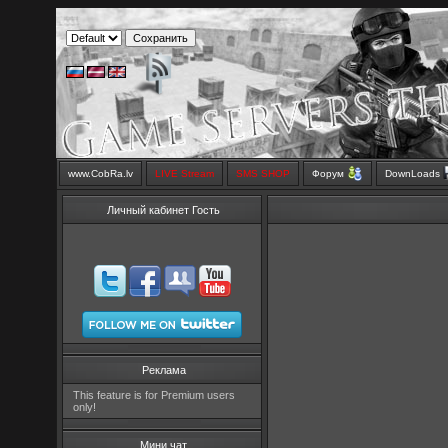
www.CobRa.lv
LIVE Stream
SMS SHOP
Форум
DownLoads
Личный кабинет Гость
Реклама
This feature is for Premium users
only!
Мини чат