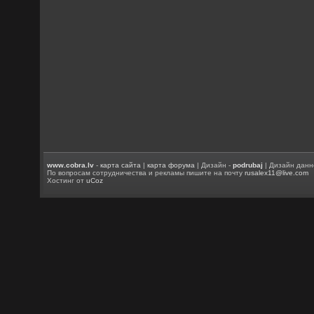
www.cobra.lv
-
карта сайта
|
карта форума
| Дизайн -
podrubaj
| Дизайн данн
По вопросам сотрудничества и рекламы пишите на почту
rusalex11@live.com
Хостинг от
uCoz