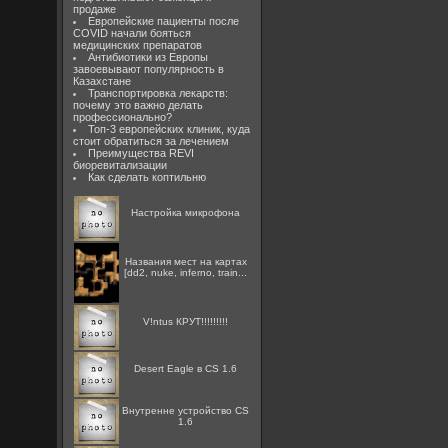
продаже
Европейские пациенты после
COVID начали бояться
медицинских препаратов
Антибиотики из Европы
завоевывают популярность в
Казахстане
Транспортировка лекарств:
почему это важно делать
профессионально?
Топ-3 европейских клиник, куда
стоит обратиться за лечением
Преимущества REVI
биоревитализации
Как сделать коптильню
Настройка микрофона
Названия мест на картах
[dd2, nuke, inferno, train...
V!ntus КРУТ!!!!!!!!!
Desert Eagle в CS 1.6
Внутренне устройство CS
1.6