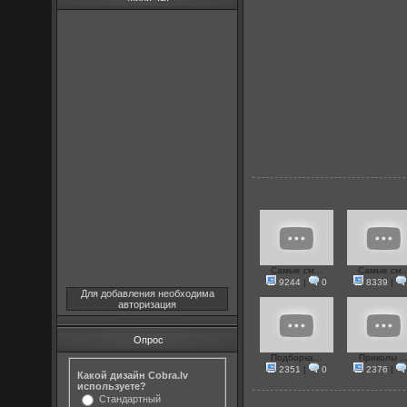
Самые см...
Самые см..
9244
|
0
8339
|
Для добавления необходима
авторизация
Опрос
Подборка...
Приколы ..
2351
|
0
2376
|
Какой дизайн Cobra.lv
используете?
Стандартный