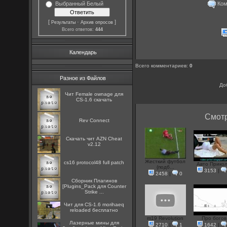
Комм
Выбранный Белый
[
·
]
Результаты
Архив опросов
Всего ответов:
444
Календарь
Всего комментариев
:
0
Разное из Файлов
До
Чит Female ownage для
CS-1.6 скачать
Смотр
Rev Connect
Скачать чит AZN Cheat
v2.12
Жесткий футбол
cs16 protocol48 full patch
Авто Прико
(подб...
3153
|
2458
|
0
Сборник Плагинов
[Plugins_Pack для Counter
Strike ...
Чит для CS-1.6 morihaeq
reloaded бесплатно
m19 Revolution
Про богов
Лазерные мины для
2710
|
1
1642
|