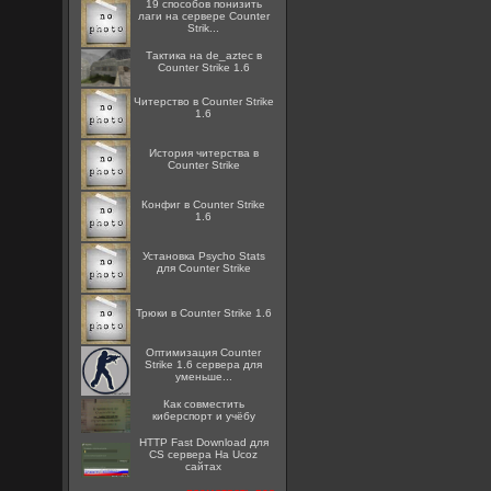
19 способов понизить
лаги на сервере Counter
Strik...
Тактика на de_aztec в
Counter Strike 1.6
Читерство в Counter Strike
1.6
История читерства в
Counter Strike
Конфиг в Counter Strike
1.6
Установка Psycho Stats
для Counter Strike
Трюки в Counter Strike 1.6
Оптимизация Counter
Strike 1.6 сервера для
уменьше...
Как совместить
киберспорт и учёбу
HTTP Fast Download для
CS сервера На Ucoz
сайтах