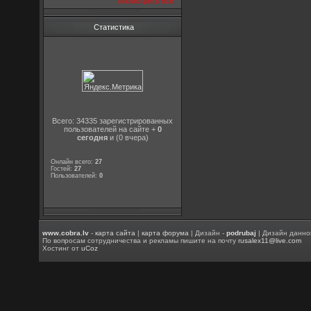
посмотреть все
Статистика
Всего: 34335 зарегистрированных
пользователей на сайте +
0
сегодня
и (0 вчера)
Онлайн всего:
27
Гостей:
27
Пользователей:
0
www.cobra.lv
-
карта сайта
|
карта форума
| Дизайн -
podrubaj
| Дизайн данно
По вопросам сотрудничества и рекламы пишите на почту
rusalex11@live.com
Хостинг от
uCoz