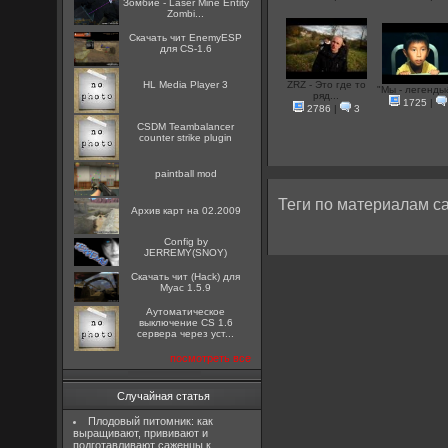
Зомбие - Laser Mine Entity
Zombi...
Скачать чит EnemyESP
для CS-1.6
HL Media Player 3
ZRZ - Это где то
"Мы - легенды&
ряд...
1725
|
2786
|
3
CSDM Teambalancer
counter strike plugin
paintball mod
Теги по материалам са
Архив карт на 02.2009
Config by
JERREMY(SNOY)
Скачать чит (Hack) для
Myac 1.5.9
Аутоматическое
выключение CS 1.6
сервера через уст...
посмотреть все
Случайная статья
Плодовый питомник: как
выращивают, прививают и
подготавливают саженцы к