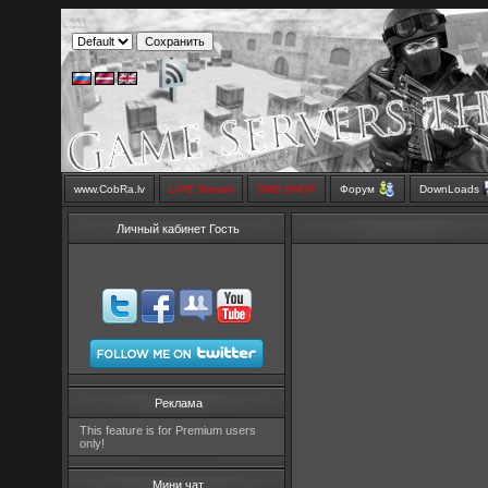
www.CobRa.lv
LIVE Stream
SMS SHOP
Форум
DownLoads
Личный кабинет Гость
Реклама
This feature is for Premium users
only!
Мини чат