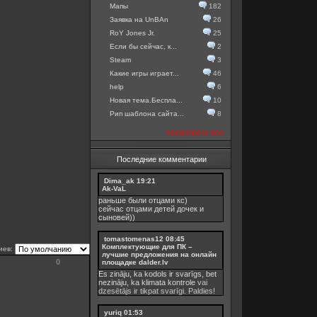
Мапы
182
Заявка на UnBAn
26
RoY Jones Jr.
25
Если бы сейчас, к...
2
Steam
3
Какие игры играет...
46
help
6
Новая тема.Беспла...
10
Рип шаблона сайта...
8
посмотреть все
Последние комментарии
Dima_ak
19:21
Ak-VaL
раньше были отцами кс)
сейчас отцами детей дочек и
сыновей))
tomastomenas12
08:45
Комплектующие для ПК –
иев:
лучшие предложения на онлайн
0
площадке dalder.lv
Es zināju, ka kodols ir svarīgs, bet
nezināju, ka
klimata kontrole
vai
dzesētājs ir tikpat svarīgi. Paldies!
yuriq
01:53