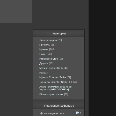
Категории
Личное видео
[26]
Приколы
[387]
Музыка
[288]
Спорт
[48]
Игровое видео
[158]
Другое
[102]
Мувики cs.CobRa.lv
[42]
Fail
[33]
Мувики Counter Strike
[77]
Турниры Counter Strike 1.6
[23]
ASUS SUMMER 2011Киев
Украина [HEADACHE +]
[11]
Stream трансляции
[11]
Последнее на форуме
Да вы издеваетесь...
2