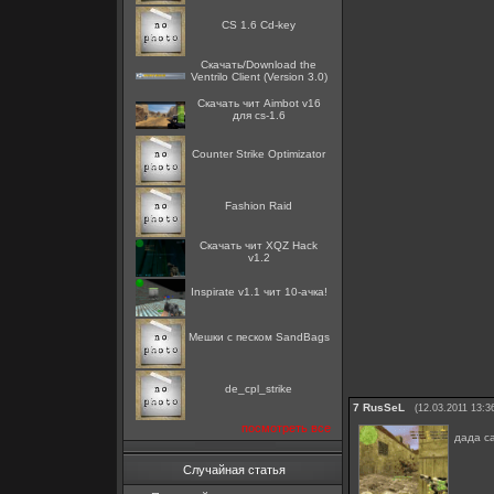
CS 1.6 Cd-key
Скачать/Download the
Ventrilo Client (Version 3.0)
Скачать чит Aimbot v16
для cs-1.6
Counter Strike Optimizator
Fashion Raid
Скачать чит XQZ Hack
v1.2
Inspirate v1.1 чит 10-ачка!
Мешки с песком SandBags
de_cpl_strike
7
RusSeL
(12.03.2011 13:3
посмотреть все
дада са
Случайная статья