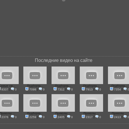
Последние видео на сайте
Самые см...
Подборка...
Подборка...
Подборка...
Подборка...
8337
|
0
7098
|
0
7312
|
0
7913
|
0
7354
|
Приколы ...
Подборка...
Приколы ...
Приколы ...
Приколы ...
2376
|
0
2259
|
0
2405
|
0
2317
|
0
2413
|