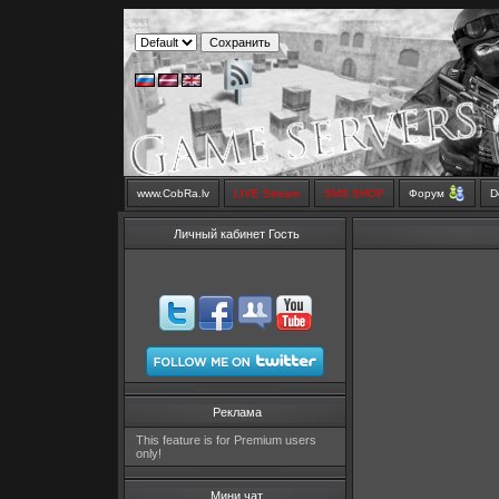
www.CobRa.lv
LIVE Stream
SMS SHOP
Форум
D
Личный кабинет Гость
Реклама
This feature is for Premium users
only!
Мини чат