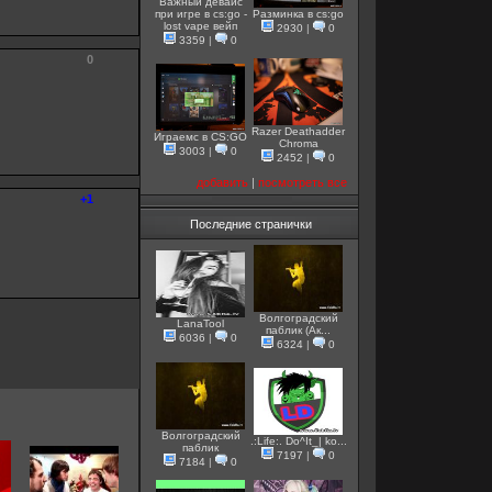
Важный девайс
при игре в cs:go -
Разминка в cs:go
lost vape вейп
2930
|
0
3359
|
0
0
Razer Deathadder
Играемс в CS:GO
Chroma
3003
|
0
2452
|
0
добавить
|
посмотреть все
+1
Последние странички
Волгоградский
LanaTool
паблик (Ак...
6036
|
0
6324
|
0
Волгоградский
.:Life:. Do^It_| ko...
паблик
7197
|
0
7184
|
0