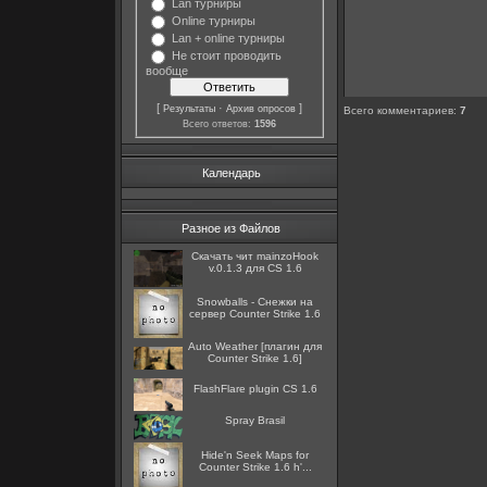
Lan турниры
Online турниры
Lan + online турниры
Не стоит проводить
вообще
[
·
]
Результаты
Архив опросов
Всего комментариев
:
7
Всего ответов:
1596
Календарь
Разное из Файлов
Скачать чит mainzoHook
v.0.1.3 для CS 1.6
Snowballs - Снежки на
сервер Counter Strike 1.6
Auto Weather [плагин для
Counter Strike 1.6]
FlashFlare plugin CS 1.6
Spray Brasil
Hide'n Seek Maps for
Counter Strike 1.6 h'...