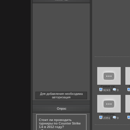
Самые см...
9243
|
0
Для добавления необходима
авторизация
Опрос
Подборка...
2351
|
0
Стоит ли проводить
турниры по Counter Strike
1.6 в 2012 году?