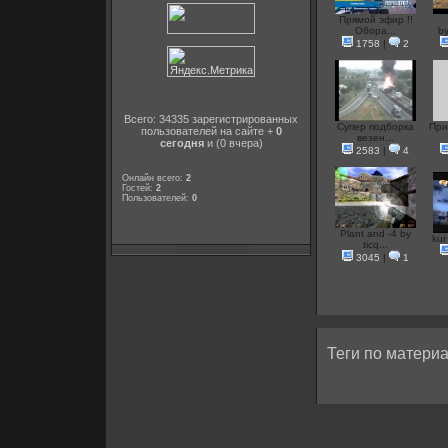
Прямой эфир !!
Обора...
b
1758
|
2
Всего: 34335 зарегистрированных
Супер подборка
При
пользователей на сайте +
0
везен...
сегодня
и (0 вчера)
2583
|
4
Онлайн всего:
2
Гостей:
2
Пользователей:
0
Plant and -4 by
kur 
ticq...
3045
|
1
Теги по материа