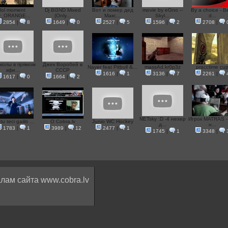
lol moment
Dj Bl3ND Mixed
Вот и помер дед
movie by eGno --
By a choice - B
y_ORANGE...
(Only...
Макс...
Skyl...
d...
2854
|
8
1649
|
0
2527
|
5
1596
|
2
2708
|
колы в прямом
Джек Воробей в
Nayer feat Pitbull &...
massAd.kr0p3z
pracctime cu
эфи...
СССР
1616
|
1
3136
|
7
2261
|
1617
|
0
1664
|
2
NETsky :D -4 нехер
Игрок MATRAS -
tu teci gailiti ...
O Cobra.lv
Junio WC Hockey
д...
н...
1783
|
1
3989
|
12
2477
|
1
1745
|
1
3348
|
лам сайта www.cobra.lv