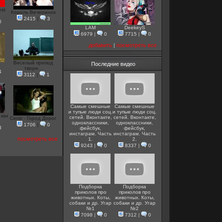
est
Король Вечеринок
2415
|
3
0
LAM
DeekeyS
6979
|
0
7715
|
0
добавить
|
посмотреть все
Веселый препод
Последние видео
p
твори...
4
3112
|
1
Самые смешные
Самые смешные
и тупые люди соц.
и тупые люди соц.
 как
сетей. Вконтакте,
сетей. Вконтакте,
Centr - Город Дорог
одноклассники,
одноклассники,
1706
|
0
3
фейсбук,
фейсбук,
инстаграм. Часть
инстаграм. Часть
посмотреть все
1.
2.
9243
|
0
8337
|
0
Подборка
Подборка
приколов про
приколов про
животных. Коты,
животных. Коты,
собаки и др. Угар
собаки и др. Угар
№1
№2
7098
|
0
7312
|
0