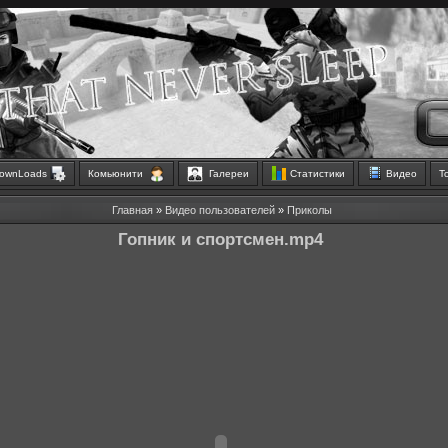
ownLoads
Комьюнити
Галереи
Статистики
Видео
Т
Главная
»
Видео пользователей
»
Приколы
Гопник и спортсмен.mp4