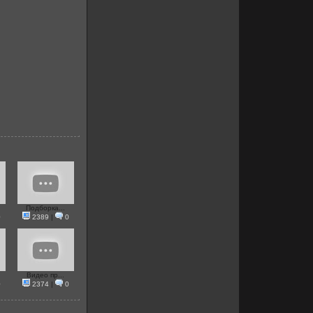
Подборка...
0
2389
|
0
Видео пр...
0
2374
|
0