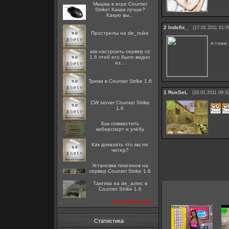
Мышка в игре Counter
Strike! Какая лучше?
Какую вы...
2
Indefix_
(17.01.2011 01:0
Прострелы на de_nuke
я тоже
как настроить сервер cs
1.6 чтоб его было видно
из...
Трюки в Counter Strike 1.6
1
RusSeL
(16.01.2011 09:3
CW server Counter Strike
1.6
Как совместить
киберспорт и учёбу
Как доказать что вы не
читер?
Установка плагинов на
сервер Counter Strike 1.6
Тактика на de_aztec в
Counter Strike 1.6
посмотреть все
Статистика