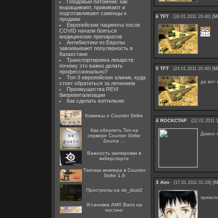
Плодовый питомник: как
выращивают, прививают и
подготавливают саженцы к
6
TFT
[
М
(24.01.2011 20:40)
продаже
Европейские пациенты после
COVID начали бояться
медицинских препаратов
Антибиотики из Европы
завоевывают популярность в
Казахстане
Транспортировка лекарств:
почему это важно делать
5
TFT
[
М
(24.01.2011 20:40)
профессионально?
Топ-3 европейских клиник, куда
да вот 
стоит обратиться за лечением
Преимущества REVI
биоревитализации
Как сделать коптильню
Комиксы о Counter Strike
4
ROCKCTAP
(22.01.2011 
Как обнулить Топ на
Давно 
сервере Counter Strike
Source ...
Важность экипировки в
киберспорте
Тактика кемпера в Counter
Strike 1.6
3
Aim
[
М
(17.01.2011 01:18)
Прострелы на de_dust2
прикол
Установка AMX Bans на
хостинг