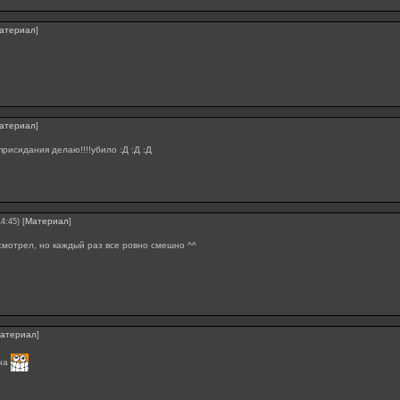
атериал
]
атериал
]
присидания делаю!!!!убило :Д :Д :Д
[
Материал
]
14:45)
смотрел, но каждый раз все ровно смешно ^^
атериал
]
на