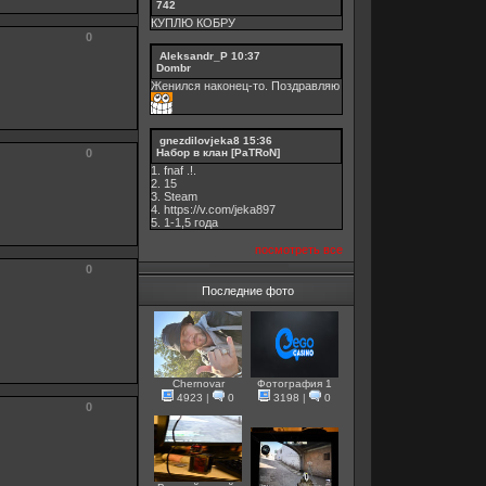
742
КУПЛЮ КОБРУ
0
Aleksandr_P
10:37
Dombr
Женился наконец-то. Поздравляю
gnezdilovjeka8
15:36
0
Набор в клан [PaTRoN]
1. fnaf .!.
2. 15
3. Steam
4. https://v.com/jeka897
5. 1-1,5 годa
посмотреть все
0
Последние фото
Chernovar
Фотография 1
4923
|
0
3198
|
0
0