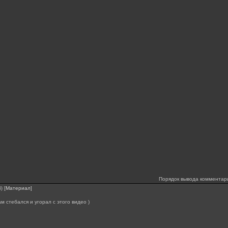
Порядок вывода комментар
[
Материал
]
6)
м стебался и угорал с этого видео )