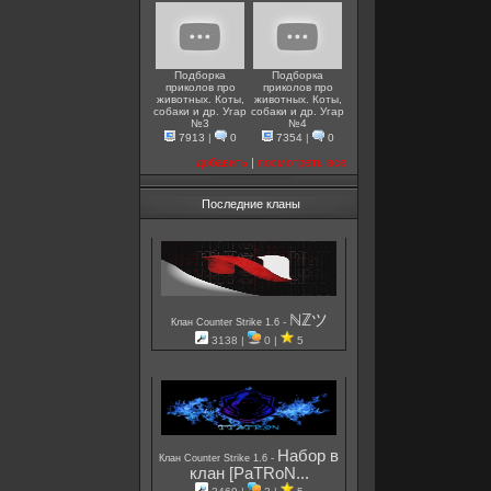
Подборка
Подборка
приколов про
приколов про
животных. Коты,
животных. Коты,
собаки и др. Угар
собаки и др. Угар
№3
№4
7913
|
0
7354
|
0
добавить
|
посмотреть все
Последние кланы
ℕℤツ
-
Клан Counter Strike 1.6
3138 |
0 |
5
Набор в
-
Клан Counter Strike 1.6
клан [PaTRoN...