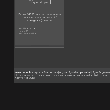
Всего: 34335 зарегистрированных
пользователей на сайте +
0
сегодня
и (0 вчера)
Онлайн всего:
2
Гостей:
2
Пользователей:
0
www.cobra.lv
-
карта сайта
|
карта форума
| Дизайн -
podrubaj
| Дизайн данно
По вопросам сотрудничества и рекламы пишите на почту
rusalex11@live.com
Хостинг от
uCoz