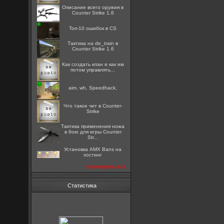
Описание всего оружия в
Counter Strike 1.6
Топ-10 ошибок в CS
Тактика на de_train в
Counter Strike 1.6
Как создать клан и как им
потом управлять...
aim, wh, Speedhack,
Что такое чит в Counter-
Strike
Тактика применения ножа
в бою для игры Counter
Str...
Установка AMX Bans на
хостинг
посмотреть все
Статистика