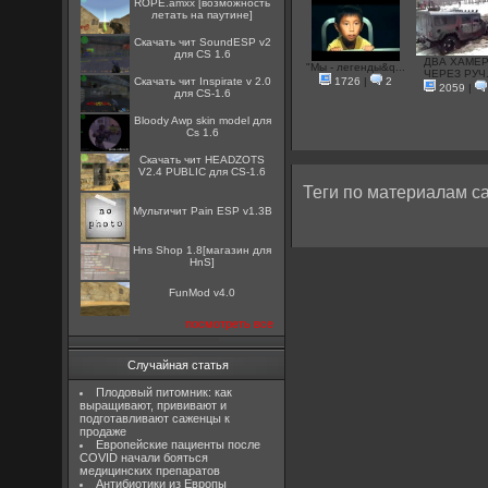
ROPE.amxx [возможность
летать на паутине]
Скачать чит SoundESP v2
для CS 1.6
ДВА ХАМЕ
"Мы - легенды&q...
ЧЕРЕЗ РУЧ.
Скачать чит Inspirate v 2.0
1726
|
2
2059
|
для CS-1.6
Bloody Awp skin model для
Cs 1.6
Скачать чит HEADZOTS
V2.4 PUBLIC для CS-1.6
Теги по материалам са
Мультичит Pain ESP v1.3B
Hns Shop 1.8[магазин для
HnS]
FunMod v4.0
посмотреть все
Случайная статья
Плодовый питомник: как
выращивают, прививают и
подготавливают саженцы к
продаже
Европейские пациенты после
COVID начали бояться
медицинских препаратов
Антибиотики из Европы