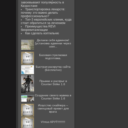
завоевывают популярность в
Казахстане
Транспортировка лекарств:
почему это важно делать
профессионально?
Топ-3 европейских клиник, куда
стоит обратиться за лечением
Преимущества REVI
биоревитализации
Как сделать коптильню
Делаем себя админом!
[установка админки через
user...
Базовая стрелковая
подготовка.
Быстрая раскрутка сайта
(Бесплатно)
Прыжки и распрыг в
Counter Strike 1.6
Создание своего мувика в
Counter Strike 1.6
Искусство снайпера –
свинцовый привет для
врага
V!ntus КРУТ!!!!!!!!!