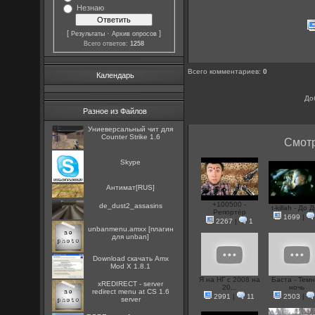
Незнаю
[
·
]
Результаты
Архив опросов
Всего ответов:
1258
Всего комментариев
:
0
Календарь
До
Разное из Файлов
Униеверсальный чит для
Counter Strike 1.6
Смотр
Skype
Антимат[RUS]
+100500 -
de_dust2_assasins
t-killah - До 
Репортёр
1699
|
2267
|
1
unbanmenu.amxx [плагин
для unban]
Download скачать Amx
Mod X 1.8.1
Я на НГ с 2008 на
Баста - Тем
xREDIRECT - server
20...
ночь
redirect menu at CS 1.6
2991
|
11
2503
|
server