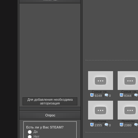
Самые см...
Самые см..
9249
|
0
8344
|
Для добавления необходима
авторизация
Опрос
Подборка...
Приколы ..
2355
|
0
2380
|
Есть ли у Вас STEAM?
Да
Нет