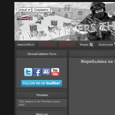
www.CobRa.lv
LIVE Stream
SMS SHOP
Форум
DownLoads
Личный кабинет Гость
Жеребьёвка на т
Реклама
This feature is for Premium users
only!
Мини чат