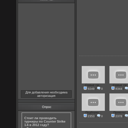
Самые см...
Самые см..
9249
|
0
8344
|
Для добавления необходима
авторизация
Опрос
Подборка...
Приколы ..
2353
|
0
2378
|
Стоит ли проводить
турниры по Counter Strike
1.6 в 2012 году?