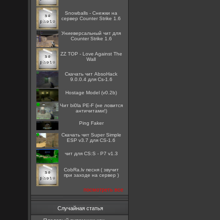
Snowballs - Снежки на
сервер Counter Strike 1.6
Униеверсальный чит для
Counter Strike 1.6
ZZ TOP - Love Against The
Wall
Скачать чит AbsoHack
9.0.0.4 для Cs-1.6
Hostage Model (v0.2b)
Чит bi0la PE-F (не ловится
античитами!)
Ping Faker
Скачать чит Super Simple
ESP v3.7 для CS-1.6
чит для CS:S - P7 v1.3
CobRa.lv песня ( звучит
при заходе на сервер )
посмотреть все
Случайная статья