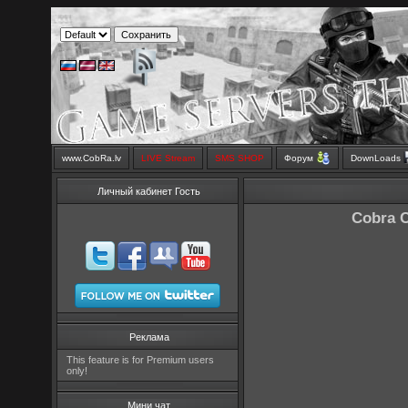
www.CobRa.lv
LIVE Stream
SMS SHOP
Форум
DownLoads
Личный кабинет Гость
Cobra C
Реклама
This feature is for Premium users
only!
Мини чат