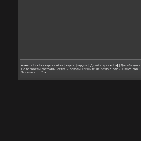
www.cobra.lv
-
карта сайта
|
карта форума
| Дизайн -
podrubaj
| Дизайн данн
По вопросам сотрудничества и рекламы пишите на почту
rusalex11@live.com
Хостинг от
uCoz