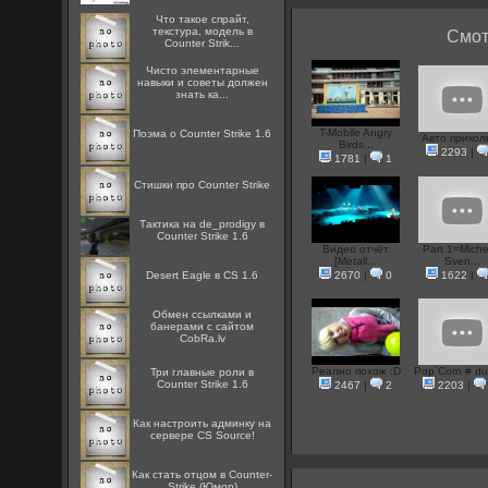
Что такое спрайт,
текстура, модель в
Смот
Counter Strik...
Чисто элементарные
навыки и советы должен
знать ка...
T-Mobile Angry
Поэма о Counter Strike 1.6
Авто прикол
Birds...
2293
|
1781
|
1
Стишки про Counter Strike
Тактика на de_prodigy в
Counter Strike 1.6
Видео отчёт
Part 1=Miche
[Metall...
Sven...
Desert Eagle в CS 1.6
2670
|
0
1622
|
Oбмен ссылками и
банерами с сайтом
CobRa.lv
Реално похож :D
Pop`Corn # du
Три главные роли в
Counter Strike 1.6
2467
|
2
2203
|
Как настроить админку на
сервере CS Source!
Как стать отцом в Counter-
Strike (Юмор)