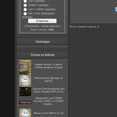
Lan турниры
Online турниры
Lan + online турниры
Не стоит проводить
вообще
[
·
]
Результаты
Архив опросов
Всего комментариев
:
1
Всего ответов:
1596
Календарь
Разное из Файлов
Админ может ставить
любые модели игроку
RainySnowy [Дождь по
карте]
Скачать беспалевный чит
Super Simple ESP v5.01
Waypoints для CSDM
Counter Strike 1.6 [5600
waypoi...
Мины [Land Mines v1.3]