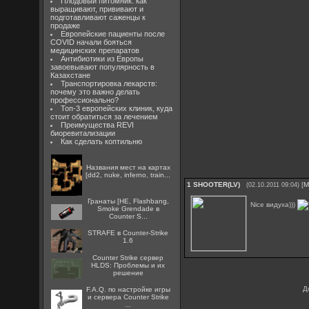
Плодовый питомник: как
выращивают, прививают и
подготавливают саженцы к
продаже
Европейские пациенты после
COVID начали бояться
медицинских препаратов
Антибиотики из Европы
завоевывают популярность в
Казахстане
Транспортировка лекарств:
почему это важно делать
профессионально?
Топ-3 европейских клиник, куда
стоит обратиться за лечением
Преимущества REVI
биоревитализации
Как сделать коптильню
Названия мест на картах
[dd2, nuke, inferno, train...
1
SHOOTER(LV)
[
М
(02.10.2011 09:04)
Гранаты [HE, Flashbang,
Nice видуха)))
Smoke Grendade в
Counter S...
STRAFE в Counter-Strike
1.6
Counter Strike сервер
HLDS: Проблемы и их
решение
Д
F.A.Q. по настройке игры
и сервера Counter Strike
...