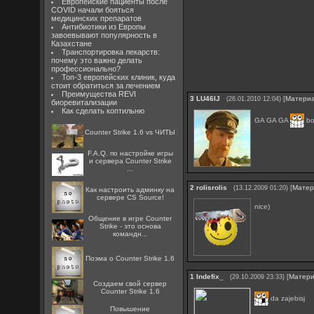
Европейские пациенты после
COVID начали бояться
медицинских препаратов
Антибиотики из Европы
завоевывают популярность в
Казахстане
Транспортировка лекарств:
почему это важно делать
профессионально?
Топ-3 европейских клиник, куда
стоит обратиться за лечением
Преимущества REVI
3
LU46IJ
[
Матери
(26.01.2010 12:04)
биоревитализации
Как сделать коптильню
GA GA GA
bol
Counter Strike 1.6 vs ЧИТЫ
F.A.Q. по настройке игры
и сервера Counter Strike
...
2
rolisrolis
[
Матер
(13.12.2009 01:20)
Как настроить админку на
сервере CS Source!
nice)
Общение в игре Counter
Strike - это основа
командн...
Поэма о Counter Strike 1.6
1
Indefix_
[
Матер
(29.10.2009 23:33)
Создаем свой сервер
Counter Strike 1.6
da zajebisj
Повышение