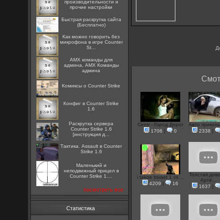
производительности и
прочие настройки
Быстрая раскрутка сайта
(Бесплатно)
Как можно говорить без
микрофона в игре Counter
St...
Д
AMX команды для
админа, AMX Команды
админа
Смот
Комиксы о Counter Strike
Конфиг в Counter Strike
1.6
Раскрутка сервера
Centr - Город Дорог
Авто прикол
Counter Strike 1.6
1706
|
0
2338
|
[инструкция д...
Тактика. Assault в Counter
Strike 1.6
Маленький и
неподвижный прицел в
Толстая дево
Counter Strike 1....
i takoe bivaet 1 vs ...
Артё...
4209
|
16
1637
|
посмотреть все
Статистика