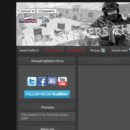
www.CobRa.lv
LIVE Stream
SMS SHOP
Форум
DownLoads
Личный кабинет Гость
Реклама
This feature is for Premium users
only!
Мини чат