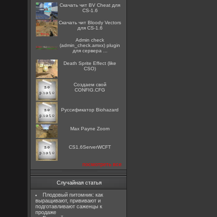
Скачать чит BV Cheat для
CS-1.6
Скачать чит Bloody Vectors
для CS-1.6
Admin check
(admin_check.amxx) plugin
для сервера ...
Death Sprite Effect (like
CSO)
Создаем свой
CONFIG.CFG
Руссификатор Biohazard
Max Payne Zoom
CS1.6ServerWCFT
посмотреть все
Случайная статья
Плодовый питомник: как
выращивают, прививают и
подготавливают саженцы к
продаже