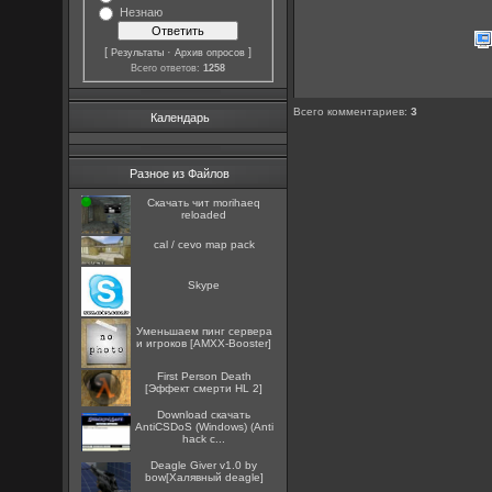
Незнаю
[
·
]
Результаты
Архив опросов
Всего ответов:
1258
Всего комментариев
:
3
Календарь
Разное из Файлов
Скачать чит morihaeq
reloaded
cal / cevo map pack
Skype
Уменьшаем пинг сервера
и игроков [AMXX-Booster]
First Person Death
[Эффект смерти HL 2]
Download скачать
AntiCSDoS (Windows) (Anti
hack c...
Deagle Giver v1.0 by
bow[Халявный deagle]