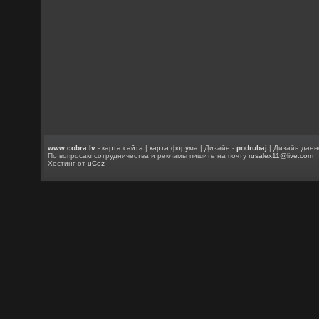
www.cobra.lv
-
карта сайта
|
карта форума
| Дизайн -
podrubaj
| Дизайн данн
По вопросам сотрудничества и рекламы пишите на почту
rusalex11@live.com
Хостинг от
uCoz