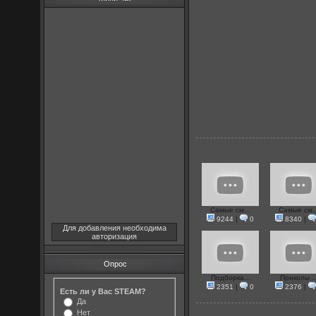
Самые см...
Самые см..
9244
|
0
8340
|
Для добавления необходима
авторизация
Опрос
Подборка...
Приколы ..
2351
|
0
2376
|
Есть ли у Вас STEAM?
Да
Нет