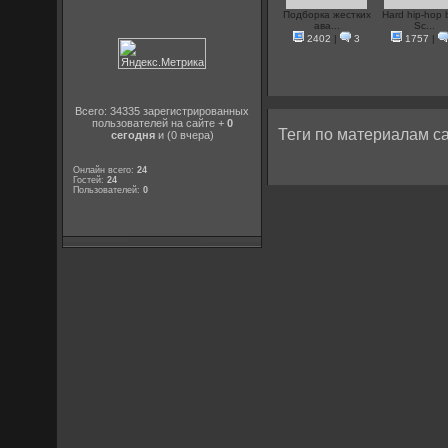
Подборка жестких
Hard hip-hop 
ава...
Sc...
2402
|
3
1757
|
Всего: 34335 зарегистрированных
пользователей на сайте +
0
Теги по материалам са
сегодня
и (0 вчера)
Онлайн всего:
24
Гостей:
24
Пользователей:
0