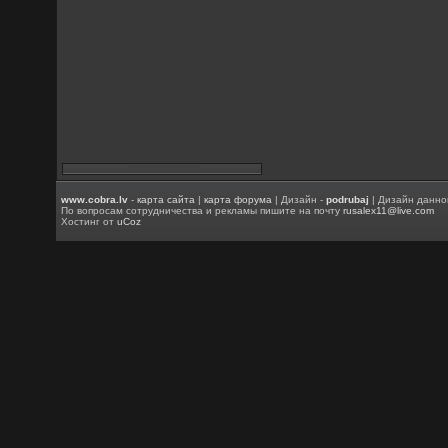
www.cobra.lv
-
карта сайта
|
карта форума
| Дизайн -
podrubaj
| Дизайн данно
По вопросам сотрудничества и рекламы пишите на почту
rusalex11@live.com
Хостинг от
uCoz