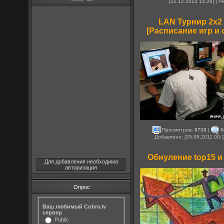
[12.12.2013 14:26] | 
LAN Турнир 2х2 п
[Расписание игр и
Просмотров:
9709
|
К
Добавлено: [25.08.2011 00:
Обнуление top15 и 
Для добавления необходима
авторизация
Опрос
Ваш любимый Cobra.lv
сервер
Public