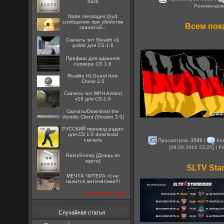
hack
Рекомендов
Nade messages [hud
сообщение при убийстве
Всем пока
гранатой...
Скачать чит Stealth v1
public для CS-1.6
Префикс для админов
сервера CS 1.6
Reallite HLGuard Anti-
Cheat 2.5
Скачать чит MPH Aimbot
v18 для CS-1.6
Скачать/Download the
Ventrilo Client (Version 3.0)
РУССКИЙ перевод радио
для CS 1.6 download
скачать
Просмотров:
3589
|
Ко
[09.08.2010 23:25] | 
RainySnowy [Дождь по
карте]
SLTV Star
МЕЧТА ЧИТЕРА =) не
палится античитами!!!
посмотреть все
Случайная статья