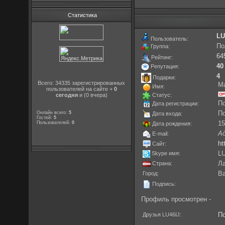
Статистика
LU
Пользователь:
По
Группа:
64
Рейтинг:
40
Репутация:
4
Подарки:
Всего: 34335 зарегистрированных
M
Имя:
пользователей на сайте +
0
Статус:
сегодня
и (0 вчера)
По
Дата регистрации:
Онлайн всего:
5
По
Дата входа:
Гостей:
5
Пользователей:
0
15
Дата рождения:
А
E-mail:
ht
Сайт:
LU
Skype имя:
Страна:
Л
Город:
Ba
Подпись:
Профиль просмотрен -
Друзья LU46IJ:
П