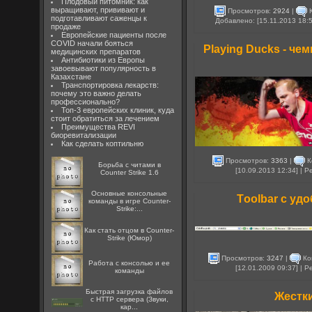
Плодовый питомник: как
выращивают, прививают и
Просмотров:
2924
|
К
подготавливают саженцы к
Добавлено: [15.11.2013 18:
продаже
Европейские пациенты после
COVID начали бояться
Playing Ducks - че
медицинских препаратов
Антибиотики из Европы
завоевывают популярность в
Казахстане
Транспортировка лекарств:
почему это важно делать
профессионально?
Топ-3 европейских клиник, куда
стоит обратиться за лечением
Преимущества REVI
биоревитализации
Как сделать коптильню
Просмотров:
3363
|
К
Борьба с читами в
[10.09.2013 12:34] | 
Counter Strike 1.6
Основные консольные
Тoolbar с уд
команды в игре Counter-
Strike:...
Как стать отцом в Counter-
Strike (Юмор)
Просмотров:
3247
|
Ко
Работа с консолью и ее
[12.01.2009 09:37] | 
команды
Быстрая загрузка файлов
Жестки
с HTTP сервера (Звуки,
кар...