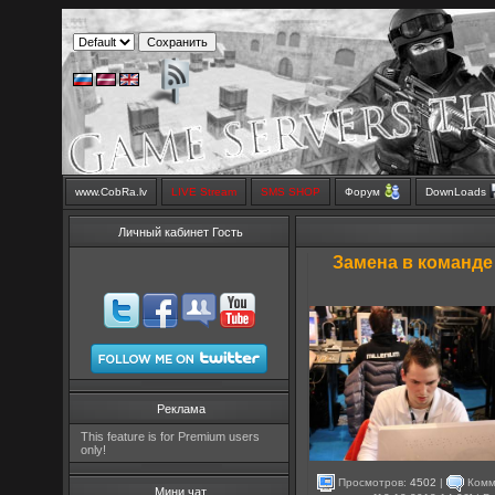
www.CobRa.lv
LIVE Stream
SMS SHOP
Форум
DownLoads
Личный кабинет Гость
Замена в команде 
Реклама
This feature is for Premium users
only!
Просмотров:
4502
|
Комм
Мини чат