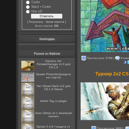
Csdm
War3 + Csdm
Hns xD
[
·
]
Результаты
Архив опросов
Всего ответов:
936
Календарь
Разное из Файлов
Просмотров:
5768
|
Комме
Скачать чит
FemaleOwnage v1.0 для
CS-1.6
Турнир 2x2 CS
Spawn Protection[защита
на старте]
Чит Steam Hack v12 для
CS-1.6 Steam
Admin Tag cs plugin
Auto Clicker v2.1 download
скачать
Dproto 0.4.8 +защита от
Просмотров:
9893
|