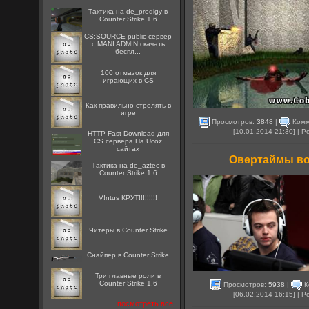
Тактика на de_prodigy в
Counter Strike 1.6
CS:SOURCE public сервер
с MANI ADMIN скачать
беспл...
100 отмазок для
играющих в CS
Как правильно стрелять в
игре
Просмотров:
3848
|
Комм
[10.01.2014 21:30] | 
HTTP Fast Download для
CS сервера На Ucoz
сайтах
Овертаймы во
Тактика на de_aztec в
Counter Strike 1.6
V!ntus КРУТ!!!!!!!!!
Читеры в Counter Strike
Снайпер в Counter Strike
Три главные роли в
Counter Strike 1.6
Просмотров:
5938
|
К
[06.02.2014 16:15] | 
посмотреть все