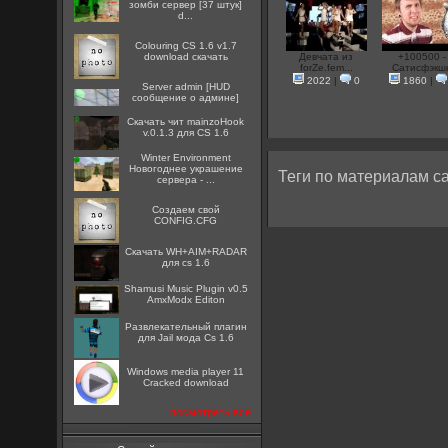
зомби сервер [37 штук]
d...
Colouring CS 1.6 v1.7
download скачать
Девчата из
+100500 -
forZe.fem...
Сатисфэкш
2022
|
0
1860
|
Server admin [HUD
сообщение о админе]
Скачать чит mainzoHook
v.0.1.3 для CS 1.6
Winter Environment
Новогоднее украшение
Теги по материалам са
сервера - ...
Создаем свой
CONFIG.CFG
Скачать WH+AIM+RADAR
для cs 1.6
Shamusi Music Plugin v0.5
AmxModx Editon
Развлекательный плагин
для Jail мода Cs 1.6
Windows media player 11
Cracked download
посмотреть все