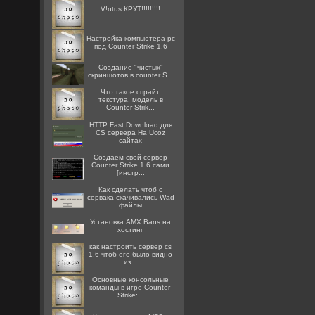
V!ntus КРУТ!!!!!!!!!
Настройка компьютера pc
под Counter Strike 1.6
Создание "чистых"
скриншотов в counter S...
Что такое спрайт,
текстура, модель в
Counter Strik...
HTTP Fast Download для
CS сервера На Ucoz
сайтах
Создаём свой сервер
Counter Strike 1.6 сами
[инстр...
Как сделать чтоб с
сервака скачивались Wad
файлы
Установка AMX Bans на
хостинг
как настроить сервер cs
1.6 чтоб его было видно
из...
Основные консольные
команды в игре Counter-
Strike:...