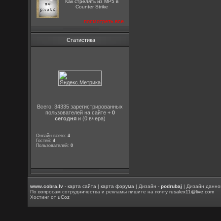
Как стрелять из MP5 в
Counter Strike
посмотреть все
Статистика
Всего: 34335 зарегистрированных
пользователей на сайте +
0
сегодня
и (0 вчера)
Онлайн всего:
4
Гостей:
4
Пользователей:
0
www.cobra.lv
-
карта сайта
|
карта форума
| Дизайн -
podrubaj
| Дизайн данно
По вопросам сотрудничества и рекламы пишите на почту
rusalex11@live.com
Хостинг от
uCoz