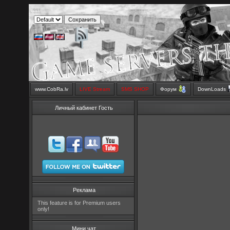
www.CobRa.lv
LIVE Stream
SMS SHOP
Форум
DownLoads
Личный кабинет Гость
Реклама
This feature is for Premium users
only!
Мини чат