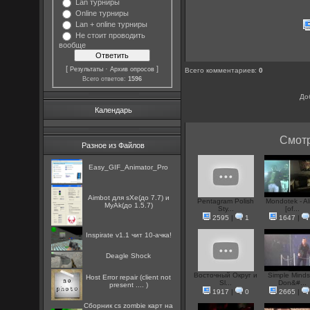
Lan турниры
Online турниры
Lan + online турниры
Не стоит проводить
вообще
[
·
]
Результаты
Архив опросов
Всего комментариев
:
0
Всего ответов:
1596
До
Календарь
Смотр
Разное из Файлов
Easy_GIF_Animator_Pro
Aimbot для sXe(до 7.7) и
Pentagram Polish
Mondotek - Al
MyAk(до 1.5.7)
Sty...
[of...
2595
|
1
1647
|
Inspirate v1.1 чит 10-ачка!
Deagle Shock
Восточный Округ и
Simple Minds
Host Error repair (client not
Sl...
Don&#...
present .... )
1917
|
0
2665
|
Сборник cs zombie карт на