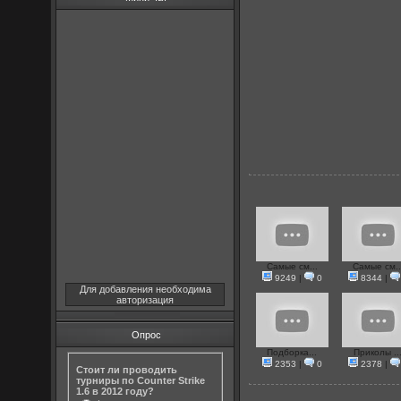
Самые см...
Самые см..
9249
|
0
8344
|
Для добавления необходима
авторизация
Опрос
Подборка...
Приколы ..
2353
|
0
2378
|
Стоит ли проводить
турниры по Counter Strike
1.6 в 2012 году?