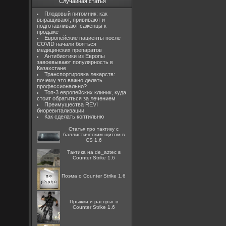
Случайная статья
Плодовый питомник: как
выращивают, прививают и
подготавливают саженцы к
продаже
Европейские пациенты после
COVID начали бояться
медицинских препаратов
Антибиотики из Европы
завоевывают популярность в
Казахстане
Транспортировка лекарств:
почему это важно делать
профессионально?
Топ-3 европейских клиник, куда
стоит обратиться за лечением
Преимущества REVI
биоревитализации
Как сделать коптильню
Статья про тактику с
баллистическим щитом в
CS 1.6
Тактика на de_aztec в
Counter Strike 1.6
Поэма о Counter Strike 1.6
Прыжки и распрыг в
Counter Strike 1.6