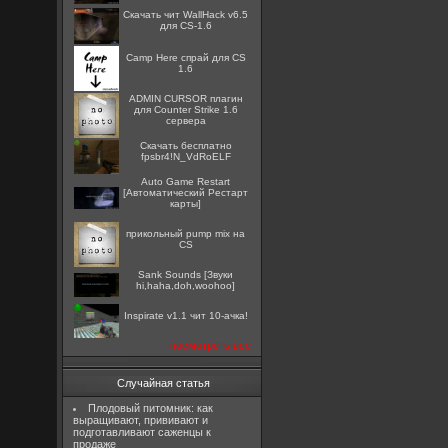
Скачать чит WallHack v6.5
для CS-1.6
Camp Here спрай для CS
1.6
ADMIN CURSOR плагин
для Counter Strike 1.6
сервера
Скачать бесплатно
fpsbr4!N_VdRoELF
Auto Game Restart
[Автоматический Рестарт
карты]
прикольный pump mix на
CS
Sank Sounds [Звуки
hi,haha,doh,woohoo]
Inspirate v1.1 чит 10-ачка!
посмотреть все
Случайная статья
Плодовый питомник: как
выращивают, прививают и
подготавливают саженцы к
продаже