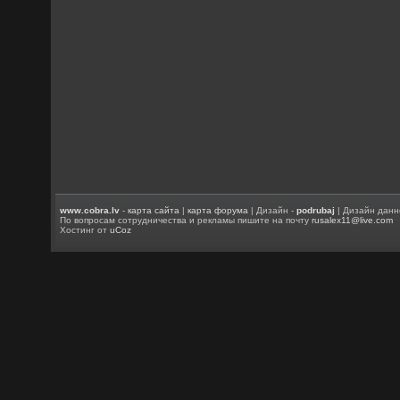
www.cobra.lv
-
карта сайта
|
карта форума
| Дизайн -
podrubaj
| Дизайн данн
По вопросам сотрудничества и рекламы пишите на почту
rusalex11@live.com
Хостинг от
uCoz