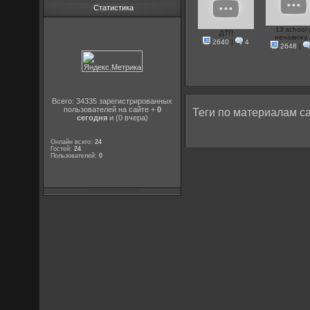
Статистика
13 school 
ДТП
ненавижу..
2640
|
4
2648
|
Всего: 34335 зарегистрированных
пользователей на сайте +
0
Теги по материалам са
сегодня
и (0 вчера)
Онлайн всего:
24
Гостей:
24
Пользователей:
0