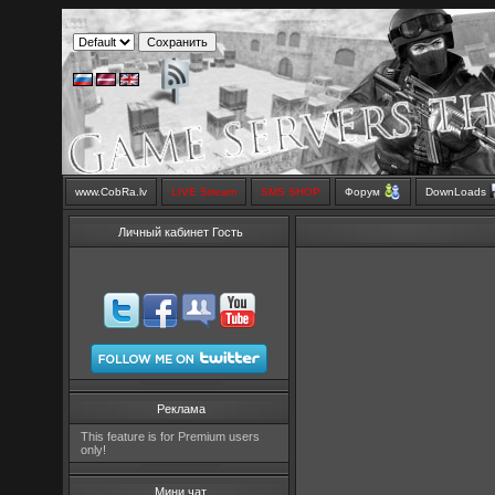
www.CobRa.lv
LIVE Stream
SMS SHOP
Форум
DownLoads
Личный кабинет Гость
Реклама
This feature is for Premium users
only!
Мини чат