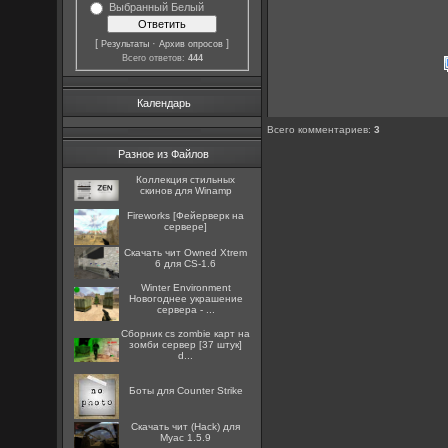
Выбранный Белый
[
·
]
Результаты
Архив опросов
Всего ответов:
444
Календарь
Всего комментариев
:
3
Разное из Файлов
Коллекция стильных
скинов для Winamp
Fireworks [Фейерверк на
сервере]
Скачать чит Owned Xtrem
6 для CS-1.6
Winter Environment
Новогоднее украшение
сервера - ...
Сборник cs zombie карт на
зомби сервер [37 штук]
d...
Боты для Counter Strike
Скачать чит (Hack) для
Myac 1.5.9