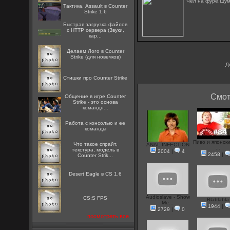
Чел на фуре,Шум
Тактика. Assault в Counter
Strike 1.6
Быстрая загрузка файлов
с HTTP сервера (Звуки,
кар...
Делаем Лого в Counter
Strike (для новечков)
Д
Стишки про Counter Strike
Смот
Общение в игре Counter
Strike - это основа
командн...
Работа с консолью и ее
команды
Пиво и японски
Что такое спрайт,
ANAL INFECTION
...
текстура, модель в
2004
|
4
2458
|
Counter Strik...
Desert Eagle в CS 1.6
Audioslave - Show
CS:S FPS
Blablabla
Me...
1944
|
2729
|
0
посмотреть все