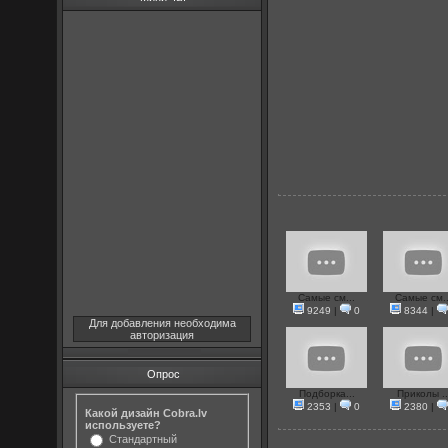
Самые см...
Самые см..
9249
|
0
8344
|
Для добавления необходима
авторизация
Опрос
Подборка...
Приколы ..
2353
|
0
2380
|
Какой дизайн Cobra.lv
используете?
Стандартный