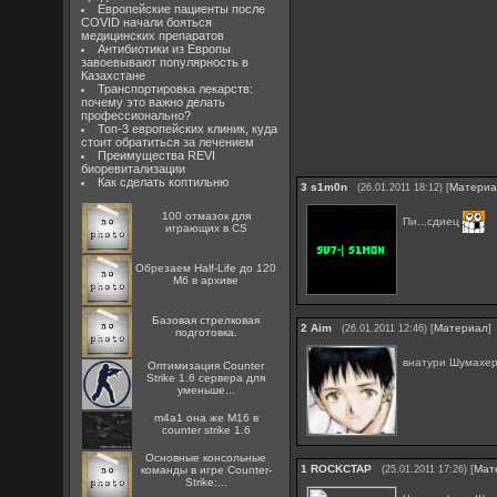
Европейские пациенты после
COVID начали бояться
медицинских препаратов
Антибиотики из Европы
завоевывают популярность в
Казахстане
Транспортировка лекарств:
почему это важно делать
профессионально?
Топ-3 европейских клиник, куда
стоит обратиться за лечением
Преимущества REVI
биоревитализации
Как сделать коптильню
3
s1m0n
[
Матери
(26.01.2011 18:12)
100 отмазок для
Пи...сдиец
играющих в CS
Обрезаем Half-Life до 120
Мб в архиве
Базовая стрелковая
2
Aim
[
Материал
]
(26.01.2011 12:46)
подготовка.
внатури Шумахе
Оптимизация Counter
Strike 1.6 сервера для
уменьше...
m4a1 она же M16 в
counter strike 1.6
Основные консольные
1
ROCKCTAP
[
Мат
команды в игре Counter-
(25.01.2011 17:26)
Strike:...