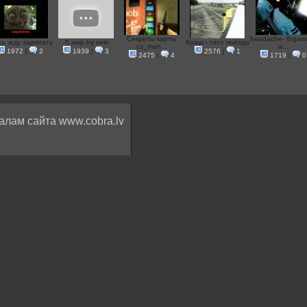
Секреты карты
headache- fbgam
у, жду зарплату
-5 awp by sein
Краш - тест поезда
cs_man...
a...
1972
|
2
1939
|
3
2576
|
1
2475
|
4
1719
|
0
алам сайта www.cobra.lv