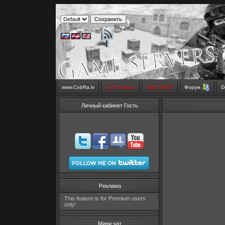
www.CobRa.lv
LIVE Stream
SMS SHOP
Форум
D
Личный кабинет Гость
Реклама
This feature is for Premium users
only!
Мини чат