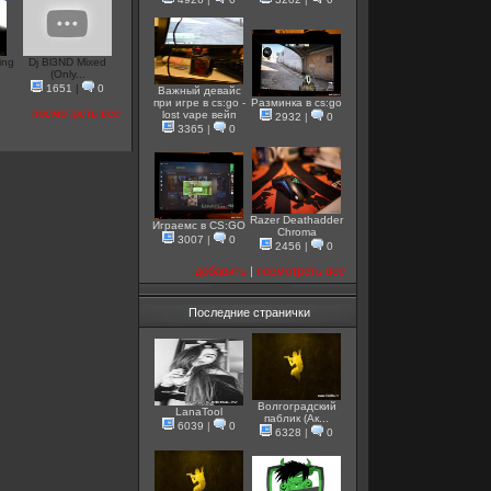
ing
Dj Bl3ND Mixed
(Only...
1651
|
0
Важный девайс
при игре в cs:go -
Разминка в cs:go
посмотреть все
lost vape вейп
2932
|
0
3365
|
0
Razer Deathadder
Играемс в CS:GO
Chroma
3007
|
0
2456
|
0
добавить
|
посмотреть все
Последние странички
Волгоградский
LanaTool
паблик (Ак...
6039
|
0
6328
|
0