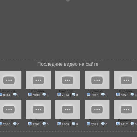
Последние видео на сайте
Самые см...
Подборка...
Подборка...
Подборка...
Подборка...
8344
|
0
7099
|
0
7314
|
0
7915
|
0
7357
|
0
Приколы ...
Подборка...
Приколы ...
Приколы ...
Приколы ...
2380
|
0
2262
|
0
2409
|
0
2322
|
0
2417
|
0