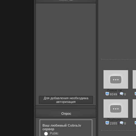
Самые см...
9249
|
0
Для добавления необходима
авторизация
Опрос
Подборка...
2355
|
0
Ваш любимый Cobra.lv
сервер
Public