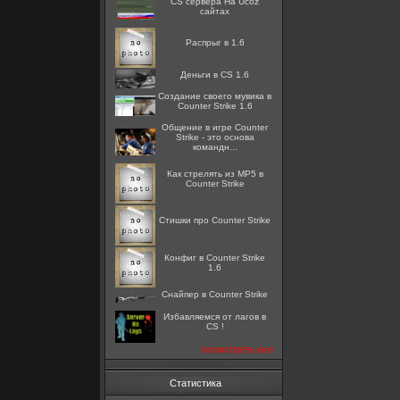
CS сервера На Ucoz
сайтах
Распрыг в 1.6
Деньги в CS 1.6
Создание своего мувика в
Counter Strike 1.6
Общение в игре Counter
Strike - это основа
командн...
Как стрелять из MP5 в
Counter Strike
Стишки про Counter Strike
Конфиг в Counter Strike
1.6
Снайпер в Counter Strike
Избавляемся от лагов в
CS !
посмотреть все
Статистика