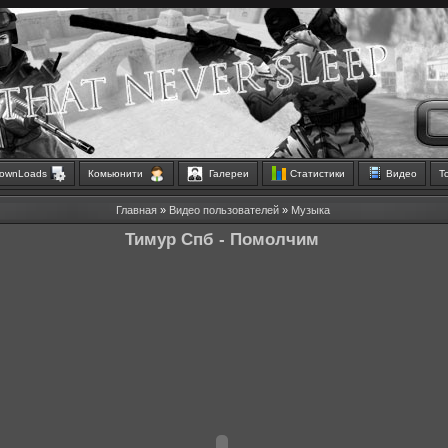
ownLoads
Комьюнити
Галереи
Статистики
Видео
Т
Главная
»
Видео пользователей
»
Музыка
Тимур Спб - Помолчим