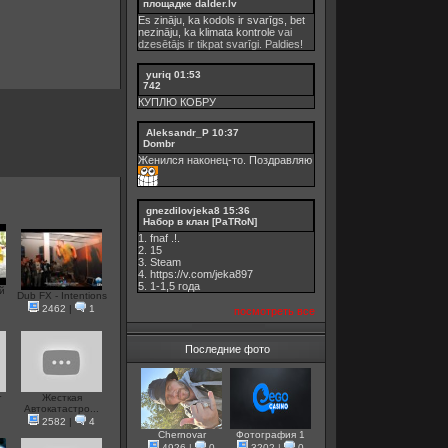
площадке dalder.lv
Es zināju, ka kodols ir svarīgs, bet
nezināju, ka
klimata kontrole
vai
dzesētājs ir tikpat svarīgi. Paldies!
yuriq
01:53
742
КУПЛЮ КОБРУ
Aleksandr_P
10:37
Dombr
Женился наконец-то. Поздравляю
gnezdilovjeka8
15:36
Набор в клан [PaTRoN]
1. fnaf .!.
2. 15
3. Steam
4. https://v.com/jeka897
5. 1-1,5 годa
й
Dub FX - Intentions
2462
|
1
посмотреть все
Последние фото
r
Жесткая
Автокатастро...
2582
|
4
Chernovar
Фотография 1
4926
|
0
3202
|
0