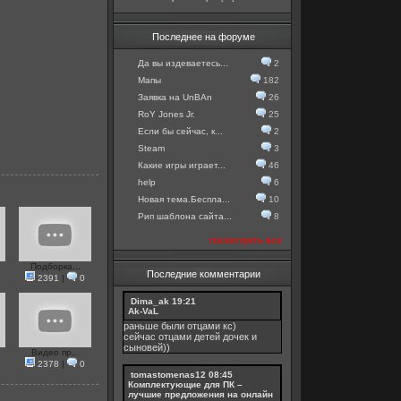
Последнее на форуме
Да вы издеваетесь...
2
Мапы
182
Заявка на UnBAn
26
RoY Jones Jr.
25
Если бы сейчас, к...
2
Steam
3
Какие игры играет...
46
help
6
Новая тема.Беспла...
10
Рип шаблона сайта...
8
посмотреть все
Подборка...
Последние комментарии
2391
|
0
Dima_ak
19:21
Ak-VaL
раньше были отцами кс)
сейчас отцами детей дочек и
сыновей))
Видео пр...
2378
|
0
tomastomenas12
08:45
Комплектующие для ПК –
лучшие предложения на онлайн