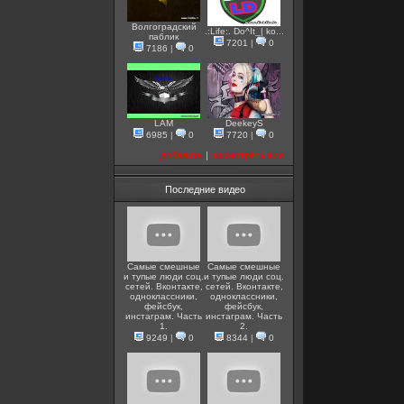
Волгоградский
.:Life:. Do^It_| ko...
паблик
7201
|
0
7186
|
0
LAM
DeekeyS
6985
|
0
7720
|
0
добавить
|
посмотреть все
Последние видео
Самые смешные
Самые смешные
и тупые люди соц.
и тупые люди соц.
сетей. Вконтакте,
сетей. Вконтакте,
одноклассники,
одноклассники,
фейсбук,
фейсбук,
инстаграм. Часть
инстаграм. Часть
1.
2.
9249
|
0
8344
|
0