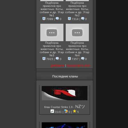
Подборка
Подборка
приколов про
приколов про
животных. Коты,
животных. Коты,
собаки и др. Угар
собаки и др. Угар
№1
№2
7099
|
0
7314
|
0
Подборка
Подборка
приколов про
приколов про
животных. Коты,
животных. Коты,
собаки и др. Угар
собаки и др. Угар
№3
№4
7915
|
0
7357
|
0
добавить
|
посмотреть все
Последние кланы
ℕℤツ
-
Клан Counter Strike 1.6
3141 |
0 |
5