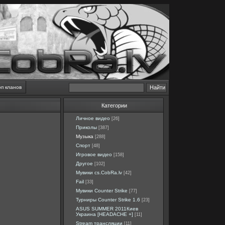
оп кланов
Категории
Личное видео
[26]
Приколы
[387]
Музыка
[288]
Спорт
[48]
Игровое видео
[158]
Другое
[102]
Мувики cs.CobRa.lv
[42]
Fail
[33]
Мувики Counter Strike
[77]
Турниры Counter Strike 1.6
[23]
ASUS SUMMER 2011Киев
Украина [HEADACHE +]
[11]
Stream трансляции
[11]