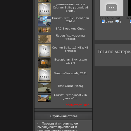
уменьшение пинга в
Counter Strike ( donwload
progr...
Скачать чит BV Cheat для
CS | ALIVE full...
Cиж
CS-1.6
2669
|
4
BAC Blood Anti Cheat
Report [жалуемся на
игроков]
Counter Strike 1.6 NEW 48
protocol
Теги по матери
Ecstatic чит 3 читы для
CS-1.6
MoscowFive config 2011
Time Online [часы]
Скачать чит Aimbot v16
для cs-1.6
посмотреть все
Случайная статья
Плодовый питомник: как
выращивают, прививают и
подготавливают саженцы к