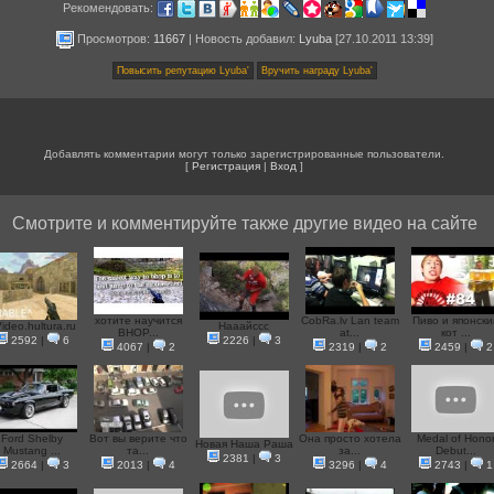
Рекомендовать:
Просмотров:
11667
|
Новость добавил
:
Lyuba
[27.10.2011 13:39]
Добавлять комментарии могут только зарегистрированные пользователи.
[
Регистрация
|
Вход
]
Смотрите и комментируйте также другие видео на сайте
хотите научится
CobRa.lv Lan team
Пиво и японски
ideo.hultura.ru
Нааайссс
BHOP...
at...
кот ...
2592
|
6
2226
|
3
4067
|
2
2319
|
2
2459
|
2
Ford Shelby
Вот вы верите что
Она просто хотела
Medal of Hono
Новая Наша Раша
Mustang ...
та...
за...
Debut...
2381
|
3
2664
|
3
2013
|
4
3296
|
4
2743
|
1