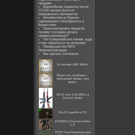
продаже
Европейские пациенты после
COVID начали бояться
медицинских препаратов
Антибиотики из Европы
завоевывают популярность в
Казахстане
Транспортировка лекарств:
почему это важно делать
профессионально?
Топ-3 европейских клиник, куда
стоит обратиться за лечением
Преимущества REVI
биоревитализации
Как сделать коптильню
Установка AMX Mod'a
Искусство снайпера –
свинцовый привет для
врага
АК-47 или Colt M4A1 в
Counter Strike
Топ-10 ошибок в CS
STRAFE в Counter-Strike
1.6
HTTP Fast Download для