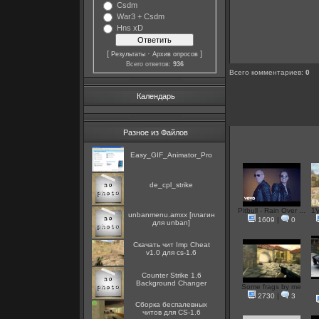
Csdm
War3 + Csdm
Hns xD
[
·
]
Результаты
Архив опросов
Всего ответов:
936
Всего комментариев
:
0
Календарь
Разное из Файлов
Easy_GIF_Animator_Pro
de_cpl_strike
Pitbull - Rain Over ...
1V
unbanmenu.amxx [плагин
1609
|
0
для unban]
Скачать чит Imp Cheat
v1.0 для cs-1.6
Counter Strike 1.6
Background Changer
Some frags by me
2730
|
3
Сборка беспалевных
читов для CS-1.6